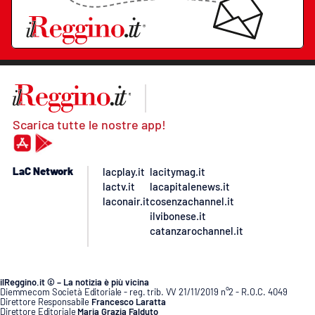
Scarica tutte le nostre app!
LaC Network
lacplay.it
lacitymag.it
lactv.it
lacapitalenews.it
laconair.it
cosenzachannel.it
ilvibonese.it
catanzarochannel.it
ilReggino.it © – La notizia è più vicina
Diemmecom Società Editoriale - reg. trib. VV 21/11/2019 n°2 - R.O.C. 4049
Direttore Responsabile
Francesco Laratta
Direttore Editoriale
Maria Grazia Falduto