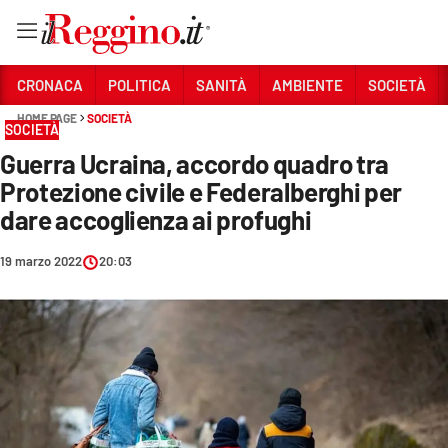
Vai
CRONACA
POLITICA
SANITÀ
AMBIENTE
SOCIETÀ
HOME PAGE
SOCIETÀ
SOCIETÀ
Sezioni
Guerra Ucraina, accordo quadro tra
CRONACA
Protezione civile e Federalberghi per
POLITICA
dare accoglienza ai profughi
SANITÀ
19 marzo 2022
20:03
AMBIENTE
SOCIETÀ
CULTURA
ECONOMIA E LAVORO