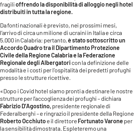
fragili
offrendo la disponibilità di alloggio negli hotel
LACITYMAG.IT
distribuiti in tutta la regione.
ILREGGINO.IT
Da fonti nazionali è previsto, nei prossimi mesi,
l’arrivo di circa un milione di ucraini in Italia e circa
COSENZACHANNEL.IT
5.000 in Calabria; pertanto,
è stato sottoscritto un
Accordo Quadro tra il Dipartimento Protezione
ILVIBONESE.IT
Civile della Regione Calabria e la Federazione
Regionale degli Albergatori
con la definizione delle
CATANZAROCHANNEL.IT
modalità e i costi per l’ospitalità dei predetti profughi
LACAPITALENEWS.IT
presso le strutture ricettive.
«Dopo i Covid hotel siamo pronti a destinare le nostre
App
strutture per l’accoglienza dei profughi – dichiara
ANDROID
Fabrizio D’Agostino,
presidente regionale di
Federalberghi – e ringrazio il presidente della Regione
APPLE
Roberto Occhiuto
e il direttore
Fortunato Varone
per
la sensibilità dimostrata. Espleteremo una