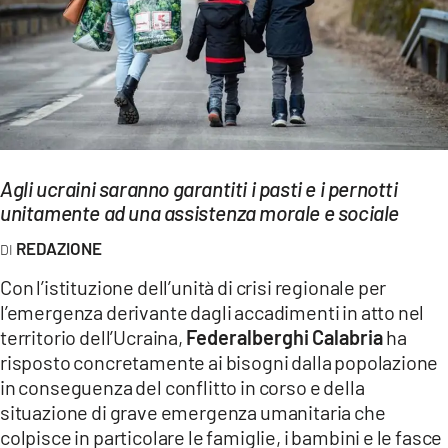
EVENTI
SPORT
Streaming
LAC TV
Agli ucraini saranno garantiti i pasti e i pernotti
LAC NETWORK
unitamente ad una assistenza morale e sociale
LAC ONAIR
REDAZIONE
Con l’istituzione dell’unità di crisi regionale per
LaC
l’emergenza derivante dagli accadimenti in atto nel
Network
territorio dell’Ucraina,
Federalberghi Calabria
ha
LACPLAY.IT
risposto concretamente ai bisogni dalla popolazione
in conseguenza del conflitto in corso e della
LACTV.IT
situazione di grave emergenza umanitaria che
colpisce in particolare le famiglie, i bambini e le fasce
LACONAIR.IT