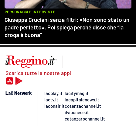
Scarica tutte le nostre app!
LaC Network
lacplay.it
lacitymag.it
lactv.it
lacapitalenews.it
laconair.it
cosenzachannel.it
ilvibonese.it
catanzarochannel.it