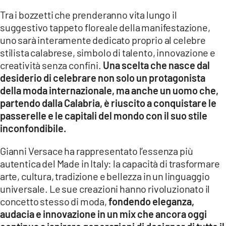
Tra i bozzetti che prenderanno vita lungo il
LACITYMAG.IT
suggestivo tappeto floreale della manifestazione,
uno sarà interamente dedicato proprio al celebre
ILREGGINO.IT
stilista calabrese, simbolo di talento, innovazione e
COSENZACHANNEL.IT
creatività senza confini.
Una scelta che nasce dal
desiderio di celebrare non solo un protagonista
ILVIBONESE.IT
della moda internazionale, ma anche un uomo che,
partendo dalla Calabria, è riuscito a conquistare le
CATANZAROCHANNEL.IT
passerelle e le capitali del mondo con il suo stile
LACAPITALENEWS.IT
inconfondibile.
Gianni Versace
ha rappresentato l’essenza più
App
autentica del Made in Italy: la capacità di trasformare
ANDROID
arte, cultura, tradizione e bellezza in un linguaggio
universale. Le sue creazioni hanno rivoluzionato il
APPLE
concetto stesso di moda,
fondendo eleganza,
audacia e innovazione in un mix che ancora oggi