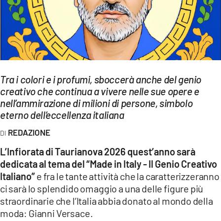
EVENTI
SPORT
Streaming
Tra i colori e i profumi, sboccerà anche del genio
LAC TV
creativo che continua a vivere nelle sue opere e
LAC NETWORK
nell’ammirazione di milioni di persone, simbolo
eterno dell’eccellenza italiana
LAC ONAIR
REDAZIONE
LaC
L’Infiorata di Taurianova 2026 quest’anno sarà
Network
dedicata al tema del “Made in Italy - Il Genio Creativo
LACPLAY.IT
Italiano”
e fra le tante attività che la caratterizzeranno
ci sarà lo splendido omaggio a una delle figure più
LACTV.IT
straordinarie che l’Italia abbia donato al mondo della
moda: Gianni Versace.
LACONAIR.IT