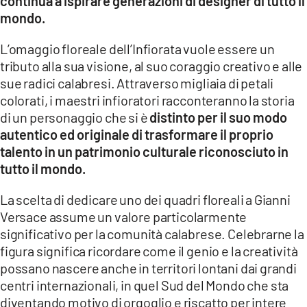
continua a ispirare generazioni di designer di tutto il
mondo.
L’omaggio floreale dell’Infiorata vuole essere un
tributo alla sua visione, al suo coraggio creativo e alle
sue radici calabresi. Attraverso migliaia di petali
colorati, i maestri infioratori racconteranno la storia
di un personaggio che si è
distinto per il suo modo
autentico ed originale di trasformare il proprio
talento in un patrimonio culturale riconosciuto in
tutto il mondo.
La scelta di dedicare uno dei quadri floreali a Gianni
Versace assume un valore particolarmente
significativo per la comunità calabrese. Celebrarne la
figura significa ricordare come il genio e la creatività
possano nascere anche in territori lontani dai grandi
centri internazionali, in quel Sud del
Mondo che sta
diventando motivo di orgoglio e riscatto per intere