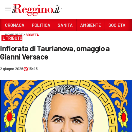
Vai
CRONACA
POLITICA
SANITÀ
AMBIENTE
SOCIETÀ
HOME PAGE
SOCIETÀ
IL TRIBUTO
Sezioni
Infiorata di Taurianova, omaggio a
CRONACA
Gianni Versace
POLITICA
2 giugno 2026
15:45
SANITÀ
AMBIENTE
SOCIETÀ
CULTURA
ECONOMIA E LAVORO