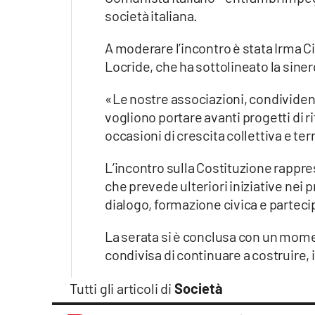
società italiana.
A moderare l’incontro è stata Irma Ci
Locride, che ha sottolineato la sinerg
«Le nostre associazioni, condividendo
vogliono portare avanti progetti di 
occasioni di crescita collettiva e terr
L’incontro sulla Costituzione rappr
che prevede ulteriori iniziative nei 
dialogo, formazione civica e parteci
La serata si è conclusa con un momen
condivisa di continuare a costruire
Tutti gli articoli di
Società