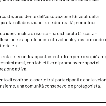
rcosta, presidente dell’associazione I Girasoli della
ia e la collaborazione tra le due realtà promotrici.
 idee, finalità e risorse – ha dichiarato Circosta –
riflessione e approfondimento valoriale, trasformandoli
itoriale.»
esenta il secondo appuntamento di un percorso più am
prossimi mesi, con l’obiettivo di promuovere spazi di
pazione attiva.
to di confronto aperto tra i partecipanti e con la volo
, insieme, una comunità consapevole e protagonista.