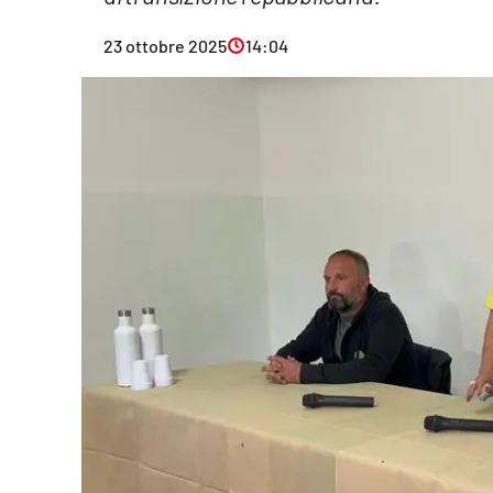
Eventi
23 ottobre 2025
14:04
Sport
Streaming
LaC TV
Lac Network
LaC OnAir
LaC
Network
lacplay.it
lactv.it