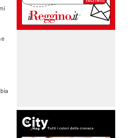
mi
 e
mbia