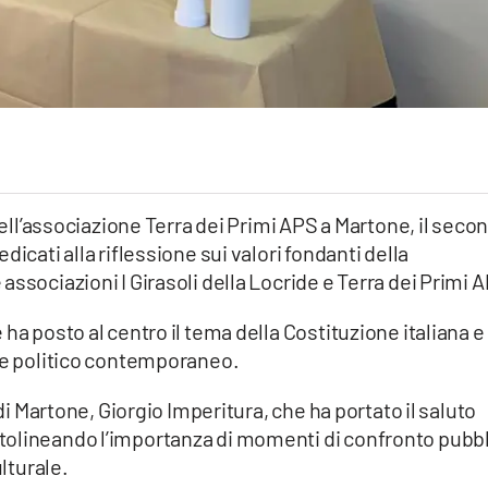
 dell’associazione Terra dei Primi APS a Martone, il seco
icati alla riflessione sui valori fondanti della
ssociazioni I Girasoli della Locride e Terra dei Primi 
ha posto al centro il tema della Costituzione italiana e 
o e politico contemporaneo.
 di Martone, Giorgio Imperitura, che ha portato il saluto
tolineando l’importanza di momenti di confronto pubb
ulturale.