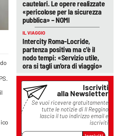
cautelari. Le opere realizzate
«pericolose per la sicurezza
pubblica» – NOMI
IL VIAGGIO
Intercity Roma-Locride,
partenza positiva ma c'è il
nodo tempi: «Servizio utile,
ndo
ora si tagli un'ora di viaggio»
APS.
Iscriviti
alla Newsletter
il
Se vuoi ricevere gratuitamente
tutte le notizie di
Il Reggino
lascia il tuo indirizzo email e
lico
iscriviti
Iscriviti