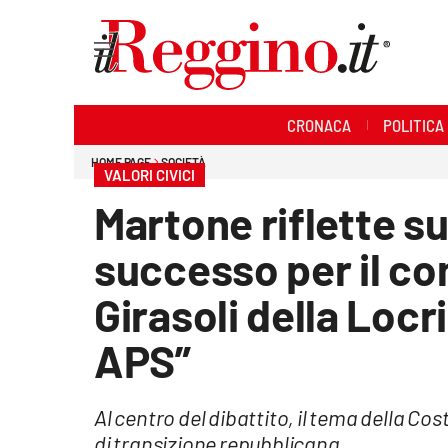
Sezioni
CRONACA
POLITICA
Cronaca
HOME PAGE
SOCIETÀ
VALORI CIVICI
Politica
Martone riflette su
Sanità
successo per il c
Ambiente
Girasoli della Locr
Società
APS”
Cultura
Al centro del dibattito, il tema della Cos
Economia e lavoro
di transizione repubblicana.