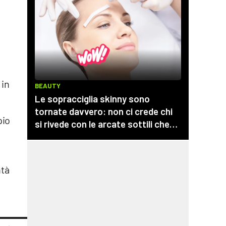
 in
pio
ntà