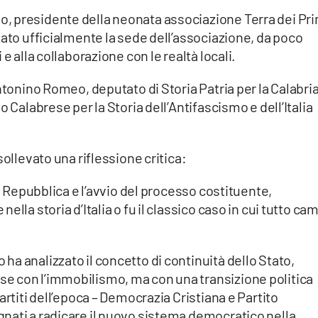
, presidente della neonata associazione Terra dei Pri
tato ufficialmente la sede dell’associazione, da poco
e alla collaborazione con le realtà locali.
ntonino Romeo, deputato di Storia Patria per la Calabria
 Calabrese per la Storia dell’Antifascismo e dell’Italia
sollevato una riflessione critica:
la Repubblica e l’avvio del processo costituente,
lla storia d’Italia o fu il classico caso in cui tutto ca
a analizzato il concetto di continuità dello Stato,
e con l’immobilismo, ma con una transizione politica
artiti dell’epoca – Democrazia Cristiana e Partito
nati a radicare il nuovo sistema democratico nella