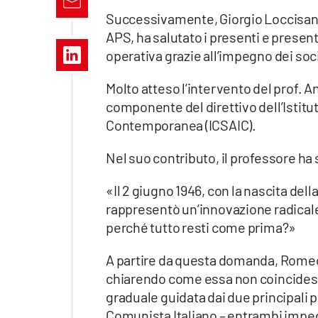
Apple
Successivamente, Giorgio Loccisano
APS, ha salutato i presenti e presen
operativa grazie all’impegno dei soci 
Vai
Molto atteso l’intervento del prof. A
componente del direttivo dell’Istituto
Contemporanea (ICSAIC).
Nel suo contributo, il professore ha 
«Il 2 giugno 1946, con la nascita del
rappresentò un’innovazione radicale ne
perché tutto resti come prima?»
A partire da questa domanda, Romeo h
chiarendo come essa non coincidess
graduale guidata dai due principali p
Comunista Italiano – entrambi impeg