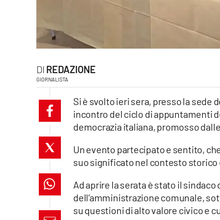
laconair.it
lacitymag.it
ilreggino.it
REDAZIONE
GIORNALISTA
cosenzachannel.it
Si è svolto ieri sera, presso la sede
ilvibonese.it
incontro del ciclo di appuntamenti ded
democrazia italiana, promosso dalle a
catanzarochannel.it
Un evento partecipato e sentito, che 
lacapitalenews.it
suo significato nel contesto storic
Ad aprire la serata è stato il sindaco
App
dell’amministrazione comunale, sot
Android
su questioni di alto valore civico e c