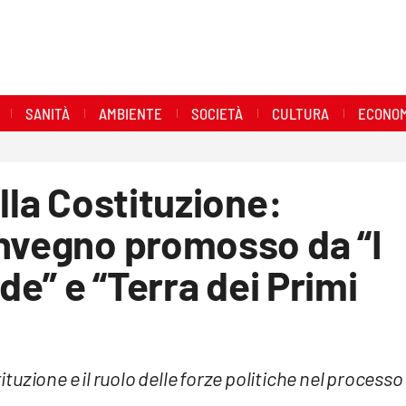
SANITÀ
AMBIENTE
SOCIETÀ
CULTURA
ECONOM
lla Costituzione:
onvegno promosso da “I
ide” e “Terra dei Primi
tituzione e il ruolo delle forze politiche nel processo