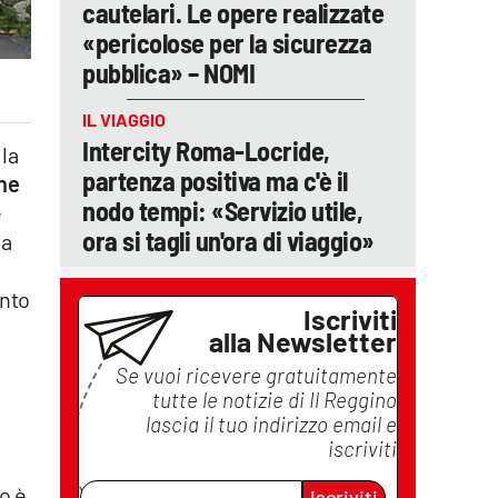
cautelari. Le opere realizzate
«pericolose per la sicurezza
pubblica» – NOMI
IL VIAGGIO
Intercity Roma-Locride,
lla
partenza positiva ma c'è il
ne
nodo tempi: «Servizio utile,
e
ora si tagli un'ora di viaggio»
ta
anto
Iscriviti
alla Newsletter
Se vuoi ricevere gratuitamente
tutte le notizie di
Il Reggino
lascia il tuo indirizzo email e
iscriviti
o è
Iscriviti