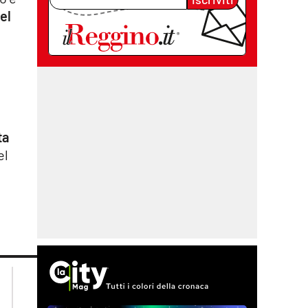
el
e
ta
el
lacplay.it
lacitymag.it
lactv.it
lacapitalenews.it
laconair.it
cosenzachannel.it