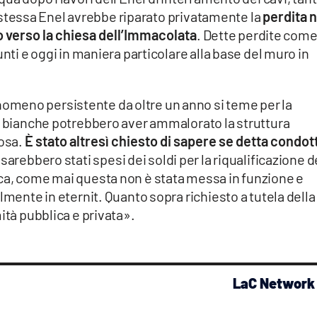
 la stessa Enel avrebbe riparato privatamente la
perdita n
o verso la chiesa dell’Immacolata
. Dette perdite com
unti e oggi in maniera particolare alla base del muro in
.
meno persistente da oltre un anno si teme per la
ue bianche potrebbero aver ammalorato la struttura
osa.
È stato altresì chiesto di sapere se detta condot
 sarebbero stati spesi dei soldi per la riqualificazione d
ca, come mai questa non è stata messa in funzione e
lmente in eternit. Quanto sopra richiesto a tutela della
ità pubblica e privata».
LaC Network