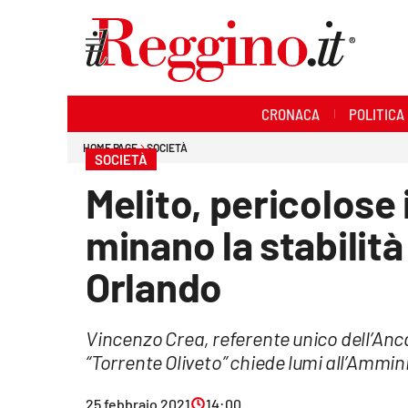
Sezioni
CRONACA
POLITICA
Cronaca
HOME PAGE
SOCIETÀ
SOCIETÀ
Politica
Melito, pericolose 
Sanità
minano la stabilità
Ambiente
Orlando
Società
Vincenzo Crea, referente unico dell’An
Cultura
“Torrente Oliveto” chiede lumi all’Ammi
Economia e lavoro
25 febbraio 2021
14:00