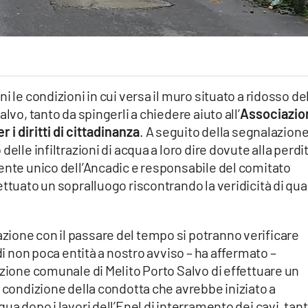
i le condizioni in cui versa il muro situato a ridosso de
lvo, tanto da spingerli a chiedere aiuto all’
Associazio
 i diritti di cittadinanza
. A seguito della segnalazion
elle infiltrazioni di acqua a loro dire dovute alla perdi
ente unico dell’Ancadic e responsabile del comitato
ettuato un sopralluogo riscontrando la veridicità di qu
ione con il passare del tempo si potranno verificare
 di non poca entità a nostro avviso – ha affermato –
azione comunale di Melito Porto Salvo di effettuare un
a condizione della condotta che avrebbe iniziato a
ua dopo i lavori dell’Enel di interramento dei cavi, tant