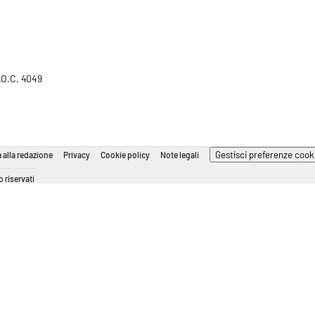
R.O.C. 4049
Gestisci preferenze cook
 alla redazione
Privacy
Cookie policy
Note legali
 riservati