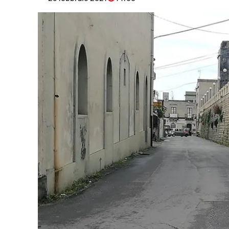
Eventi
Sport
Streaming
LaC TV
Lac Network
LaC OnAir
LaC
Network
lacplay.it
lactv.it