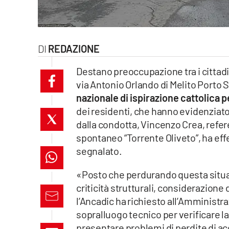
laconair.it
lacitymag.it
REDAZIONE
ilreggino.it
Destano preoccupazione tra i cittadin
via Antonio Orlando di Melito Porto Sa
cosenzachannel.it
nazionale di ispirazione cattolica per
dei residenti, che hanno evidenziato d
ilvibonese.it
dalla condotta, Vincenzo Crea, refer
catanzarochannel.it
spontaneo “Torrente Oliveto”, ha eff
segnalato.
lacapitalenews.it
«Posto che perdurando questa situaz
criticità strutturali, considerazione
App
l’Ancadic ha richiesto all’Amministr
Android
sopralluogo tecnico per verificare l
presentare problemi di perdite di acq