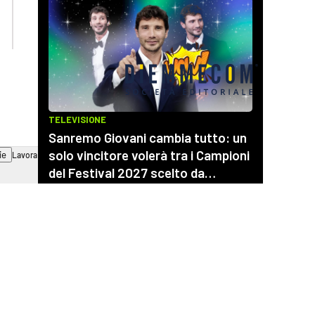
ilvibonese.it
catanzarochannel.it
ie
Lavora con noi