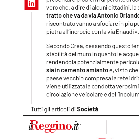
Apple
vero che, a dire di alcuni cittadini,
tratto che va da via Antonio Orland
riscontrato vanno a sfociare in più p
pietra all’incrocio con la via Enaudi»
Vai
Secondo Crea, «essendo questo feno
stabilità del muro in quanto le acq
rendendola potenzialmente pericol
sia in cemento amianto
e, visto che
paese vecchio compresa la rete idri
viene utilizzata la condotta verosimi
circolazione veicolare e dell’incolum
Tutti gli articoli di
Società