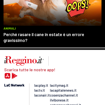
Scarica tutte le nostre app!
LaC Network
lacplay.it
lacitymag.it
lactv.it
lacapitalenews.it
laconair.it
cosenzachannel.it
ilvibonese.it
catanzarochannel.it