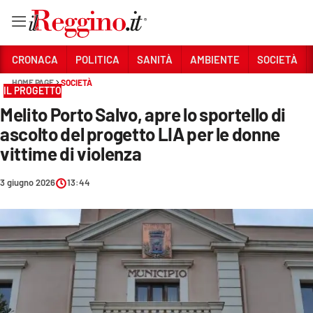
Vai
CRONACA
POLITICA
SANITÀ
AMBIENTE
SOCIETÀ
HOME PAGE
SOCIETÀ
IL PROGETTO
Sezioni
Melito Porto Salvo, apre lo sportello di
CRONACA
ascolto del progetto LIA per le donne
POLITICA
vittime di violenza
SANITÀ
3 giugno 2026
13:44
AMBIENTE
SOCIETÀ
CULTURA
ECONOMIA E LAVORO