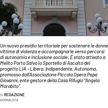
EVENTI
SPORT
Streaming
LAC TV
Un nuovo presidio territoriale per sostenere le donne
LAC NETWORK
vittime di violenza e accompagnarle verso percorsi
di autonomia e inclusione sociale. È stato attivato a
LAC ONAIR
Melito Porto Salvo lo Sportello di Ascolto del
progetto LIA – Libera, Indipendente, Autonoma,
LaC
promosso dall’Associazione Piccola Opera Papa
Network
Giovanni, ente gestore della Casa Rifugio “Angela
Morabito”.
LACPLAY.IT
REDAZIONE
LACTV.IT
GIORNALISTA
LACONAIR.IT