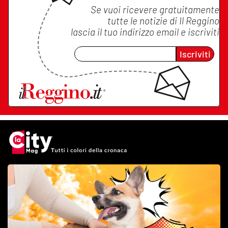
Se vuoi ricevere gratuitamente
tutte le notizie di
Il Reggino
lascia il tuo indirizzo email e iscriviti
Iscriviti