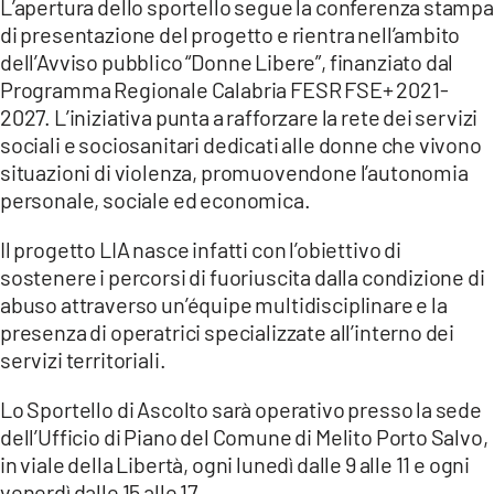
L’apertura dello sportello segue la conferenza stampa
di presentazione del progetto e rientra nell’ambito
LACITYMAG.IT
dell’Avviso pubblico “Donne Libere”, finanziato dal
ILREGGINO.IT
Programma Regionale Calabria FESR FSE+ 2021-
2027. L’iniziativa punta a rafforzare la rete dei servizi
COSENZACHANNEL.IT
sociali e sociosanitari dedicati alle donne che vivono
situazioni di violenza, promuovendone l’autonomia
ILVIBONESE.IT
personale, sociale ed economica.
CATANZAROCHANNEL.IT
Il progetto LIA nasce infatti con l’obiettivo di
sostenere i percorsi di fuoriuscita dalla condizione di
LACAPITALENEWS.IT
abuso attraverso un’équipe multidisciplinare e la
presenza di operatrici specializzate all’interno dei
App
servizi territoriali.
ANDROID
Lo Sportello di Ascolto sarà operativo presso la sede
APPLE
dell’Ufficio di Piano del Comune di Melito Porto Salvo,
in viale della Libertà, ogni lunedì dalle 9 alle 11 e ogni
venerdì dalle 15 alle 17.