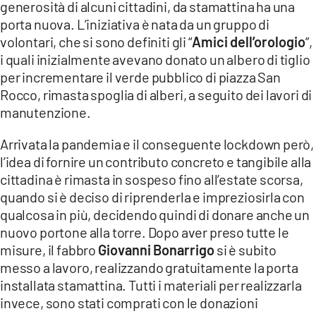
generosità di alcuni cittadini, da stamattina ha una
porta nuova. L’iniziativa è nata da un gruppo di
LACITYMAG.IT
volontari, che si sono definiti gli “
Amici dell’orologio
”,
ILREGGINO.IT
i quali inizialmente avevano donato un albero di tiglio
per incrementare il verde pubblico di piazza San
COSENZACHANNEL.IT
Rocco, rimasta spoglia di alberi, a seguito dei lavori di
manutenzione.
ILVIBONESE.IT
Arrivata la pandemia e il conseguente lockdown però,
CATANZAROCHANNEL.IT
l’idea di fornire un contributo concreto e tangibile alla
LACAPITALENEWS.IT
cittadina è rimasta in sospeso fino all’estate scorsa,
quando si è deciso di riprenderla e impreziosirla con
qualcosa in più, decidendo quindi di donare anche un
App
nuovo portone alla torre. Dopo aver preso tutte le
ANDROID
misure, il fabbro
Giovanni Bonarrigo
si è subito
messo a lavoro, realizzando gratuitamente la porta
APPLE
installata stamattina. Tutti i materiali per realizzarla
invece, sono stati comprati con le donazioni