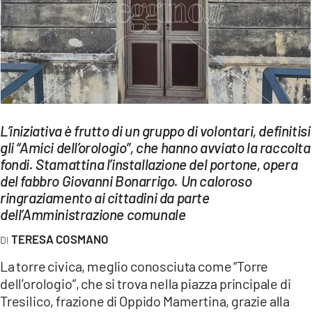
EVENTI
SPORT
Streaming
LAC TV
L’iniziativa è frutto di un gruppo di volontari, definitisi
LAC NETWORK
gli “Amici dell’orologio”, che hanno avviato la raccolta
fondi. Stamattina l’installazione del portone, opera
LAC ONAIR
del fabbro Giovanni Bonarrigo. Un caloroso
ringraziamento ai cittadini da parte
LaC
dell’Amministrazione comunale
Network
TERESA COSMANO
LACPLAY.IT
La torre civica, meglio conosciuta come “Torre
LACTV.IT
dell’orologio”, che si trova nella piazza principale di
Tresilico, frazione di Oppido Mamertina, grazie alla
LACONAIR.IT