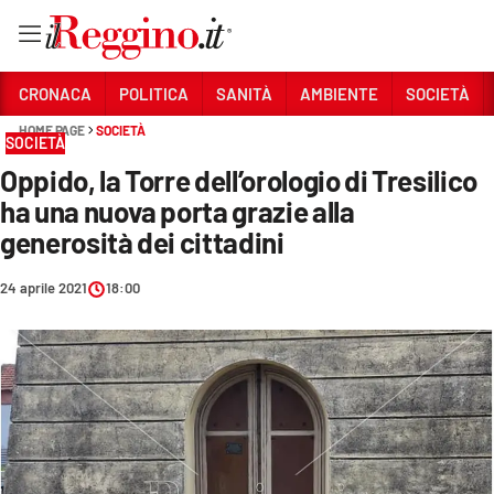
Vai
CRONACA
POLITICA
SANITÀ
AMBIENTE
SOCIETÀ
HOME PAGE
SOCIETÀ
SOCIETÀ
Sezioni
Oppido, la Torre dell’orologio di Tresilico
CRONACA
ha una nuova porta grazie alla
POLITICA
generosità dei cittadini
SANITÀ
24 aprile 2021
18:00
AMBIENTE
SOCIETÀ
CULTURA
ECONOMIA E LAVORO