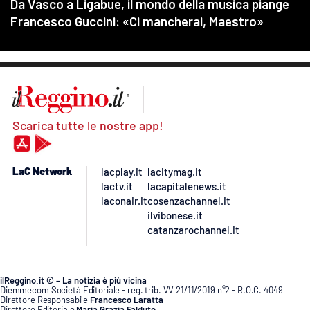
Scarica tutte le nostre app!
LaC Network
lacplay.it
lacitymag.it
lactv.it
lacapitalenews.it
laconair.it
cosenzachannel.it
ilvibonese.it
catanzarochannel.it
ilReggino.it © – La notizia è più vicina
Diemmecom Società Editoriale - reg. trib. VV 21/11/2019 n°2 - R.O.C. 4049
Direttore Responsabile
Francesco Laratta
Direttore Editoriale
Maria Grazia Falduto