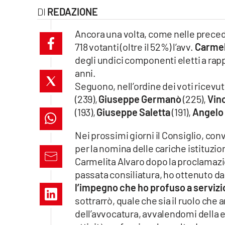
REDAZIONE
laconair.it
Ancora una volta, come nelle precede
lacitymag.it
718 votanti (oltre il 52%) l’avv.
Carmel
degli undici componenti eletti a rap
ilreggino.it
anni.
Seguono, nell’ordine dei voti ricevuti
cosenzachannel.it
(239),
Giuseppe Germanò
(225),
Vin
ilvibonese.it
(193),
Giuseppe Saletta
(191),
Angelo
catanzarochannel.it
Nei prossimi giorni il Consiglio, con
per la nomina delle cariche istituzion
lacapitalenews.it
Carmelita Alvaro dopo la proclamazio
passata consiliatura, ho ottenuto dai
l’impegno che ho profuso a servizio
App
sottrarrò, quale che sia il ruolo che an
Android
dell’avvocatura, avvalendomi della 