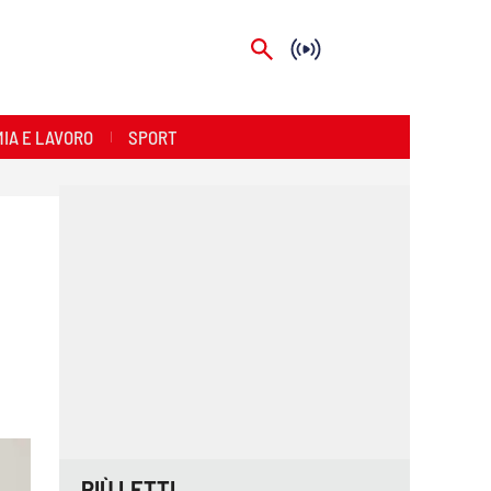
IA E LAVORO
SPORT
PIÙ LETTI