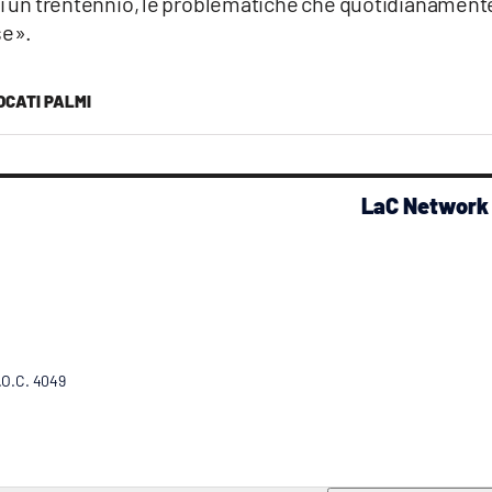
asi un trentennio, le problematiche che quotidianament
se».
OCATI PALMI
LaC Network
R.O.C. 4049