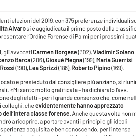
nti elezioni del 2019, con 375 preferenze individuali s
ita Alvaro
si è aggiudicata il primo posto della classifi
presentare l’Ordine Forense di Palmi per i prossimi qua
, gli avvocati
Carmen Borgese
(302),
Vladimir Solano
cenzo Barca
(206),
Giosuè Megna
(199),
Maria Guerrisi
 Rossi
(190),
Lea Sprizzi
(186),
Roberto Pipino
(169).
vocato e presieduto dal consigliere più anziano, si riuni
ali. «Mi sento molto gratificata – ha dichiarato l’avv.
ne degli eletti – per il grande consenso che, come nel
 colleghi, che
evidentemente hanno apprezzato
 dell’intera classe forense.
Anche questa volta non m
drò a ricoprire, a portare avanti i principi e gli ideali
esperienza acquisita e ben conoscendo, per l’intensa