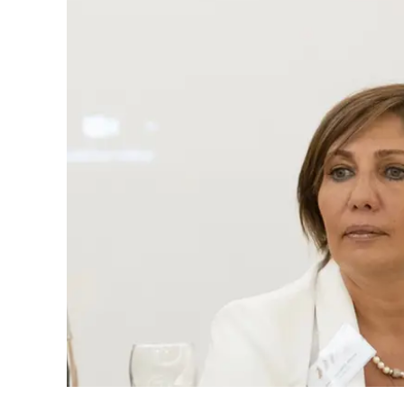
Eventi
Sport
Streaming
LaC TV
Lac Network
LaC OnAir
LaC
Network
lacplay.it
lactv.it