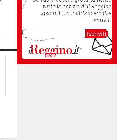
e
tutte le notizie di
Il Reggino
lascia il tuo indirizzo email e
iscriviti
Iscriviti
lacplay.it
lacitymag.it
lactv.it
lacapitalenews.it
laconair.it
cosenzachannel.it
ilvibonese.it
catanzarochannel.it