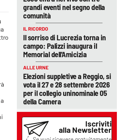
grandi eventi nel segno della
comunità
u
ca
IL RICORDO
Il sorriso di Lucrezia torna in
ttro
campo: Palizzi inaugura il
Memorial dell'Amicizia
ALLE URNE
Elezioni suppletive a Reggio, si
vota il 27 e 28 settembre 2026
rà
per il collegio uninominale 05
la
della Camera
i
Iscriviti
alla Newsletter
Se vuoi ricevere gratuitamente