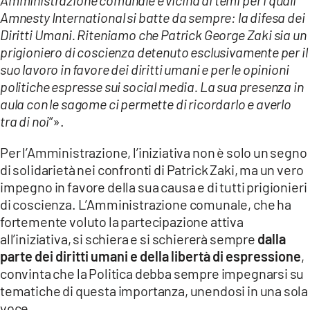
Amministrazione comunale è vicina ai temi per i quali
Amnesty International si batte da sempre: la difesa dei
Diritti Umani. Riteniamo che Patrick George Zaki sia un
prigioniero di coscienza detenuto esclusivamente per il
suo lavoro in favore dei diritti umani e per le opinioni
politiche espresse sui social media. La sua presenza in
aula con le sagome ci permette di ricordarlo e averlo
tra di noi
“».
Per l’Amministrazione, l’iniziativa non è solo un segno
di solidarietà nei confronti di Patrick Zaki, ma un vero
impegno in favore della sua causa e di tutti prigionieri
di coscienza. L’Amministrazione comunale, che ha
fortemente voluto la partecipazione attiva
all’iniziativa, si schiera e si schiererà sempre
dalla
parte dei diritti umani e della libertà di espressione
,
convinta che la Politica debba sempre impegnarsi su
tematiche di questa importanza, unendosi in una sola
voce.