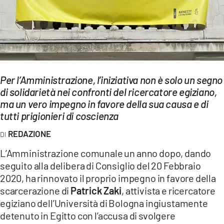
EVENTI
SPORT
Streaming
Per l’Amministrazione, l’iniziativa non è solo un segno
LAC TV
di solidarietà nei confronti del ricercatore egiziano,
LAC NETWORK
ma un vero impegno in favore della sua causa e di
tutti prigionieri di coscienza
LAC ONAIR
REDAZIONE
LaC
L’Amministrazione comunale un anno dopo, dando
Network
seguito alla delibera di Consiglio del 20 Febbraio
LACPLAY.IT
2020, ha rinnovato il proprio impegno in favore della
scarcerazione di
Patrick Zaki
, attivista e ricercatore
LACTV.IT
egiziano dell’Università di Bologna ingiustamente
detenuto in Egitto con l’accusa di svolgere
LACONAIR.IT