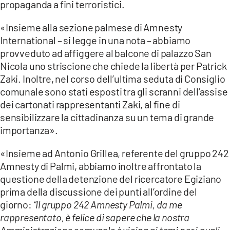
propaganda a fini terroristici.
LACITYMAG.IT
«Insieme alla sezione palmese di Amnesty
International – si legge in una nota – abbiamo
ILREGGINO.IT
provveduto ad affiggere al balcone di palazzo San
COSENZACHANNEL.IT
Nicola uno striscione che chiede la libertà per Patrick
Zaki. Inoltre, nel corso dell’ultima seduta di Consiglio
ILVIBONESE.IT
comunale sono stati esposti tra gli scranni dell’assise
dei cartonati rappresentanti Zaki, al fine di
CATANZAROCHANNEL.IT
sensibilizzare la cittadinanza su un tema di grande
LACAPITALENEWS.IT
importanza».
«Insieme ad Antonio Grillea, referente del gruppo 242
App
Amnesty di Palmi, abbiamo inoltre affrontato la
ANDROID
questione della detenzione del ricercatore Egiziano
prima della discussione dei punti all’ordine del
APPLE
giorno:
“Il gruppo 242 Amnesty Palmi, da me
rappresentato, è felice di sapere che la nostra