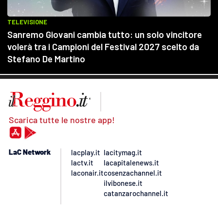
Scarica tutte le nostre app!
LaC Network
lacplay.it
lacitymag.it
lactv.it
lacapitalenews.it
laconair.it
cosenzachannel.it
ilvibonese.it
catanzarochannel.it