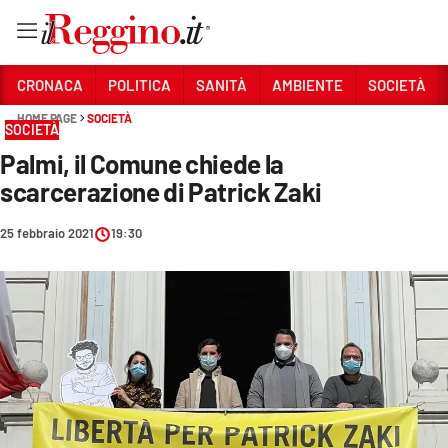
Vai
CRONACA
POLITICA
SANITÀ
AMBIENTE
SOCIETÀ
HOME PAGE
SOCIETÀ
SOCIETÀ
Sezioni
Palmi, il Comune chiede la
CRONACA
scarcerazione di Patrick Zaki
POLITICA
25 febbraio 2021
19:30
SANITÀ
AMBIENTE
SOCIETÀ
CULTURA
ECONOMIA E LAVORO