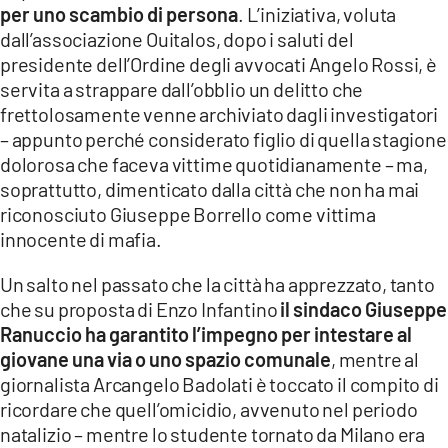
per uno scambio di persona
. L’iniziativa, voluta
LACITYMAG.IT
dall’associazione Ouitalos, dopo i saluti del
presidente dell’Ordine degli avvocati Angelo Rossi, è
ILREGGINO.IT
servita a strappare dall’obblio un delitto che
frettolosamente venne archiviato dagli investigatori
COSENZACHANNEL.IT
– appunto perché considerato figlio di quella stagione
dolorosa che faceva vittime quotidianamente – ma,
ILVIBONESE.IT
soprattutto, dimenticato dalla città che non ha mai
CATANZAROCHANNEL.IT
riconosciuto Giuseppe Borrello come vittima
innocente di mafia.
LACAPITALENEWS.IT
Un salto nel passato che la città ha apprezzato, tanto
che su proposta di Enzo Infantino
il sindaco Giuseppe
App
Ranuccio ha garantito l’impegno per intestare al
ANDROID
giovane una via o uno spazio comunale
, mentre al
giornalista Arcangelo Badolati è toccato il compito di
APPLE
ricordare che quell’omicidio, avvenuto nel periodo
natalizio – mentre lo studente tornato da Milano era