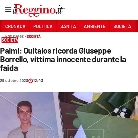
Vai
CRONACA
POLITICA
SANITÀ
AMBIENTE
SOCIETÀ
HOME PAGE
SOCIETÀ
SOCIETÀ
Sezioni
Palmi: Ouitalos ricorda Giuseppe
CRONACA
Borrello, vittima innocente durante la
POLITICA
faida
SANITÀ
28 ottobre 2023
12:43
AMBIENTE
SOCIETÀ
CULTURA
ECONOMIA E LAVORO