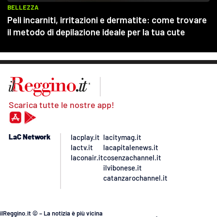
Scarica tutte le nostre app!
LaC Network
lacplay.it
lacitymag.it
lactv.it
lacapitalenews.it
laconair.it
cosenzachannel.it
ilvibonese.it
catanzarochannel.it
ilReggino.it © – La notizia è più vicina