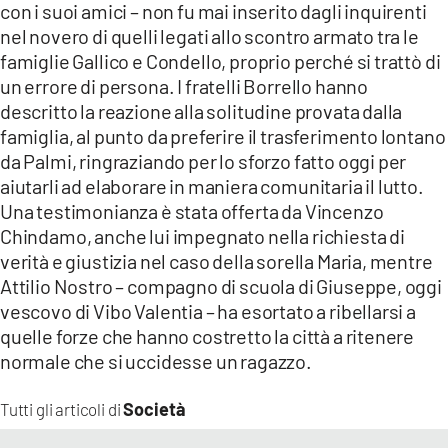
con i suoi amici – non fu mai inserito dagli inquirenti
nel novero di quelli legati allo scontro armato tra le
famiglie Gallico e Condello, proprio perché si trattò di
un errore di persona. I fratelli Borrello hanno
descritto la reazione alla solitudine provata dalla
famiglia, al punto da preferire il trasferimento lontano
da Palmi, ringraziando per lo sforzo fatto oggi per
aiutarli ad elaborare in maniera comunitaria il lutto.
Una testimonianza è stata offerta da Vincenzo
Chindamo, anche lui impegnato nella richiesta di
verità e giustizia nel caso della sorella Maria, mentre
Attilio Nostro – compagno di scuola di Giuseppe, oggi
vescovo di Vibo Valentia – ha esortato a ribellarsi a
quelle forze che hanno costretto la città a ritenere
normale che si uccidesse un ragazzo.
Società
Tutti gli articoli di