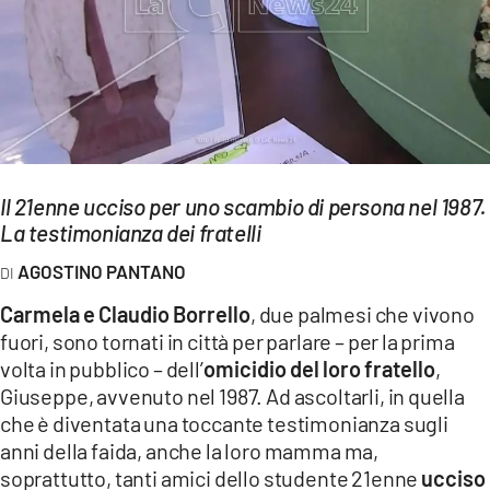
EVENTI
SPORT
Streaming
LAC TV
Il 21enne ucciso per uno scambio di persona nel 1987.
LAC NETWORK
La testimonianza dei fratelli
LAC ONAIR
AGOSTINO PANTANO
Carmela e Claudio Borrello
, due palmesi che vivono
LaC
fuori, sono tornati in città per parlare – per la prima
Network
volta in pubblico – dell’
omicidio del loro fratello
,
LACPLAY.IT
Giuseppe, avvenuto nel 1987. Ad ascoltarli, in quella
che è diventata una toccante testimonianza sugli
LACTV.IT
anni della faida, anche la loro mamma ma,
soprattutto, tanti amici dello studente 21enne
ucciso
LACONAIR.IT