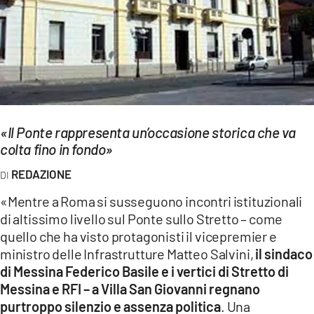
EVENTI
SPORT
Streaming
LAC TV
«Il Ponte rappresenta un’occasione storica che va
LAC NETWORK
colta fino in fondo»
LAC ONAIR
REDAZIONE
«Mentre a Roma si susseguono incontri istituzionali
LaC
di altissimo livello sul Ponte sullo Stretto – come
Network
quello che ha visto protagonisti il vicepremier e
LACPLAY.IT
ministro delle Infrastrutture Matteo Salvini,
il sindaco
di Messina Federico Basile e i vertici di Stretto di
LACTV.IT
Messina e RFI – a Villa San Giovanni regnano
purtroppo silenzio e assenza politica
. Una
LACONAIR.IT