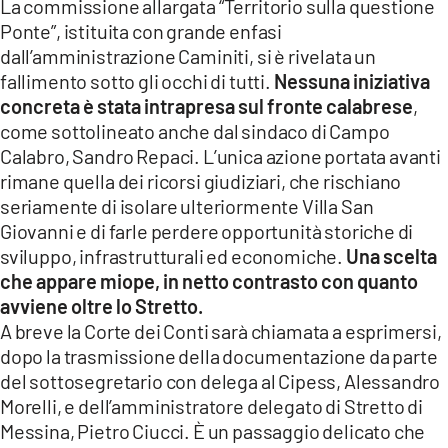
La commissione allargata “Territorio sulla questione
Ponte”, istituita con grande enfasi
dall’amministrazione Caminiti, si è rivelata un
fallimento sotto gli occhi di tutti.
Nessuna iniziativa
concreta è stata intrapresa sul fronte calabrese
,
come sottolineato anche dal sindaco di Campo
Calabro, Sandro Repaci. L’unica azione portata avanti
rimane quella dei ricorsi giudiziari, che rischiano
seriamente di isolare ulteriormente Villa San
Giovanni e di farle perdere opportunità storiche di
sviluppo, infrastrutturali ed economiche.
Una scelta
che appare miope, in netto contrasto con quanto
avviene oltre lo Stretto.
A breve la Corte dei Conti sarà chiamata a esprimersi,
dopo la trasmissione della documentazione da parte
del sottosegretario con delega al Cipess, Alessandro
Morelli, e dell’amministratore delegato di Stretto di
Messina, Pietro Ciucci. È un passaggio delicato che