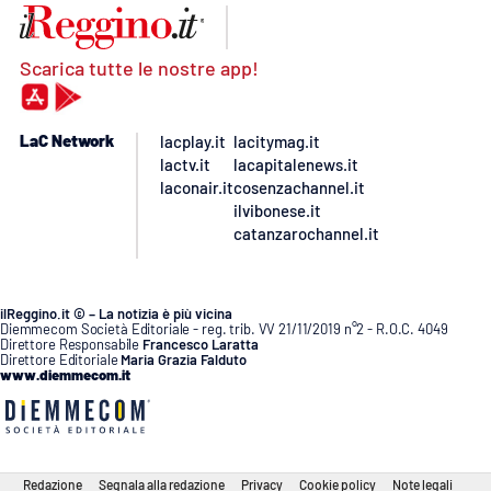
Scarica tutte le nostre app!
LaC Network
lacplay.it
lacitymag.it
lactv.it
lacapitalenews.it
laconair.it
cosenzachannel.it
ilvibonese.it
catanzarochannel.it
ilReggino.it © – La notizia è più vicina
Diemmecom Società Editoriale - reg. trib. VV 21/11/2019 n°2 - R.O.C. 4049
Direttore Responsabile
Francesco Laratta
Direttore Editoriale
Maria Grazia Falduto
www.diemmecom.it
Redazione
Segnala alla redazione
Privacy
Cookie policy
Note legali