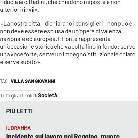
fiducia ai cittadini, che chiedono risposte e non
ulteriori rinvii».
«La nostra città – dichiarano i consiglieri – non può e
non deve essere esclusa da un’opera di valenza
nazionale ed europea. Il Ponte rappresenta
un’occasione storica che va colta fino in fondo: serve
una voce forte, serve un impegnoistituzionale chiaro
e serve subito».
TAG
VILLA SAN GIOVANNI
Società
Tutti gli articoli di
PIÙ LETTI
IL DRAMMA
Incidente sul lavoro nel Reggino, muore