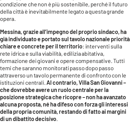
condizione che non è più sostenibile, perché il futuro
LACITYMAG.IT
della città è inevitabilmente legato a questa grande
opera.
ILREGGINO.IT
Messina, grazie all’impegno del proprio sindaco, ha
COSENZACHANNEL.IT
già individuato e portato sul tavolo nazionale priorità
chiare e concrete per il territorio
: interventi sulla
ILVIBONESE.IT
rete idrica e sulla viabilità, edilizia abitativa,
formazione dei giovani e opere compensative. Tutti
CATANZAROCHANNEL.IT
temi che saranno monitorati passo dopo passo
LACAPITALENEWS.IT
attraverso un tavolo permanente di confronto con le
istituzioni centrali.
Al contrario, Villa San Giovanni –
che dovrebbe avere un ruolo centrale per la
App
posizione strategica che ricopre – non ha avanzato
ANDROID
alcuna proposta, né ha difeso con forza gli interessi
della propria comunità, restando di fatto ai margini
APPLE
di un dibattito decisivo
.