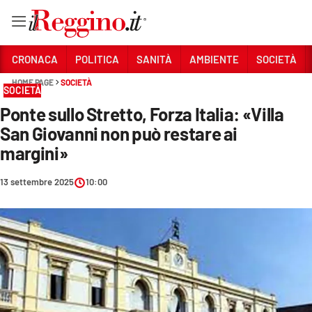
Vai
CRONACA
POLITICA
SANITÀ
AMBIENTE
SOCIETÀ
HOME PAGE
SOCIETÀ
SOCIETÀ
Sezioni
Ponte sullo Stretto, Forza Italia: «Villa
CRONACA
San Giovanni non può restare ai
POLITICA
margini»
SANITÀ
13 settembre 2025
10:00
AMBIENTE
SOCIETÀ
CULTURA
ECONOMIA E LAVORO