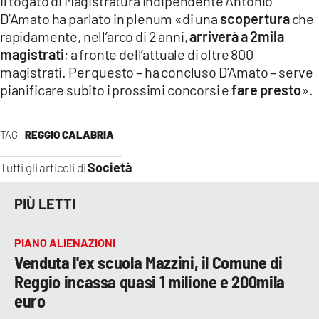
Il togato di Magistratura Indipendente Antonio
D’Amato ha parlato in plenum «di una
scopertura
che
rapidamente, nell’arco di 2 anni,
arriverà a 2mila
magistrati
; a fronte dell’attuale di oltre 800
magistrati. Per questo – ha concluso D’Amato – serve
pianificare subito i prossimi concorsi e
fare presto
».
TAG
REGGIO CALABRIA
Società
Tutti gli articoli di
PIÙ LETTI
PIANO ALIENAZIONI
Venduta l'ex scuola Mazzini, il Comune di
Reggio incassa quasi 1 milione e 200mila
euro