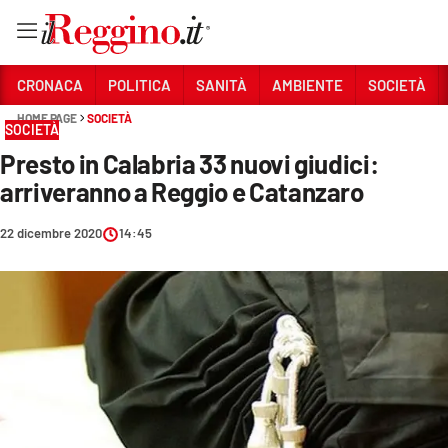
Vai
CRONACA
POLITICA
SANITÀ
AMBIENTE
SOCIETÀ
HOME PAGE
SOCIETÀ
SOCIETÀ
Sezioni
Presto in Calabria 33 nuovi giudici:
CRONACA
arriveranno a Reggio e Catanzaro
POLITICA
22 dicembre 2020
14:45
SANITÀ
AMBIENTE
SOCIETÀ
CULTURA
ECONOMIA E LAVORO