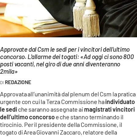
EVENTI
SPORT
Streaming
Approvate dal Csm le sedi per i vincitori dell’ultimo
LAC TV
concorso. L'allarme dei togati: «Ad oggi ci sono 800
LAC NETWORK
posti vacanti, nel giro di due anni diventeranno
2mila»
LAC ONAIR
REDAZIONE
LaC
Approvata all’unanimità dal plenum del Csm la pratica
Network
urgente con cui la Terza Commissione ha
individuato
LACPLAY.IT
le sedi
che saranno assegnate ai
magistrati vincitori
dell’ultimo concorso
e che stanno terminando il
LACTV.IT
tirocinio. Per il presidente della Commissione, il
togato di Area Giovanni Zaccaro, relatore della
LACONAIR.IT