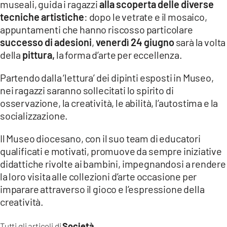
museali, guida i ragazzi
alla scoperta delle diverse
tecniche artistiche
: dopo le vetrate e il mosaico,
LACITYMAG.IT
appuntamenti che hanno riscosso particolare
ILREGGINO.IT
successo di adesioni
,
venerdì 24 giugno
sarà la volta
della
pittura,
la forma d’arte per eccellenza.
COSENZACHANNEL.IT
Partendo dalla ‘lettura’ dei dipinti esposti in Museo,
ILVIBONESE.IT
nei ragazzi saranno sollecitati lo spirito di
osservazione, la creatività, le abilità, l’autostima e la
CATANZAROCHANNEL.IT
socializzazione.
LACAPITALENEWS.IT
Il Museo diocesano, con il suo team di educatori
qualificati e motivati, promuove da sempre iniziative
App
didattiche rivolte ai bambini, impegnandosi a rendere
ANDROID
la loro visita alle collezioni d’arte occasione per
imparare attraverso il gioco e l’espressione della
APPLE
creatività.
Società
Tutti gli articoli di