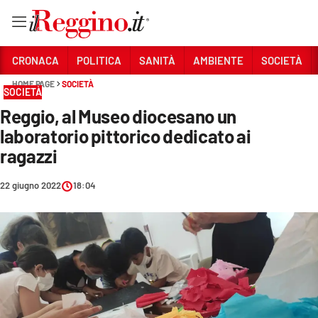
Vai
CRONACA
POLITICA
SANITÀ
AMBIENTE
SOCIETÀ
HOME PAGE
SOCIETÀ
SOCIETÀ
Sezioni
Reggio, al Museo diocesano un
CRONACA
laboratorio pittorico dedicato ai
POLITICA
ragazzi
SANITÀ
22 giugno 2022
18:04
AMBIENTE
SOCIETÀ
CULTURA
ECONOMIA E LAVORO