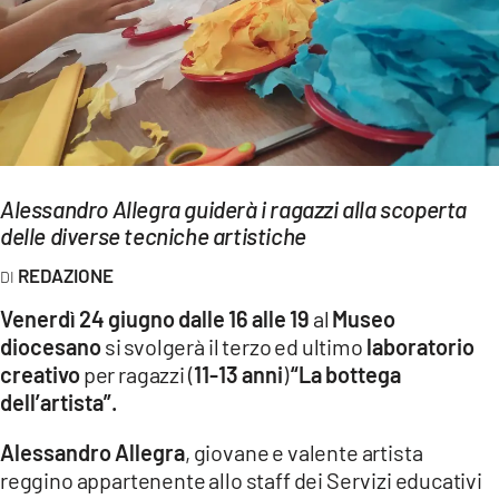
EVENTI
SPORT
Streaming
LAC TV
Alessandro Allegra guiderà i ragazzi alla scoperta
LAC NETWORK
delle diverse tecniche artistiche
LAC ONAIR
REDAZIONE
Venerdì 24 giugno dalle 16 alle 19
al
Museo
LaC
diocesano
si svolgerà il terzo ed ultimo
laboratorio
Network
creativo
per ragazzi (
11-13 anni
)
“La bottega
LACPLAY.IT
dell’artista”.
LACTV.IT
Alessandro Allegra
, giovane e valente artista
reggino appartenente allo staff dei Servizi educativi
LACONAIR.IT