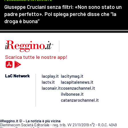
Scarica tutte le nostre app!
LaC Network
lacplay.it
lacitymag.it
lactv.it
lacapitalenews.it
laconair.it
cosenzachannel.it
ilvibonese.it
catanzarochannel.it
ilReggino.it © – La notizia è più vicina
Diemmecom Società Editoriale - reg. trib. VV 21/11/2019 n°2 - R.O.C. 4049