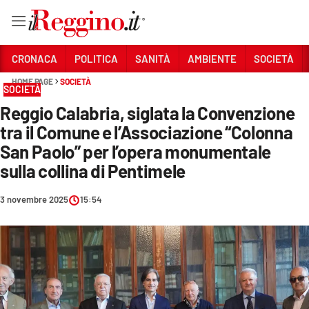
Vai
CRONACA
POLITICA
SANITÀ
AMBIENTE
SOCIETÀ
HOME PAGE
SOCIETÀ
SOCIETÀ
Sezioni
Reggio Calabria, siglata la Convenzione
CRONACA
tra il Comune e l’Associazione “Colonna
POLITICA
San Paolo” per l’opera monumentale
sulla collina di Pentimele
SANITÀ
3 novembre 2025
15:54
AMBIENTE
SOCIETÀ
CULTURA
ECONOMIA E LAVORO