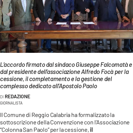
EVENTI
SPORT
Streaming
LAC TV
LAC NETWORK
L’accordo firmato dal sindaco Giuseppe Falcomatà e
dal presidente dell’associazione Alfredo Focà per la
LAC ONAIR
cessione, il completamento e la gestione del
complesso dedicato all’Apostolo Paolo
LaC
Network
REDAZIONE
GIORNALISTA
LACPLAY.IT
Il Comune di Reggio Calabria ha formalizzato la
LACTV.IT
sottoscrizione della Convenzione con l’Associazione
“Colonna San Paolo” per la cessione,
il
LACONAIR.IT