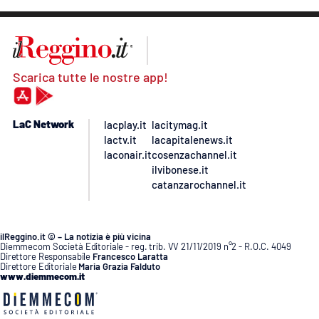
Scarica tutte le nostre app!
LaC Network
lacplay.it
lacitymag.it
lactv.it
lacapitalenews.it
laconair.it
cosenzachannel.it
ilvibonese.it
catanzarochannel.it
ilReggino.it © – La notizia è più vicina
Diemmecom Società Editoriale - reg. trib. VV 21/11/2019 n°2 - R.O.C. 4049
Direttore Responsabile
Francesco Laratta
Direttore Editoriale
Maria Grazia Falduto
www.diemmecom.it