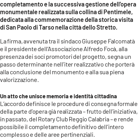
completamento e la successiva gestione dell’opera
LACITYMAG.IT
monumentale realizzata sulla collina di Pentimele,
dedicata alla commemorazione della storica visita
ILREGGINO.IT
di San Paolo di Tarso nella città dello Stretto.
COSENZACHANNEL.IT
La firma, avvenuta tra il sindaco Giuseppe Falcomatà
e il presidente dell’Associazione Alfredo Focà, alla
ILVIBONESE.IT
presenza dei soci promotori del progetto, segna un
passo determinante nell’iter realizzativo che porterà
CATANZAROCHANNEL.IT
alla conclusione del monumento e alla sua piena
LACAPITALENEWS.IT
valorizzazione.
App
Un atto che unisce memoria e identità cittadina
L’accordo definisce le procedure di consegna formale
ANDROID
della parte d’opera già realizzata – frutto dell’iniziativa,
in passato, del Rotary Club Reggio Calabria – e rende
APPLE
possibile il completamento definitivo dell’intero
complesso e delle aree pertinenziali.