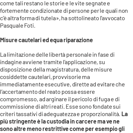
come tali restano le storie e le vite segnate e
fortemente condizionate di persone per le quali non
c’è altra forma di tutela», ha sottolineato l’avvocato
Pasquale Foti.
Misure cautelari ed equa riparazione
La limitazione delle libertà personale in fase di
indagine avviene tramite l’applicazione, su
disposizione della magistratura, delle misure
cosiddette cautelari, provvisorie ma
immediatamente esecutive, dirette ad evitare che
l’accertamento del reato possa essere
compromesso, ad arginare il pericolo di fuga e di
commissione di altri reati. Esse sono fondate sui
criteri tassativi di adeguatezza e proporzionalità.
La
più stringente è la custodia in carcere ma ve ne
sono altre meno restrittive come per esempio gli