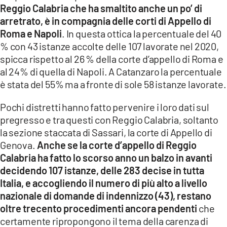
Reggio Calabria che ha smaltito anche un po’ di
arretrato, è in compagnia delle corti di Appello di
Roma e Napoli
. In questa ottica la percentuale del 40
% con 43 istanze accolte delle 107 lavorate nel 2020,
spicca rispetto al 26 % della corte d’appello di Roma e
al 24% di quella di Napoli. A Catanzaro la percentuale
è stata del 55% ma a fronte di sole 58 istanze lavorate.
Pochi distretti hanno fatto pervenire i loro dati sul
pregresso e tra questi con Reggio Calabria, soltanto
la sezione staccata di Sassari, la corte di Appello di
Genova.
Anche se la corte d’appello di Reggio
Calabria ha fatto lo scorso anno un balzo in avanti
decidendo 107 istanze, delle 283 decise in tutta
Italia, e accogliendo il numero di più alto a livello
nazionale di domande di indennizzo (43), restano
oltre trecento procedimenti ancora pendenti
che
certamente ripropongono il tema della carenza di