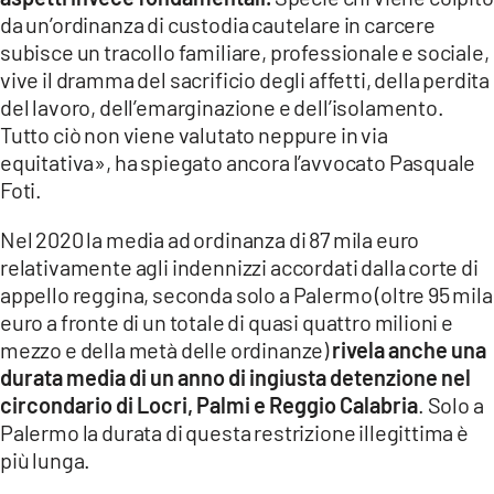
da un’ordinanza di custodia cautelare in carcere
subisce un tracollo familiare, professionale e sociale,
vive il dramma del sacrificio degli affetti, della perdita
del lavoro, dell’emarginazione e dell’isolamento.
Tutto ciò non viene valutato neppure in via
equitativa», ha spiegato ancora l’avvocato Pasquale
Foti.
Nel 2020 la media ad ordinanza di 87 mila euro
relativamente agli indennizzi accordati dalla corte di
appello reggina, seconda solo a Palermo (oltre 95 mila
euro a fronte di un totale di quasi quattro milioni e
mezzo e della metà delle ordinanze)
rivela anche una
durata media di un anno di ingiusta detenzione nel
circondario di Locri, Palmi e Reggio Calabria
. Solo a
Palermo la durata di questa restrizione illegittima è
più lunga.