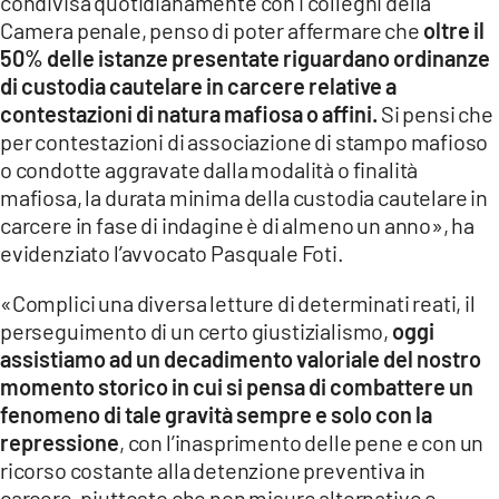
condivisa quotidianamente con i colleghi della
Camera penale, penso di poter affermare che
oltre il
50% delle istanze presentate riguardano ordinanze
di custodia cautelare in carcere relative a
contestazioni di natura mafiosa o affini.
Si pensi che
per contestazioni di associazione di stampo mafioso
o condotte aggravate dalla modalità o finalità
mafiosa, la durata minima della custodia cautelare in
carcere in fase di indagine è di almeno un anno», ha
evidenziato l’avvocato Pasquale Foti.
«Complici una diversa letture di determinati reati, il
perseguimento di un certo giustizialismo,
oggi
assistiamo ad un decadimento valoriale del nostro
momento storico in cui si pensa di combattere un
fenomeno di tale gravità sempre e solo con la
repressione
, con l’inasprimento delle pene e con un
ricorso costante alla detenzione preventiva in
carcere, piuttosto che non misure alternative e