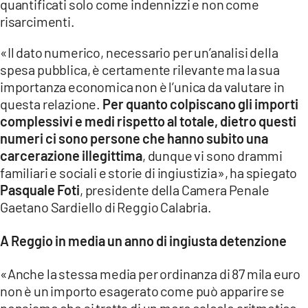
quantificati solo come indennizzi e non come
risarcimenti.
«Il dato numerico, necessario per un’analisi della
spesa pubblica, è certamente rilevante ma la sua
importanza economica non è l’unica da valutare in
questa relazione.
Per quanto colpiscano gli importi
complessivi e medi rispetto al totale, dietro questi
numeri ci sono persone che hanno subito una
carcerazione illegittima
, dunque vi sono drammi
familiari e sociali e storie di ingiustizia», ha spiegato
Pasquale Foti
, presidente della Camera Penale
Gaetano Sardiello di Reggio Calabria.
A Reggio in media un anno di ingiusta detenzione
«Anche la stessa media per ordinanza di 87 mila euro
non è un importo esagerato come può apparire se