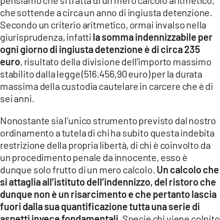
pensiamo che si tratta di un mero calcolo aritmetico,
che sottende a circa un anno di ingiusta detenzione.
Secondo un criterio aritmetico, ormai invalso nella
giurisprudenza, infatti
la somma indennizzabile per
ogni giorno di ingiusta detenzione è di circa 235
euro
, risultato della divisione dell’importo massimo
stabilito dalla legge (516.456,90 euro) per la durata
massima della custodia cautelare in carcere che è di
sei anni.
Nonostante sia l’unico strumento previsto dal nostro
ordinamento a tutela di chi ha subito questa indebita
restrizione della propria libertà, di chi è coinvolto da
un procedimento penale da innocente, esso è
dunque solo frutto di un mero calcolo.
Un calcolo che
si attaglia all’istituto dell’indennizzo, del ristoro che
dunque non è un risarcimento e che pertanto lascia
fuori dalla sua quantificazione tutta una serie di
aspetti invece fondamentali.
Specie chi viene colpito