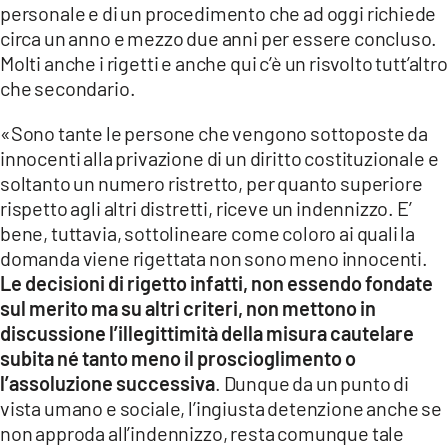
personale e di un procedimento che ad oggi richiede
circa un anno e mezzo due anni per essere concluso.
Molti anche i rigetti e anche qui c’è un risvolto tutt’altro
che secondario.
«Sono tante le persone che vengono sottoposte da
innocenti alla privazione di un diritto costituzionale e
soltanto un numero ristretto, per quanto superiore
rispetto agli altri distretti, riceve un indennizzo. E’
bene, tuttavia, sottolineare come coloro ai quali la
domanda viene rigettata non sono meno innocenti.
Le decisioni di rigetto infatti, non essendo fondate
sul merito ma su altri criteri, non mettono in
discussione l’illegittimità della misura cautelare
subita né tanto meno il proscioglimento o
l’assoluzione successiva
. Dunque da un punto di
vista umano e sociale, l’ingiusta detenzione anche se
non approda all’indennizzo, resta comunque tale