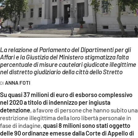
EVENTI
SPORT
Streaming
La relazione al Parlamento del Dipartimenti per gli
LAC TV
Affari e la Giustizia del Ministero stigmatizza l'alta
LAC NETWORK
percentuale di misure cautelari giudicate illegittime
nel distretto giudiziario della città dello Stretto
LAC ONAIR
ANNA FOTI
LaC
Su quasi 37 milioni di euro di esborso complessivo
Network
nel 2020 a titolo di indennizzo per ingiusta
LACPLAY.IT
detenzione
, a favore di persone che hanno subito una
restrizione illegittima della loro libertà personale in
LACTV.IT
fase di indagine,
quasi 8 milioni sono stati oggetto
delle 90 ordinanze emesse dalla Corte di Appello di
LACONAIR.IT