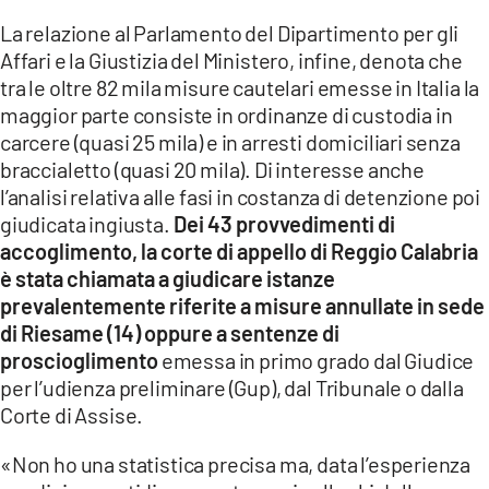
La relazione al Parlamento del Dipartimento per gli
Affari e la Giustizia del Ministero, infine, denota che
tra le oltre 82 mila misure cautelari emesse in Italia la
maggior parte consiste in ordinanze di custodia in
carcere (quasi 25 mila) e in arresti domiciliari senza
braccialetto (quasi 20 mila). Di interesse anche
l’analisi relativa alle fasi in costanza di detenzione poi
giudicata ingiusta.
Dei 43 provvedimenti di
accoglimento, la corte di appello di Reggio Calabria
è stata chiamata a giudicare istanze
prevalentemente riferite a misure annullate in sede
di Riesame (14) oppure a sentenze di
proscioglimento
emessa in primo grado dal Giudice
per l’udienza preliminare (Gup), dal Tribunale o dalla
Corte di Assise.
«Non ho una statistica precisa ma, data l’esperienza