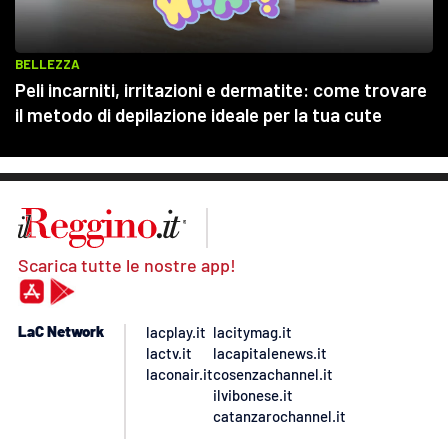
Scarica tutte le nostre app!
LaC Network
lacplay.it
lacitymag.it
lactv.it
lacapitalenews.it
laconair.it
cosenzachannel.it
ilvibonese.it
catanzarochannel.it