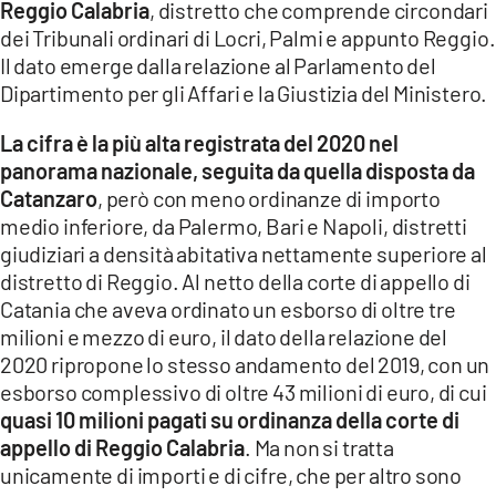
Reggio Calabria
, distretto che comprende circondari
dei Tribunali ordinari di Locri, Palmi e appunto Reggio.
LACITYMAG.IT
Il dato emerge dalla relazione al Parlamento del
ILREGGINO.IT
Dipartimento per gli Affari e la Giustizia del Ministero.
COSENZACHANNEL.IT
La cifra è la più alta registrata del 2020 nel
panorama nazionale, seguita da quella disposta da
ILVIBONESE.IT
Catanzaro
, però con meno ordinanze di importo
medio inferiore, da Palermo, Bari e Napoli, distretti
CATANZAROCHANNEL.IT
giudiziari a densità abitativa nettamente superiore al
LACAPITALENEWS.IT
distretto di Reggio. Al netto della corte di appello di
Catania che aveva ordinato un esborso di oltre tre
milioni e mezzo di euro, il dato della relazione del
App
2020 ripropone lo stesso andamento del 2019, con un
ANDROID
esborso complessivo di oltre 43 milioni di euro, di cui
quasi 10 milioni pagati su ordinanza della corte di
APPLE
appello di Reggio Calabria
. Ma non si tratta
unicamente di importi e di cifre, che per altro sono