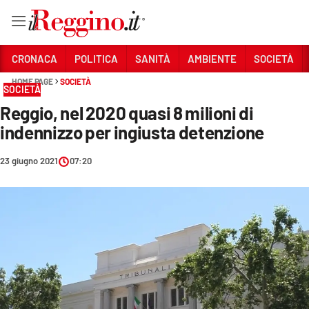
Vai
CRONACA
POLITICA
SANITÀ
AMBIENTE
SOCIETÀ
HOME PAGE
SOCIETÀ
SOCIETÀ
Sezioni
Reggio, nel 2020 quasi 8 milioni di
CRONACA
indennizzo per ingiusta detenzione
POLITICA
23 giugno 2021
07:20
SANITÀ
AMBIENTE
SOCIETÀ
CULTURA
ECONOMIA E LAVORO