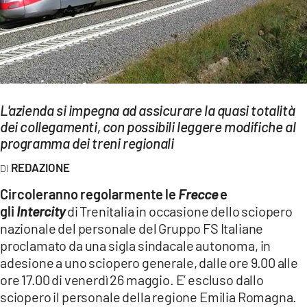
EVENTI
SPORT
Streaming
L'azienda si impegna ad assicurare la quasi totalità
LAC TV
dei collegamenti, con possibili leggere modifiche al
LAC NETWORK
programma dei treni regionali
REDAZIONE
LAC ONAIR
Circoleranno regolarmente le
Frecce
e
LaC
gli
Intercity
di Trenitalia in occasione dello sciopero
Network
nazionale del personale del Gruppo FS Italiane
LACPLAY.IT
proclamato da una sigla sindacale autonoma, in
adesione a uno sciopero generale, dalle ore 9.00 alle
LACTV.IT
ore 17.00 di venerdì 26 maggio. E’ escluso dallo
sciopero il personale della regione Emilia Romagna.
LACONAIR.IT