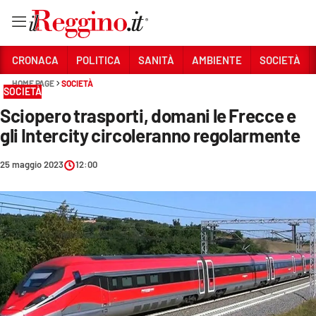
Vai
CRONACA
POLITICA
SANITÀ
AMBIENTE
SOCIETÀ
HOME PAGE
SOCIETÀ
SOCIETÀ
Sezioni
Sciopero trasporti, domani le Frecce e
CRONACA
gli Intercity circoleranno regolarmente
POLITICA
25 maggio 2023
12:00
SANITÀ
AMBIENTE
SOCIETÀ
CULTURA
ECONOMIA E LAVORO