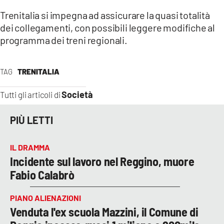
Trenitalia si impegna ad assicurare la quasi totalità
LACITYMAG.IT
dei collegamenti, con possibili leggere modifiche al
programma dei treni regionali.
ILREGGINO.IT
COSENZACHANNEL.IT
TAG
TRENITALIA
ILVIBONESE.IT
Società
Tutti gli articoli di
CATANZAROCHANNEL.IT
PIÙ LETTI
LACAPITALENEWS.IT
IL DRAMMA
App
Incidente sul lavoro nel Reggino, muore
ANDROID
Fabio Calabrò
APPLE
PIANO ALIENAZIONI
Venduta l'ex scuola Mazzini, il Comune di