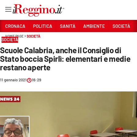
Vai
CRONACA
POLITICA
SANITÀ
AMBIENTE
SOCIETÀ
HOME PAGE
SOCIETÀ
SOCIETÀ
Sezioni
Scuole Calabria, anche il Consiglio di
CRONACA
Stato boccia Spirlì: elementari e medie
POLITICA
restano aperte
SANITÀ
11 gennaio 2021
16:29
AMBIENTE
SOCIETÀ
CULTURA
ECONOMIA E LAVORO