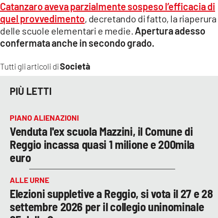
Catanzaro aveva parzialmente sospeso l’efficacia di
LACITYMAG.IT
quel provvedimento
, decretando di fatto, la riaperura
delle scuole elementari e medie.
Apertura adesso
ILREGGINO.IT
confermata anche in secondo grado.
COSENZACHANNEL.IT
Società
Tutti gli articoli di
ILVIBONESE.IT
PIÙ LETTI
CATANZAROCHANNEL.IT
PIANO ALIENAZIONI
LACAPITALENEWS.IT
Venduta l'ex scuola Mazzini, il Comune di
Reggio incassa quasi 1 milione e 200mila
App
euro
ANDROID
ALLE URNE
APPLE
Elezioni suppletive a Reggio, si vota il 27 e 28
settembre 2026 per il collegio uninominale