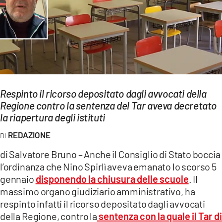
EVENTI
SPORT
Streaming
LAC TV
Respinto il ricorso depositato dagli avvocati della
LAC NETWORK
Regione contro la sentenza del Tar aveva decretato
la riapertura degli istituti
LAC ONAIR
REDAZIONE
LaC
di Salvatore Bruno – Anche il Consiglio di Stato boccia
Network
l’ordinanza che Nino Spirlì aveva emanato lo scorso 5
LACPLAY.IT
gennaio
disponendo la chiusura delle scuole
. Il
massimo organo giudiziario amministrativo, ha
LACTV.IT
respinto infatti il ricorso depositato dagli avvocati
della Regione, contro la
sentenza con la quale il Tar di
LACONAIR.IT