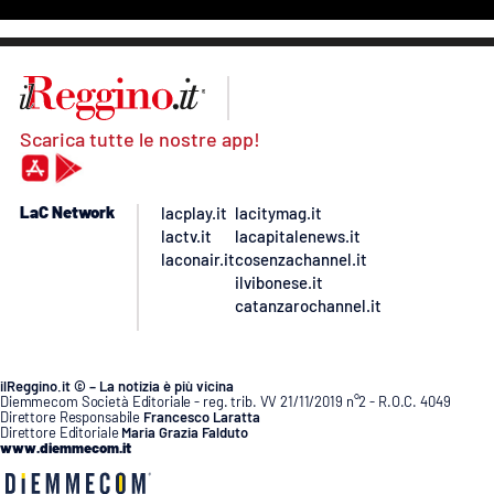
Scarica tutte le nostre app!
LaC Network
lacplay.it
lacitymag.it
lactv.it
lacapitalenews.it
laconair.it
cosenzachannel.it
ilvibonese.it
catanzarochannel.it
ilReggino.it © – La notizia è più vicina
Diemmecom Società Editoriale - reg. trib. VV 21/11/2019 n°2 - R.O.C. 4049
Direttore Responsabile
Francesco Laratta
Direttore Editoriale
Maria Grazia Falduto
www.diemmecom.it