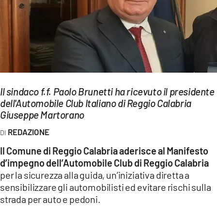
EVENTI
SPORT
Streaming
LAC TV
Il sindaco f.f. Paolo Brunetti ha ricevuto il presidente
LAC NETWORK
dell'Automobile Club Italiano di Reggio Calabria
Giuseppe Martorano
LAC ONAIR
REDAZIONE
LaC
Il Comune di Reggio Calabria aderisce al Manifesto
Network
d’impegno dell’Automobile Club di Reggio Calabria
LACPLAY.IT
per la sicurezza alla guida, un’iniziativa diretta a
sensibilizzare gli automobilisti ed evitare rischi sulla
LACTV.IT
strada per auto e pedoni.
LACONAIR.IT