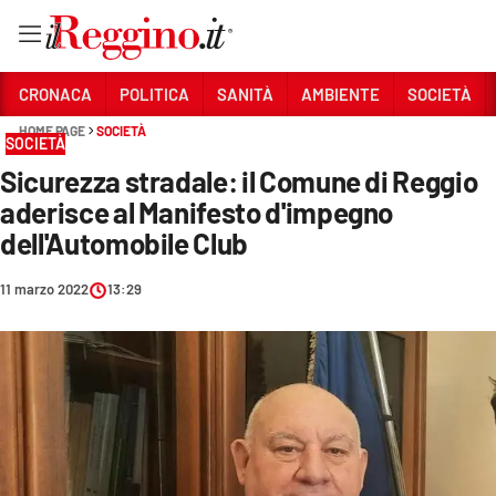
Vai
CRONACA
POLITICA
SANITÀ
AMBIENTE
SOCIETÀ
HOME PAGE
SOCIETÀ
SOCIETÀ
Sezioni
Sicurezza stradale: il Comune di Reggio
CRONACA
aderisce al Manifesto d'impegno
POLITICA
dell'Automobile Club
SANITÀ
11 marzo 2022
13:29
AMBIENTE
SOCIETÀ
CULTURA
ECONOMIA E LAVORO