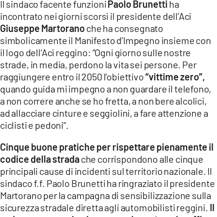
Il sindaco facente funzioni
Paolo Brunetti
ha
incontrato nei giorni scorsi il presidente dell’Aci
LACITYMAG.IT
Giuseppe Martorano
che ha consegnato
ILREGGINO.IT
simbolicamente il Manifesto d’Impegno insieme con
il logo dell’Aci reggino: “Ogni giorno sulle nostre
COSENZACHANNEL.IT
strade, in media, perdono la vita sei persone. Per
raggiungere entro il 2050 l’obiettivo
“vittime zero”,
ILVIBONESE.IT
quando guida mi impegno a non guardare il telefono,
a non correre anche se ho fretta, a non bere alcolici,
CATANZAROCHANNEL.IT
ad allacciare cinture e seggiolini, a fare attenzione a
LACAPITALENEWS.IT
ciclisti e pedoni”.
Cinque buone pratiche per rispettare pienamente il
App
codice della strada
che corrispondono alle cinque
ANDROID
principali cause di incidenti sul territorio nazionale. Il
sindaco f.f. Paolo Brunetti ha ringraziato il presidente
APPLE
Martorano per la campagna di sensibilizzazione sulla
sicurezza stradale diretta agli automobilisti reggini.
Il