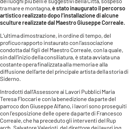
dei luoghi più belli e suggestivi della Città, sospeso
tra mare e montagna,
è stato inaugurato il percorso
artistico realizzato dopo l’installazione di alcune
sculture realizzate dal Maestro Giuseppe Correale.
L’ultima dimostrazione, in ordine di tempo, del
proficuo rapporto instaurato con l’associazione
condotta dal figli del Maestro Correale, con la quale,
sin dall’inizio della consiliatura, è stata avviata una
costante opera finalizzata alla memoria e alla
diffusione dell’arte del principale artista della storia di
Siderno.
Introdotti dall’Assessore ai Lavori Pubblici Maria
Teresa Floccari e con la benedizione da parte del
parroco don Giuseppe Alfano, i lavori sono proseguiti
con l’esposizione delle opere da parte di Francesco
Correale, che ha preceduto gli interventi del Rup
arch. Salvatore Valerioti, del direttore dei lavori ing.