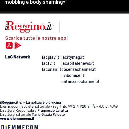
Scarica tutte le nostre app!
LaC Network
lacplay.it
lacitymag.it
lactv.it
lacapitalenews.it
laconair.it
cosenzachannel.it
ilvibonese.it
catanzarochannel.it
ilReggino.it © – La notizia è più vicina
Diemmecom Società Editoriale - reg. trib. VV 21/11/2019 n°2 - R.O.C. 4049
Direttore Responsabile
Francesco Laratta
Direttore Editoriale
Maria Grazia Falduto
www.diemmecom.it