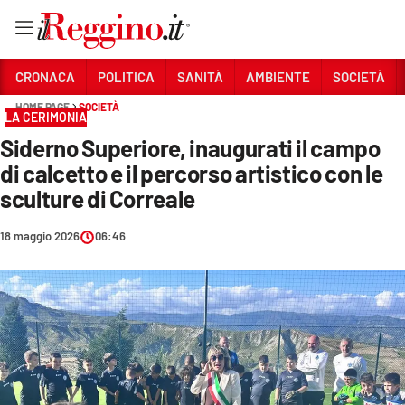
Vai
CRONACA
POLITICA
SANITÀ
AMBIENTE
SOCIETÀ
HOME PAGE
SOCIETÀ
LA CERIMONIA
Sezioni
Siderno Superiore, inaugurati il campo
CRONACA
di calcetto e il percorso artistico con le
POLITICA
sculture di Correale
SANITÀ
18 maggio 2026
06:46
AMBIENTE
SOCIETÀ
CULTURA
ECONOMIA E LAVORO