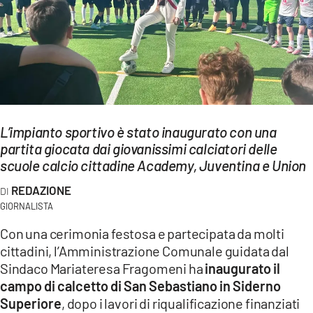
EVENTI
SPORT
Streaming
LAC TV
L’impianto sportivo è stato inaugurato con una
LAC NETWORK
partita giocata dai giovanissimi calciatori delle
scuole calcio cittadine Academy, Juventina e Union
LAC ONAIR
REDAZIONE
GIORNALISTA
LaC
Network
Con una cerimonia festosa e partecipata da molti
LACPLAY.IT
cittadini, l’Amministrazione Comunale guidata dal
Sindaco Mariateresa Fragomeni ha
inaugurato il
LACTV.IT
campo di calcetto di San Sebastiano in Siderno
Superiore
, dopo i lavori di riqualificazione finanziati
LACONAIR.IT