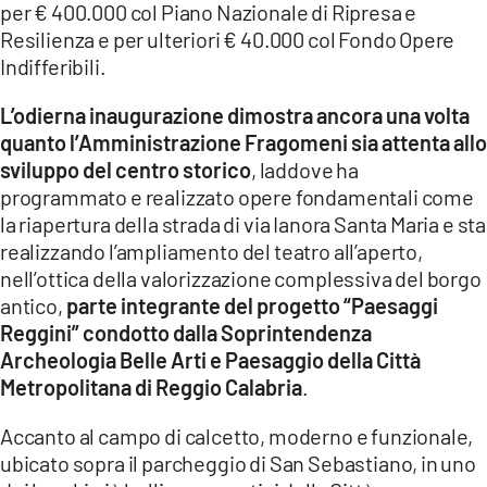
per € 400.000 col Piano Nazionale di Ripresa e
Resilienza e per ulteriori € 40.000 col Fondo Opere
LACITYMAG.IT
Indifferibili.
ILREGGINO.IT
L’odierna inaugurazione dimostra ancora una volta
COSENZACHANNEL.IT
quanto l’Amministrazione Fragomeni sia attenta allo
sviluppo del centro storico
, laddove ha
ILVIBONESE.IT
programmato e realizzato opere fondamentali come
la riapertura della strada di via Ianora Santa Maria e sta
CATANZAROCHANNEL.IT
realizzando l’ampliamento del teatro all’aperto,
LACAPITALENEWS.IT
nell’ottica della valorizzazione complessiva del borgo
antico,
parte integrante del progetto “Paesaggi
Reggini” condotto dalla Soprintendenza
App
Archeologia Belle Arti e Paesaggio della Città
ANDROID
Metropolitana di Reggio Calabria
.
APPLE
Accanto al campo di calcetto, moderno e funzionale,
ubicato sopra il parcheggio di San Sebastiano, in uno