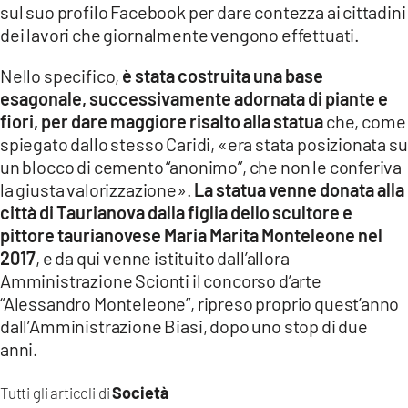
sul suo profilo Facebook per dare contezza ai cittadini
LACITYMAG.IT
dei lavori che giornalmente vengono effettuati.
ILREGGINO.IT
Nello specifico,
è stata costruita una base
esagonale, successivamente adornata di piante e
COSENZACHANNEL.IT
fiori, per dare maggiore risalto alla statua
che, come
spiegato dallo stesso Caridi, «era stata posizionata su
ILVIBONESE.IT
un blocco di cemento “anonimo”, che non le conferiva
la giusta valorizzazione».
La statua venne donata alla
CATANZAROCHANNEL.IT
città di Taurianova dalla figlia dello scultore e
LACAPITALENEWS.IT
pittore taurianovese Maria Marita Monteleone nel
2017
, e da qui venne istituito dall’allora
Amministrazione Scionti il concorso d’arte
App
“Alessandro Monteleone”, ripreso proprio quest’anno
ANDROID
dall’Amministrazione Biasi, dopo uno stop di due
anni.
APPLE
Società
Tutti gli articoli di