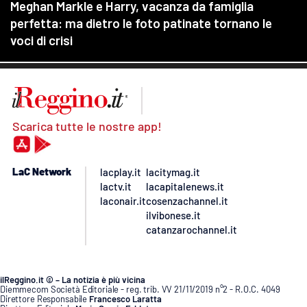
Scarica tutte le nostre app!
LaC Network
lacplay.it
lacitymag.it
lactv.it
lacapitalenews.it
laconair.it
cosenzachannel.it
ilvibonese.it
catanzarochannel.it
ilReggino.it © – La notizia è più vicina
Diemmecom Società Editoriale - reg. trib. VV 21/11/2019 n°2 - R.O.C. 4049
Direttore Responsabile
Francesco Laratta