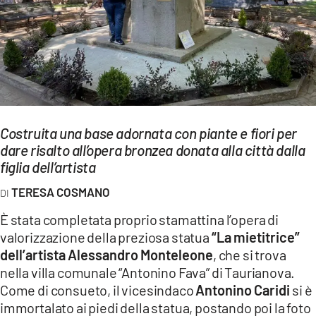
EVENTI
SPORT
Streaming
LAC TV
Costruita una base adornata con piante e fiori per
LAC NETWORK
dare risalto all’opera bronzea donata alla città dalla
figlia dell’artista
LAC ONAIR
TERESA COSMANO
LaC
È stata completata proprio stamattina l’opera di
Network
valorizzazione della preziosa statua
“La mietitrice”
LACPLAY.IT
dell’artista Alessandro Monteleone
, che si trova
nella villa comunale “Antonino Fava” di Taurianova.
LACTV.IT
Come di consueto, il vicesindaco
Antonino Caridi
si è
immortalato ai piedi della statua, postando poi la foto
LACONAIR.IT