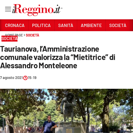
Vai
CRONACA
POLITICA
SANITÀ
AMBIENTE
SOCIETÀ
HOME PAGE
SOCIETÀ
SOCIETÀ
Sezioni
Taurianova, l’Amministrazione
CRONACA
comunale valorizza la “Mietitrice” di
POLITICA
Alessandro Monteleone
SANITÀ
7 agosto 2021
15:19
AMBIENTE
SOCIETÀ
CULTURA
ECONOMIA E LAVORO