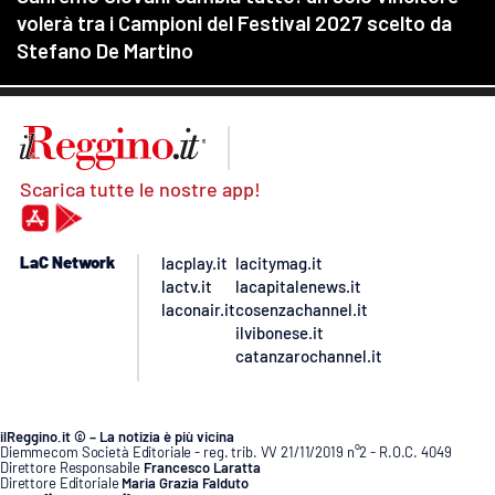
Scarica tutte le nostre app!
LaC Network
lacplay.it
lacitymag.it
lactv.it
lacapitalenews.it
laconair.it
cosenzachannel.it
ilvibonese.it
catanzarochannel.it
ilReggino.it © – La notizia è più vicina
Diemmecom Società Editoriale - reg. trib. VV 21/11/2019 n°2 - R.O.C. 4049
Direttore Responsabile
Francesco Laratta
Direttore Editoriale
Maria Grazia Falduto