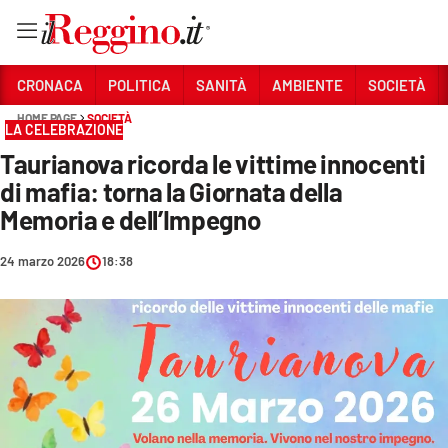
Vai
CRONACA
POLITICA
SANITÀ
AMBIENTE
SOCIETÀ
HOME PAGE
SOCIETÀ
LA CELEBRAZIONE
Sezioni
Taurianova ricorda le vittime innocenti
CRONACA
di mafia: torna la Giornata della
POLITICA
Memoria e dell’Impegno
SANITÀ
24 marzo 2026
18:38
AMBIENTE
SOCIETÀ
CULTURA
ECONOMIA E LAVORO