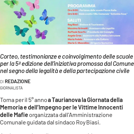
EVENTI
SPORT
Streaming
LAC TV
Corteo, testimonianze e coinvolgimento delle scuole
LAC NETWORK
per la 5ª edizione dell’iniziativa promossa dal Comune
nel segno della legalità e della partecipazione civile
LAC ONAIR
REDAZIONE
GIORNALISTA
LaC
Network
Torna per il 5° anno
a Taurianova la Giornata della
LACPLAY.IT
Memoria e dell’Impegno per le Vittime Innocenti
delle Mafie
organizzata dall’Amministrazione
LACTV.IT
Comunale guidata dal sindaco Roy Biasi.
LACONAIR.IT