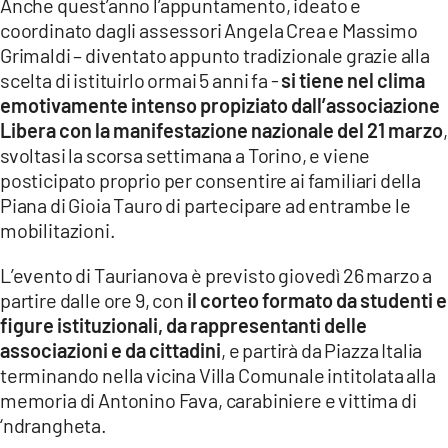
Anche quest’anno l’appuntamento, ideato e
coordinato dagli assessori Angela Crea e Massimo
LACITYMAG.IT
Grimaldi – diventato appunto tradizionale grazie alla
ILREGGINO.IT
scelta di istituirlo ormai 5 anni fa -
si tiene nel clima
emotivamente intenso propiziato dall’associazione
COSENZACHANNEL.IT
Libera con la manifestazione nazionale del 21 marzo
,
svoltasi la scorsa settimana a Torino, e viene
ILVIBONESE.IT
posticipato proprio per consentire ai familiari della
Piana di Gioia Tauro di partecipare ad entrambe le
CATANZAROCHANNEL.IT
mobilitazioni.
LACAPITALENEWS.IT
L’evento di Taurianova è previsto giovedì 26 marzo a
partire dalle ore 9, con
il corteo formato da studenti e
App
figure istituzionali, da rappresentanti delle
ANDROID
associazioni e da cittadini
, e partirà da Piazza Italia
terminando nella vicina Villa Comunale intitolata alla
APPLE
memoria di Antonino Fava, carabiniere e vittima di
‘ndrangheta.