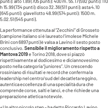
punti); alto 1.89 (705 punti); 400 m. 55.17 (592 punti); 110
h 15.99 (734 punti); disco 32.36 (511 punti); asta 4.10
(645 punti); giavellotto 48.99 (574 punti); 1500 m.
5.02.51 (545 punti).
La performance ottenuta al “Zecchini” di Grosseto
(campione italiano si è laureato l’imolese Michele
Brini con 6897 punti) è valsa a Lavino il sesto posto
conclusivo.
Sensibile il miglioramento rispetto a
Mantova 2019
e Torino 2018, dove si piazzò
rispettivamente al dodicesimo e diciannovesimo
posto nella categoria “juniores”. Un crescendo
rossiniano di risultati e record che conferma la
leadership nel centro/sud del decatleta reggino,
autentica eccellenza di una specialità dura che
comprende corse, salti e lanci, e che richiede una
preparazione atletica notevole.
«Un altro piccolo step – ha detto Riccardo Lavino