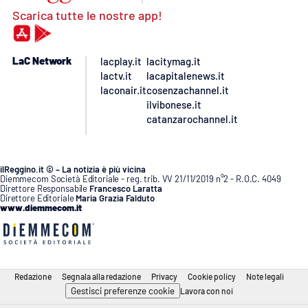
Scarica tutte le nostre app!
LaC Network
lacplay.it
lacitymag.it
lactv.it
lacapitalenews.it
laconair.it
cosenzachannel.it
ilvibonese.it
catanzarochannel.it
ilReggino.it © – La notizia è più vicina
Diemmecom Società Editoriale - reg. trib. VV 21/11/2019 n°2 - R.O.C. 4049
Direttore Responsabile
Francesco Laratta
Direttore Editoriale
Maria Grazia Falduto
www.diemmecom.it
Redazione
Segnala alla redazione
Privacy
Cookie policy
Note legali
Gestisci preferenze cookie
Lavora con noi