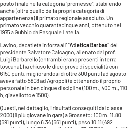
posto finale nella categoria “promesse”, stabilendo
anche (oltre quello della propria categoria di
LACITYMAG.IT
appartenenza) il primato regionale assoluto. Un
ILREGGINO.IT
primato vecchio quarantacinque anni, ottenuto nel
1975 a Gubbio da Pasquale Latella.
COSENZACHANNEL.IT
Lavino, decatleta in forza all’
“Atletica Barbas”
del
ILVIBONESE.IT
presidente Salvatore Calcagno, allenato dal prof.
Luigi Barbarello (entrambi erano presenti in terra
CATANZAROCHANNEL.IT
toscana), ha chiuso le dieci prove di specialità con
LACAPITALENEWS.IT
6150 punti, migliorandosi di oltre 300 punti (ad agosto
aveva fatto 5808 ad Agropoli) e ottenendo il proprio
personale in ben cinque discipline (100 m., 400 m., 110
App
h, giavellotto e 1500).
ANDROID
Questi, nel dettaglio, i risultati conseguiti dal classe
APPLE
2000 (il più giovane in gara) a Grosseto: 100 m. 11.80
(691 punti); lungo 6.34 (661 punti); peso 10.11 (492