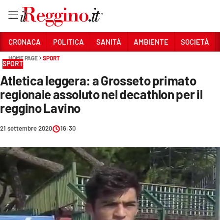
Vai
CRONACA
POLITICA
SANITÀ
AMBIENTE
SOCIETÀ
HOME PAGE
SPORT
SPORT
Sezioni
Atletica leggera: a Grosseto primato
CRONACA
regionale assoluto nel decathlon per il
POLITICA
reggino Lavino
SANITÀ
21 settembre 2020
16:30
AMBIENTE
SOCIETÀ
CULTURA
ECONOMIA E LAVORO