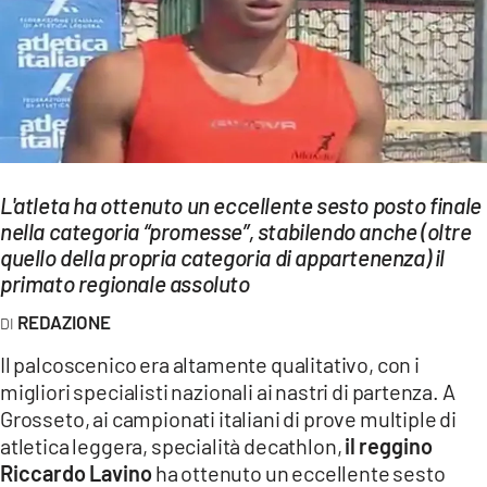
EVENTI
SPORT
Streaming
LAC TV
L'atleta ha ottenuto un eccellente sesto posto finale
LAC NETWORK
nella categoria “promesse”, stabilendo anche (oltre
quello della propria categoria di appartenenza) il
LAC ONAIR
primato regionale assoluto
REDAZIONE
LaC
Network
Il palcoscenico era altamente qualitativo, con i
LACPLAY.IT
migliori specialisti nazionali ai nastri di partenza. A
Grosseto, ai campionati italiani di prove multiple di
LACTV.IT
atletica leggera, specialità decathlon,
il reggino
Riccardo Lavino
ha ottenuto un eccellente sesto
LACONAIR.IT