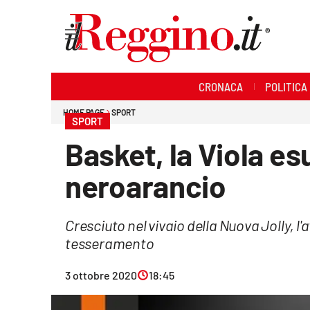
Sezioni
CRONACA
POLITICA
Cronaca
HOME PAGE
SPORT
SPORT
Politica
Basket, la Viola es
Sanità
neroarancio
Ambiente
Cresciuto nel vivaio della Nuova Jolly, l'
Società
tesseramento
Cultura
3 ottobre 2020
18:45
Economia e lavoro