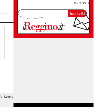
iscriviti
Iscriviti
lacplay.it
lacitymag.it
lactv.it
lacapitalenews.it
laconair.it
cosenzachannel.it
ilvibonese.it
catanzarochannel.it
ie
Lavora con noi