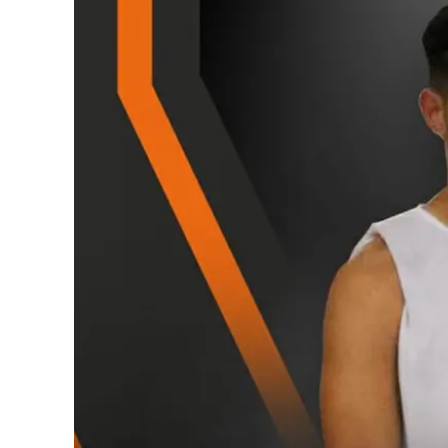
Eventi
Sport
Streaming
LaC TV
Lac Network
LaC OnAir
LaC
Network
lacplay.it
lactv.it