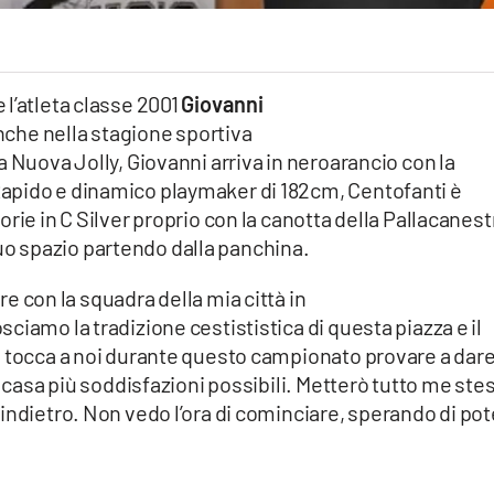
l’atleta classe 2001
Giovanni
nche nella stagione sportiva
a Nuova Jolly, Giovanni arriva in neroarancio con la
apido e dinamico playmaker di 182cm, Centofanti è
rie in C Silver proprio con la canotta della Pallacanest
l suo spazio partendo dalla panchina.
re con la squadra della mia città in
ciamo la tradizione cestististica di questa piazza e il
o tocca a noi durante questo campionato provare a dare
a casa più soddisfazioni possibili. Metterò tutto me ste
indietro. Non vedo l’ora di cominciare, sperando di pot