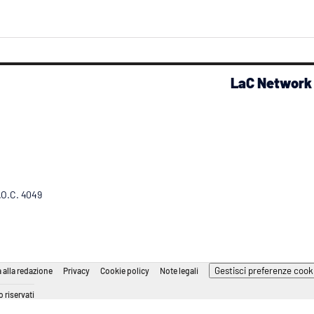
LaC Network
R.O.C. 4049
Gestisci preferenze cook
 alla redazione
Privacy
Cookie policy
Note legali
 riservati