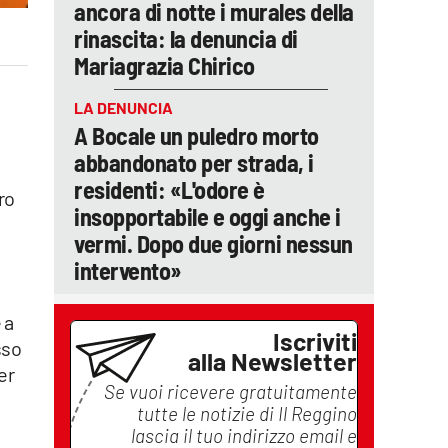
ancora di notte i murales della
rinascita: la denuncia di
Mariagrazia Chirico
LA DENUNCIA
A Bocale un puledro morto
abbandonato per strada, i
residenti: «L'odore è
ro
insopportabile e oggi anche i
vermi. Dopo due giorni nessun
intervento»
 a
Iscriviti
sso
alla Newsletter
er
Se vuoi ricevere gratuitamente
tutte le notizie di
Il Reggino
lascia il tuo indirizzo email e