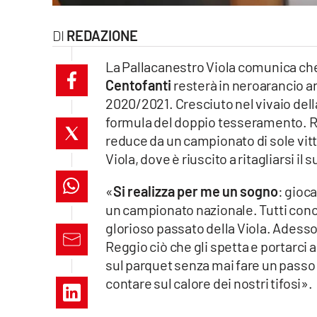
laconair.it
REDAZIONE
lacitymag.it
La Pallacanestro Viola comunica che 
Centofanti
resterà in neroarancio a
ilreggino.it
2020/2021. Cresciuto nel vivaio dell
cosenzachannel.it
formula del doppio tesseramento. R
reduce da un campionato di sole vitto
ilvibonese.it
Viola, dove è riuscito a ritagliarsi i
catanzarochannel.it
«
Si realizza per me un sogno
: gioca
un campionato nazionale. Tutti conos
lacapitalenews.it
glorioso passato della Viola. Adess
Reggio ciò che gli spetta e portarci 
sul parquet senza mai fare un passo 
App
contare sul calore dei nostri tifosi».
Android