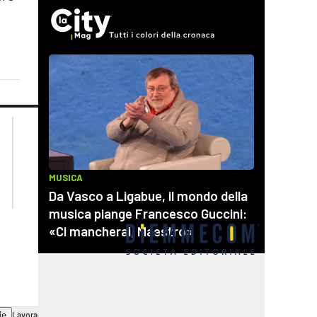
lacplay.it
lacitymag.it
lactv.it
lacapitalenews.it
laconair.it
cosenzachannel.it
ilvibonese.it
catanzarochannel.it
ie
Lavora con noi