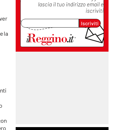
lascia il tuo indirizzo email e
iscriviti
ver
Iscriviti
e la
nti
o
con
ero