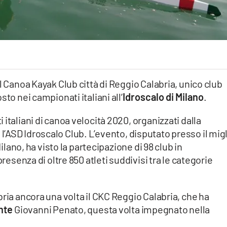
l Canoa Kayak Club città di Reggio Calabria, unico club
to nei campionati italiani all’
Idroscalo di Milano
.
italiani di canoa velocità 2020, organizzati dalla
 l’ASD Idroscalo Club. L’evento, disputato presso il migl
Milano, ha visto la partecipazione di 98 club in
presenza di oltre 850 atleti suddivisi tra le categorie
bria ancora una volta il CKC Reggio Calabria, che ha
ente
Giovanni Penato, questa volta impegnato nella