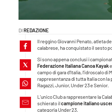
laconair.it
lacitymag.it
REDAZIONE
ilreggino.it
Il reggino Giovanni Penato, atleta de
cosenzachannel.it
calabrese, ha conquistato il sesto pos
ilvibonese.it
Si sono appena conclusi i campionati 
Federazione Italiana Canoa Kayak
e
catanzarochannel.it
campo di gara d’Italia, l’idroscalo di 
rappresentanza di tutta Italia con la 
lacapitalenews.it
Ragazzi, Junior, Under 23 e Senior.
App
L’unico Club a rappresentare la Cala
schierato il
campione italiano usc
Android
categoria Under 23.