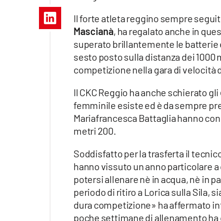
Apple
Il forte atleta reggino sempre segui
Mascianà
, ha regalato anche in qu
superato brillantemente le batterie 
sesto posto sulla distanza dei 1000 m
Vai
competizione nella gara di velocità d
Il CKC Reggio ha anche schierato gli
femminile esiste ed è da sempre pres
Mariafrancesca Battaglia hanno conq
metri 200.
Soddisfatto per la trasferta il tecni
hanno vissuto un anno particolare a 
potersi allenare nè in acqua, nè in pa
periodo di ritiro a Lorica sulla Sila,
dura competizione» ha affermato in
poche settimane di allenamento ha d