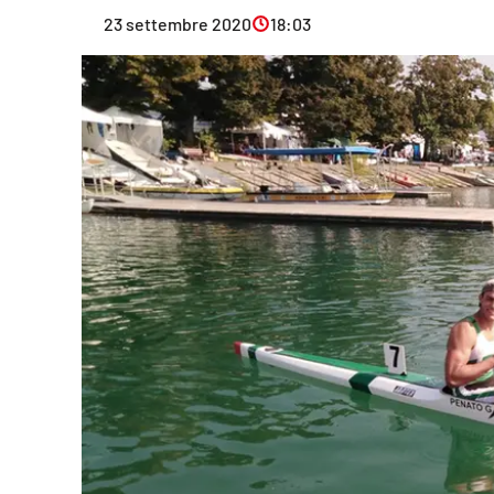
Eventi
23 settembre 2020
18:03
Sport
Streaming
LaC TV
Lac Network
LaC OnAir
LaC
Network
lacplay.it
lactv.it