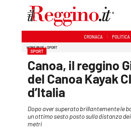
Sezioni
CRONACA
POLITICA
Cronaca
HOME PAGE
SPORT
SPORT
Politica
Canoa, il reggino 
Sanità
del Canoa Kayak Clu
Ambiente
d’Italia
Società
Dopo aver superato brillantemente le bat
Cultura
un ottimo sesto posto sulla distanza dei
metri
Economia e lavoro