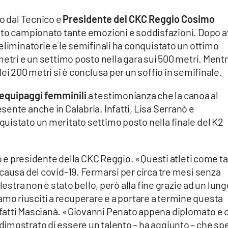
to dal Tecnico e
Presidente del CKC Reggio Cosimo
esto campionato tante emozioni e soddisfazioni. Dopo a
eliminatorie e le semifinali ha conquistato un ottimo
etri e un settimo posto nella gara sui 500 metri. Mentr
ei 200 metri si è conclusa per un soffio in semifinale.
equipaggi femminili
a testimonianza che la canoa al
ente anche in Calabria. Infatti, Lisa Serranò e
uistato un meritato settimo posto nella finale del K2
co e presidente della CKC Reggio. «Questi atleti come ta
causa del covid-19. Fermarsi per circa tre mesi senza
lestra non è stato bello, però alla fine grazie ad un lung
 siamo riusciti a recuperare e a portare a termine questa
fatti Mascianà. «Giovanni Penato appena diplomato e 
imostrato di essere un talento – ha aggiunto – che sp