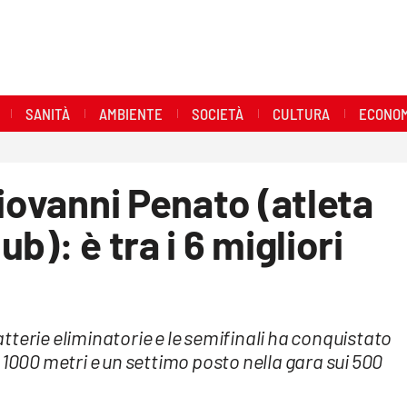
SANITÀ
AMBIENTE
SOCIETÀ
CULTURA
ECONOM
Giovanni Penato (atleta
b): è tra i 6 migliori
terie eliminatorie e le semifinali ha conquistato
 1000 metri e un settimo posto nella gara sui 500