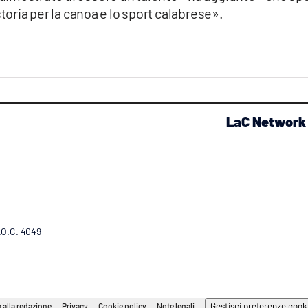
storia per la canoa e lo sport calabrese».
LaC Network
R.O.C. 4049
Gestisci preferenze cook
 alla redazione
Privacy
Cookie policy
Note legali