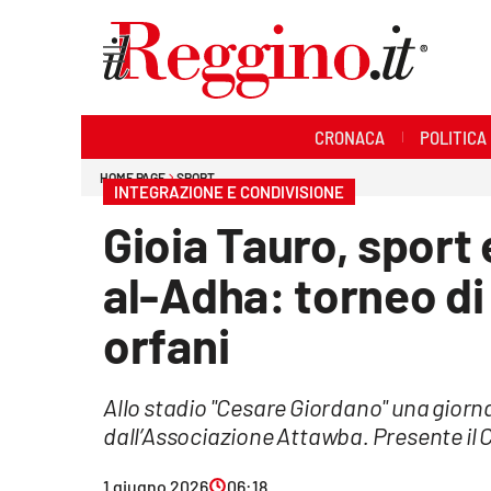
Sezioni
CRONACA
POLITICA
Cronaca
HOME PAGE
SPORT
INTEGRAZIONE E CONDIVISIONE
Politica
Gioia Tauro, sport e
Sanità
al-Adha: torneo di
Ambiente
orfani
Società
Allo stadio "Cesare Giordano" una giorn
Cultura
dall’Associazione Attawba. Presente il
Economia e lavoro
1 giugno 2026
06:18