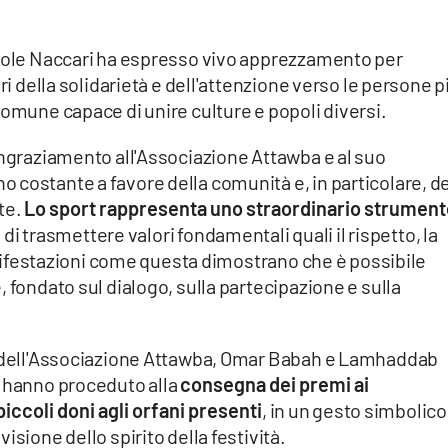
nsole Naccari ha espresso vivo apprezzamento per
ri della solidarietà e dell'attenzione verso le persone p
comune capace di unire culture e popoli diversi.
ingraziamento all'Associazione Attawba e al suo
costante a favore della comunità e, in particolare, de
te.
Lo sport rappresenta uno straordinario strumen
 di trasmettere valori fondamentali quali il rispetto, la
Manifestazioni come questa dimostrano che è possibile
 fondato sul dialogo, sulla partecipazione e sulla
te dell'Associazione Attawba, Omar Babah e Lamhaddab
, hanno proceduto alla
consegna dei premi ai
piccoli doni agli orfani presenti
, in un gesto simbolico
isione dello spirito della festività.