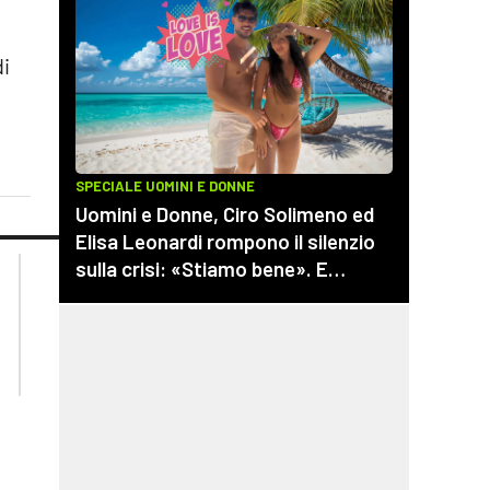
di
lacplay.it
lacitymag.it
lactv.it
lacapitalenews.it
laconair.it
cosenzachannel.it
ilvibonese.it
catanzarochannel.it