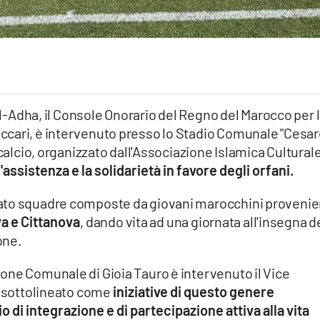
 al-Adha, il Console Onorario del Regno del Marocco per 
ccari, è intervenuto presso lo Stadio Comunale "Cesa
 calcio, organizzato dall'Associazione Islamica Cultural
 l'assistenza e la solidarietà in favore degli orfani.
ato squadre composte da giovani marocchini provenie
va e Cittanova
, dando vita ad una giornata all'insegna d
one.
one Comunale di Gioia Tauro è intervenuto il Vice
a sottolineato come
iniziative di questo genere
i integrazione e di partecipazione attiva alla vita