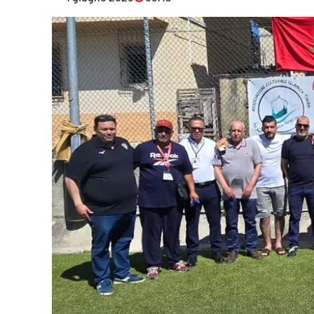
Eventi
Sport
Streaming
LaC TV
Lac Network
LaC OnAir
LaC
Network
lacplay.it
lactv.it