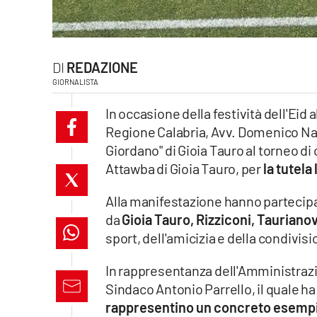
laconair.it
lacitymag.it
REDAZIONE
GIORNALISTA
ilreggino.it
In occasione della festività dell'Eid
cosenzachannel.it
Regione Calabria, Avv. Domenico Na
Giordano" di Gioia Tauro al torneo di
ilvibonese.it
Attawba di Gioia Tauro, per
la tutela
catanzarochannel.it
Alla manifestazione hanno partecip
da
Gioia Tauro, Rizziconi, Tauriano
lacapitalenews.it
sport, dell'amicizia e della condivisi
App
In rappresentanza dell'Amministrazi
Sindaco Antonio Parrello, il quale h
Android
rappresentino un concreto esempio d