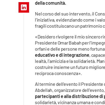
della comunità.
Apple
Nel corso del suo intervento, il Co
l'iniziativa, evidenziando come i valo
fragili costituiscano un patrimonio 
Vai
«Desidero rivolgere il mio sincero r
Presidente Omar Babah per l'impegno 
orfani e delle persone meno fortuna
educativo e di integrazione
, capace
lealtà, l'amicizia e la solidarietà. 
costruire insieme un futuro migliore,
reciproca conoscenza».
Al termine dell'evento il Presiden
Abdellah, organizzatore dell'evento
partecipanti e alla distribuzione di 
solidarietà, vicinanza umana e condiv