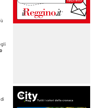
iù
gli
to
 di