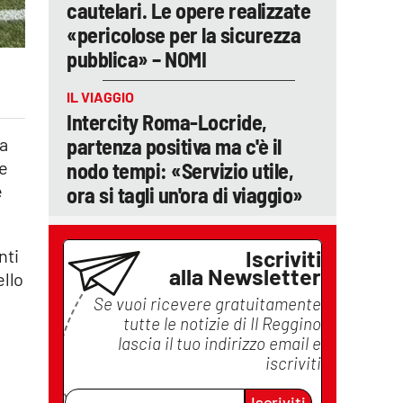
cautelari. Le opere realizzate
«pericolose per la sicurezza
pubblica» – NOMI
IL VIAGGIO
Intercity Roma-Locride,
partenza positiva ma c'è il
la
re
nodo tempi: «Servizio utile,
e
ora si tagli un'ora di viaggio»
Iscriviti
nti
alla Newsletter
ello
Se vuoi ricevere gratuitamente
tutte le notizie di
Il Reggino
lascia il tuo indirizzo email e
iscriviti
Iscriviti