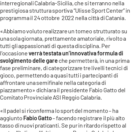
interregionali Calabria-Sicilia, che si terranno nella
prestigiosa struttura sportiva “Ulisse Sport Center” in
LACITYMAG.IT
programma il 24 ottobre 2022 nella città di Catania.
ILREGGINO.IT
«Abbiamo voluto realizzare un torneo strutturato su
COSENZACHANNEL.IT
una sola giornata, prettamente amatoriale, rivolto a
tutti gli appassionati di questa disciplina. Per
ILVIBONESE.IT
l’occasione
verrà testata un’innovativa formula di
svolgimento delle gare
che permetterà, in una prima
CATANZAROCHANNEL.IT
fase preliminare, di categorizzare tre livelli tecnici di
LACAPITALENEWS.IT
gioco, permettendo a quasi tutti i partecipanti di
affrontare una semifinale nella categoria di
piazzamento» dichiara il presidente Fabio Gatto del
App
Comitato Provinciale ASI Reggio Calabria.
ANDROID
«Il padel si riconferma lo sport del momento – ha
APPLE
aggiunto
Fabio Gatto
– facendo registrare il più alto
tasso di nuovi praticanti. Se pur in ritardo rispetto al