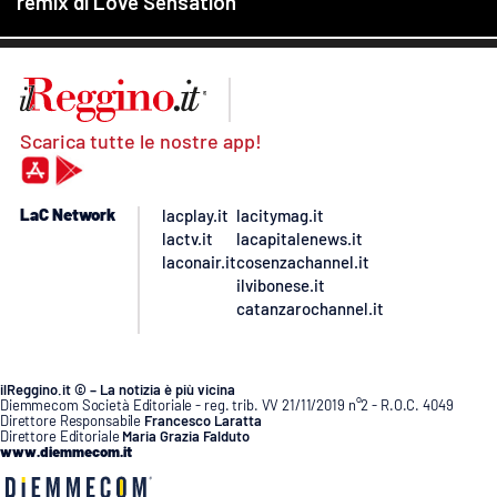
Scarica tutte le nostre app!
LaC Network
lacplay.it
lacitymag.it
lactv.it
lacapitalenews.it
laconair.it
cosenzachannel.it
ilvibonese.it
catanzarochannel.it
ilReggino.it © – La notizia è più vicina
Diemmecom Società Editoriale - reg. trib. VV 21/11/2019 n°2 - R.O.C. 4049
Direttore Responsabile
Francesco Laratta
Direttore Editoriale
Maria Grazia Falduto
www.diemmecom.it