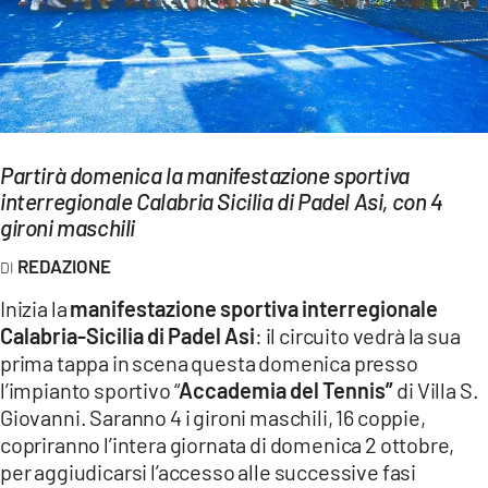
EVENTI
SPORT
Streaming
Partirà domenica la manifestazione sportiva
LAC TV
interregionale Calabria Sicilia di Padel Asi, con 4
LAC NETWORK
gironi maschili
REDAZIONE
LAC ONAIR
Inizia la
manifestazione sportiva interregionale
LaC
Calabria-Sicilia di Padel Asi
: il circuito vedrà la sua
Network
prima tappa in scena questa domenica presso
LACPLAY.IT
l’impianto sportivo “
Accademia del Tennis”
di Villa S.
Giovanni. Saranno 4 i gironi maschili, 16 coppie,
LACTV.IT
copriranno l’intera giornata di domenica 2 ottobre,
per aggiudicarsi l’accesso alle successive fasi
LACONAIR.IT