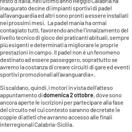
resto d’Italia, nell’ultimo anno Reggio Calabria ha
inaugurato decine di impianti sportivi di padel
all’avanguardia ed altri sono pronti a essere installati
nei prossimi mesi. La padel mania ha ormai
contagiato tutti, favorendo anche l’innalzamento del
livello tecnico di gioco dei praticanti abituali, sempre
più esigenti e determinati a migliorare le proprie
prestazioni in campo. Il padel non è un fenomeno
destinato ad essere passeggero, soprattutto se
avremo la costanza di creare circuiti di gare ed eventi
sportivi promozionali all’avanguardia».
Si scaldano, quindi, i motori in vista dell’atteso
appuntamento di
domenica 2 ottobre
, dove sono
ancora aperte le iscrizioni per partecipare alla fase
del circuito nel cui contesto saranno decretate le
coppie di atleti che avranno accesso alle finali
interregionali Calabria-Sicilia.