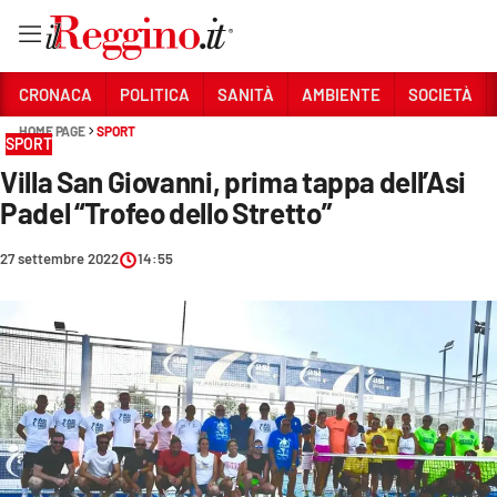
Vai
CRONACA
POLITICA
SANITÀ
AMBIENTE
SOCIETÀ
HOME PAGE
SPORT
SPORT
Sezioni
Villa San Giovanni, prima tappa dell’Asi
CRONACA
Padel “Trofeo dello Stretto”
POLITICA
27 settembre 2022
14:55
SANITÀ
AMBIENTE
SOCIETÀ
CULTURA
ECONOMIA E LAVORO