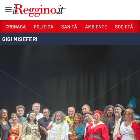
Vai
CRONACA
POLITICA
SANITÀ
AMBIENTE
SOCIETÀ
GIGI MISEFERI
Sezioni
CRONACA
POLITICA
SANITÀ
AMBIENTE
SOCIETÀ
CULTURA
ECONOMIA E LAVORO