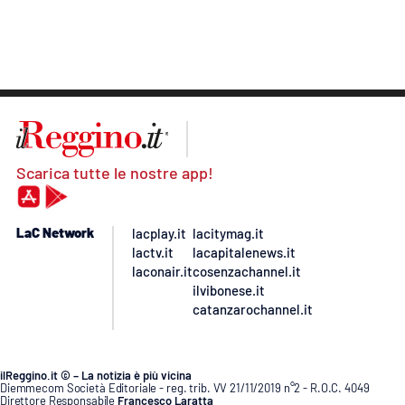
Scarica tutte le nostre app!
LaC Network
lacplay.it
lacitymag.it
lactv.it
lacapitalenews.it
laconair.it
cosenzachannel.it
ilvibonese.it
catanzarochannel.it
ilReggino.it © – La notizia è più vicina
Diemmecom Società Editoriale - reg. trib. VV 21/11/2019 n°2 - R.O.C. 4049
Direttore Responsabile
Francesco Laratta