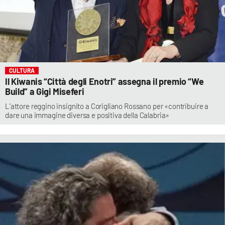
CULTURA
Il Kiwanis “Città degli Enotri” assegna il premio “We
Build” a Gigi Miseferi
L’attore reggino insignito a Corigliano Rossano per «contribuire a
dare una immagine diversa e positiva della Calabria»