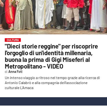
EVENTI
SPORT
Streaming
LAC TV
CULTURA
"Dieci storie reggine" per riscoprire
LAC NETWORK
l'orgoglio di un'identità millenaria,
buona la prima di Gigi Miseferi al
LAC ONAIR
Metropolitano - VIDEO
Anna Foti
LaC
Network
Un intenso viaggio a ritroso nel tempo grazie alla ricerca di
Antonio Calabrò e alla compagnia dell'associazione
LACPLAY.IT
culturale L'Amaca
LACTV.IT
LACONAIR.IT