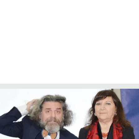
LACITYMAG.IT
ILREGGINO.IT
COSENZACHANNEL.IT
ILVIBONESE.IT
CATANZAROCHANNEL.IT
LACAPITALENEWS.IT
App
ANDROID
APPLE