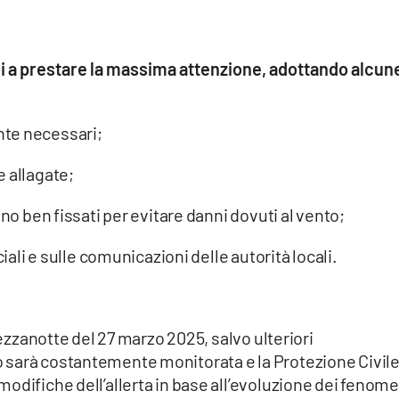
dini a prestare la massima attenzione, adottando alcun
nte necessari;
 allagate;
ano ben fissati per evitare danni dovuti al vento;
ciali e sulle comunicazioni delle autorità locali.
mezzanotte del 27 marzo 2025, salvo ulteriori
 sarà costantemente monitorata e la Protezione Civil
odifiche dell’allerta in base all’evoluzione dei fenome