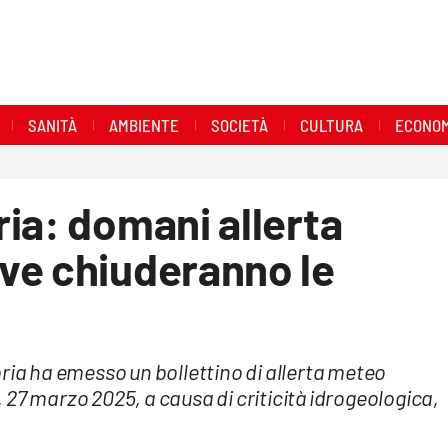
SANITÀ
AMBIENTE
SOCIETÀ
CULTURA
ECONOM
ia: domani allerta
ve chiuderanno le
ria ha emesso un bollettino di allerta meteo
27 marzo 2025, a causa di criticità idrogeologica,