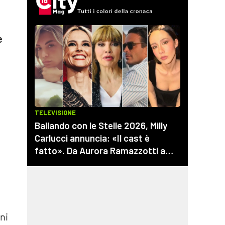
e
e
ni