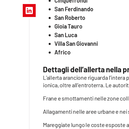
Cinquefrondi
Apple
San Ferdinando
San Roberto
Gioia Tauro
Vai
San Luca
Villa San Giovanni
Africo
Dettagli dell’allerta nella 
L’allerta arancione riguarda l’intera
ionica, oltre all’entroterra. Le autori
Frane e smottamenti nelle zone coll
Allagamenti nelle aree urbane e nei
Mareggiate lungo le coste esposte ai