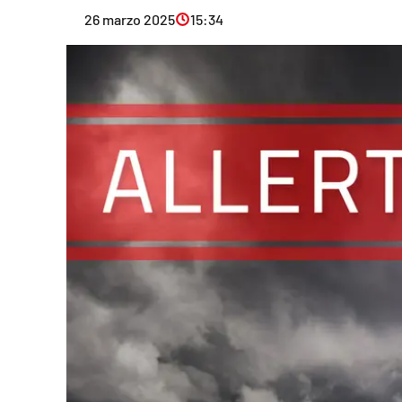
Eventi
26 marzo 2025
15:34
Sport
Streaming
LaC TV
Lac Network
LaC OnAir
LaC
Network
lacplay.it
lactv.it