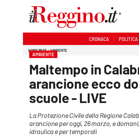
Sezioni
CRONACA
POLITICA
Cronaca
HOME PAGE
AMBIENTE
AMBIENTE
Politica
Maltempo in Calabr
Sanità
arancione ecco do
Ambiente
scuole - LIVE
Società
La Protezione Civile della Regione Calab
Cultura
arancione per oggi, 26 marzo, e domani, 
idraulica e per temporali
Economia e lavoro