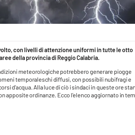
olto, con livelli di attenzione uniformi in tutte le otto
ree della provincia di Reggio Calabria.
 condizioni meteorologiche potrebbero generare piogge
omeni temporaleschi diffusi, con possibili nubifragi e
corsi d’acqua. Alla luce di ciò i sindaci in queste ore st
con apposite ordinanze. Ecco l’elenco aggiornato in te