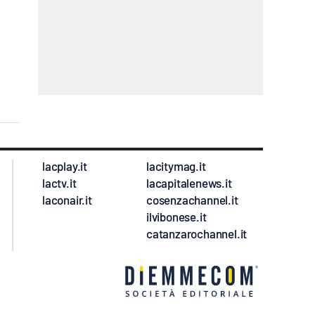
lacplay.it
lacitymag.it
lactv.it
lacapitalenews.it
laconair.it
cosenzachannel.it
ilvibonese.it
catanzarochannel.it