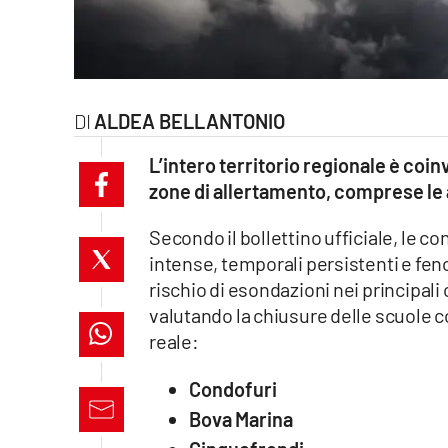
laconair.it
lacitymag.it
ALDEA BELLANTONIO
ilreggino.it
L’intero territorio regionale è coinv
cosenzachannel.it
zone di allertamento, comprese le a
ilvibonese.it
Secondo il bollettino ufficiale, le
intense, temporali persistenti e fen
catanzarochannel.it
rischio di esondazioni nei principali 
valutando la chiusure delle scuole 
lacapitalenews.it
reale:
App
Condofuri
Android
Bova Marina