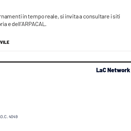
namenti in tempo reale, si invita a consultare i siti
abria e dell’ARPACAL.
IVILE
LaC Network
R.O.C. 4049