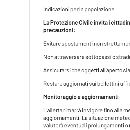
Indicazioni per la popolazione
La Protezione Civile invita i citta
precauzioni:
Evitare spostamenti non strettame
Non attraversare sottopassi o strade
Assicurarsi che oggetti all’aperto si
Restare aggiornati sui bollettini uffi
Monitoraggio e aggiornamenti
L’allerta rimarrà in vigore fino alla 
aggiornamenti. La situazione meteo
valuterà eventuali prolungamenti o m