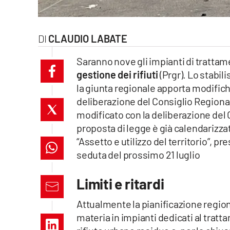
laconair.it
CLAUDIO LABATE
lacitymag.it
Saranno nove gli impianti di trattam
ilreggino.it
gestione dei rifiuti
(Prgr). Lo stabili
la giunta regionale apporta modifich
cosenzachannel.it
deliberazione del Consiglio Regiona
ilvibonese.it
modificato con la deliberazione del 
proposta di legge è già calendarizz
catanzarochannel.it
“Assetto e utilizzo del territorio”, p
seduta del prossimo 21 luglio
lacapitalenews.it
Limiti e ritardi
App
Attualmente la pianificazione regiona
Android
materia in impianti dedicati al tratt