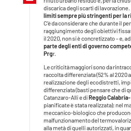
rifiuto urbano residuo e, per la chiu
Apple
discarica degli scarti di lavorazione
limiti sempre più stringenti per la 
C’è da considerare che durante il peri
raggiungimento degli obiettivi fissati
Vai
il 2020, non si è concretizzato – e, ad
parte degli enti di governo compete
Prg
r.
Le criticità maggiori sono da rintra
raccolta differenziata (52% al 2020 a
realizzazione degli ecodistretti, imp
differenziata (basti pensare che di qu
Catanzaro-Alli e di
Reggio Calabria-
pianificate è stata realizzata); nel
meccanico-biologico che producono el
malfunzionamento del termovalorizzat
alla metà di quelli autorizzati, in qu