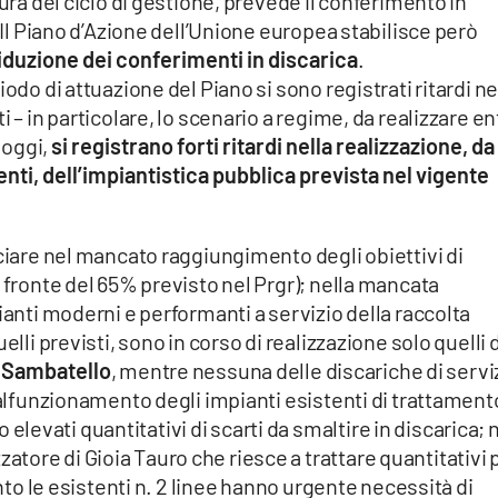
sura del ciclo di gestione, prevede il conferimento in
. Il Piano d’Azione dell’Unione europea stabilisce però
riduzione dei conferimenti in discarica
.
odo di attuazione del Piano si sono registrati ritardi ne
 – in particolare, lo scenario a regime, da realizzare en
 oggi,
si registrano forti ritardi nella realizzazione, da
nti, dell’impiantistica pubblica prevista nel vigente
cciare nel mancato raggiungimento degli obiettivi di
 fronte del 65% previsto nel Prgr); nella mancata
ianti moderni e performanti a servizio della raccolta
elli previsti, sono in corso di realizzazione solo quelli d
 Sambatello
, mentre nessuna delle discariche di servi
 malfunzionamento degli impianti esistenti di trattament
evati quantitativi di scarti da smaltire in discarica; 
ore di Gioia Tauro che riesce a trattare quantitativi p
anto le esistenti n. 2 linee hanno urgente necessità di