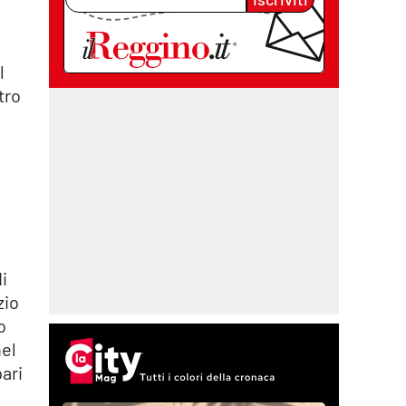
l
tro
i
zio
o
nel
ari