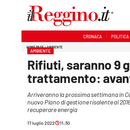
Sezioni
CRONACA
POLITICA
Cronaca
HOME PAGE
AMBIENTE
AMBIENTE
Politica
Rifiuti, saranno 9 g
Sanità
trattamento: avant
Ambiente
Arriveranno la prossima settimana in Co
Società
nuovo Piano di gestione risalente al 2016
Cultura
recuperare energia
Economia e lavoro
17 luglio 2022
11:30