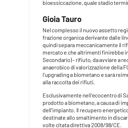
bioessiccazione, quale stadio termin
Gioia Tauro
Nel complesso il nuovo assetto reg
frazione organica derivante dalle lin
quindi separa meccanicamente il rif
mercato e che altrimenti finirebbe i
Secondario) – rifiuto, da avviare a r
anaerobico di valorizzazione della F
l’upgrading a biometano e sarà reimme
alla raccolta dei rifiuti.
Esclusivamente nell’ecocentro di Sa
prodotto a biometano, a causa di imp
dell’impianto. Il recupero energetico 
destinate allo smaltimento in discaric
volte citata direttiva 2008/98/CE.