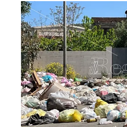
Eventi
Sport
Streaming
LaC TV
Lac Network
LaC OnAir
LaC
Network
lacplay.it
lactv.it