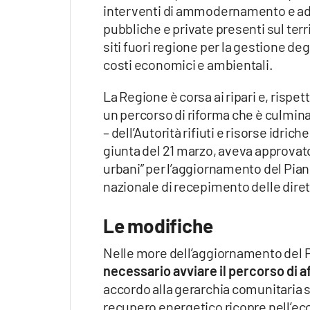
interventi di ammodernamento e ad
pubbliche e private presenti sul ter
siti fuori regione per la gestione d
costi economici e ambientali.
La Regione è corsa ai ripari e, rispe
un percorso di riforma che è culminat
– dell’Autorità rifiuti e risorse idri
giunta del 21 marzo, aveva approvato 
urbani” per l’aggiornamento del Piano 
nazionale di recepimento delle diret
Le modifiche
Nelle more dell’aggiornamento del Pi
necessario avviare il percorso di 
accordo alla gerarchia comunitaria su
recupero energetico ricopre nell’e