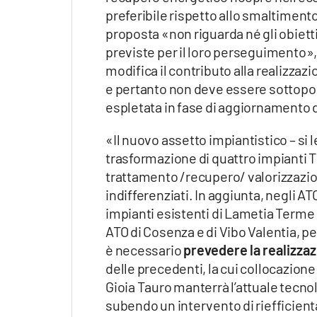
preferibile rispetto allo smaltimento 
proposta «non riguarda né gli obietti
previste per il loro perseguimento»
modifica il contributo alla realizzazi
e pertanto non deve essere sottopost
espletata in fase di aggiornamento d
«Il nuovo assetto impiantistico – si 
trasformazione di quattro impianti TM
trattamento /recupero/ valorizzazione
indifferenziati. In aggiunta, negli AT
impianti esistenti di Lametia Terme 
ATO di Cosenza e di Vibo Valentia, 
è necessario
prevedere la realizza
delle precedenti, la cui collocazione
Gioia Tauro manterrà l’attuale tecn
subendo un intervento di riefficienta