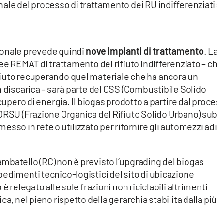
ale del processo di trattamento dei RU indifferenziati
ionale prevede quindi
nove impianti di trattamento
. L
ee REMAT di trattamento del rifiuto indifferenziato – c
iuto recuperando quel materiale che ha ancora un
n discarica – sarà parte del CSS (Combustibile Solido
ecupero di energia. Il biogas prodotto a partire dal proc
ORSU (Frazione Organica del Rifiuto Solido Urbano) sub
sso in rete o utilizzato per rifornire gli automezzi adi
mbatello (RC) non è previsto l’upgrading del biogas
edimenti tecnico-logistici del sito di ubicazione
è relegato alle sole frazioni non riciclabili altrimenti
a, nel pieno rispetto della gerarchia stabilita dalla più