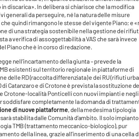
in discarica». In delibera si chiarisce che la modifica
vi generali da perseguire, né la natura delle misure
, che quindi rimangono le stesse del vigente Piano; e 
one di una strategia sostenibile nella gestione dei rifiut
a a verifica di assoggettabilità a VAS che sarà invece
el Piano che è in corso di redazione.
legge nell’incartamento della giunta – prevede la
B esistenti sul territorio regionale in piattaforme di
 delle RD (raccolta differenziata) e dei RU (rifiuti urba
O di Catanzaro e di Crotone è prevista la sostituzione de
e Crotone-località Ponticelli con nuovi impianti e negli
per soddisfare completamente la domanda di trattamen
zione di nuove piattaforme
, della medesima tipologia
 sarà stabilita dalle Comunità d’ambito. Il solo impianto
ologia TMB (trattamento meccanico-biologico), pur
mento della linea, grazie all’inserimento di una cella d