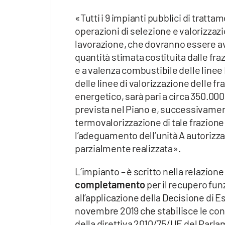
«Tutti i 9 impianti pubblici di trattam
operazioni di selezione e valorizzazi
lavorazione, che dovranno essere av
quantità stimata costituita dalle fraz
e a valenza combustibile delle linee 
delle linee di valorizzazione delle fr
energetico, sarà pari a circa 350.000
prevista nel Piano e, successivament
termovalorizzazione di tale frazione d
l’adeguamento dell’unità A autorizza
parzialmente realizzata».
L’impianto – è scritto nella relazione
completamento
per il recupero fun
all’applicazione della Decisione di 
novembre 2019 che stabilisce le conc
della direttiva 2010/75/UE del Parl