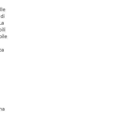
lle
 di
La
ili
bile
ca
o
rma