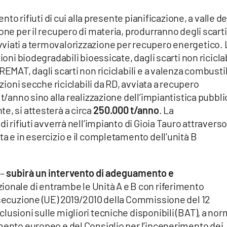
ento rifiuti di cui alla presente pianificazione, a valle de
one per il recupero di materia, produrranno degli scarti
viati a termovalorizzazione per recupero energetico. 
ioni biodegradabili bioessicate, dagli scarti non riciclab
REMAT, dagli scarti non riciclabili e a valenza combusti
azioni secche riciclabili da RD, avviata a recupero
 t/anno sino alla realizzazione dell’impiantistica pubbli
e, si attesterà a circa
250.000 t/anno
. La
i rifiuti avverrà nell’impianto di Gioia Tauro attravers
ta e in esercizio e il completamento dell’unità B
 –
subirà un intervento di adeguamento e
zionale di entrambe le Unità A e B con riferimento
Esecuzione (UE) 2019/2010 della Commissione del 12
lusioni sulle migliori tecniche disponibili (BAT), a no
amento europeo e del Consiglio per l’incenerimento dei