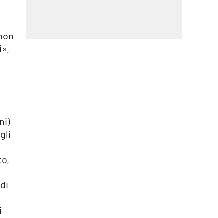
«non
i»,
ni)
gli
to,
 di
i