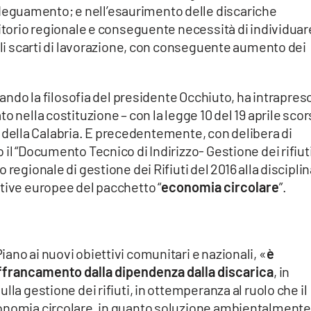
eguamento; e nell’esaurimento delle discariche
ritorio regionale e conseguente necessità di individuar
egli scarti di lavorazione, con conseguente aumento dei
ttando la filosofia del presidente Occhiuto, ha intrapres
o nella costituzione – con la legge 10 del 19 aprile sco
che della Calabria. E precedentemente, con delibera di
il “Documento Tecnico di Indirizzo- Gestione dei rifiut
regionale di gestione dei Rifiuti del 2016 alla discipli
tive europee del pacchetto “
economia circolare
”.
ano ai nuovi obiettivi comunitari e nazionali, «
è
affrancamento dalla dipendenza dalla discarica
, in
lla gestione dei rifiuti, in ottemperanza al ruolo che il
conomia circolare, in quanto soluzione ambientalmente