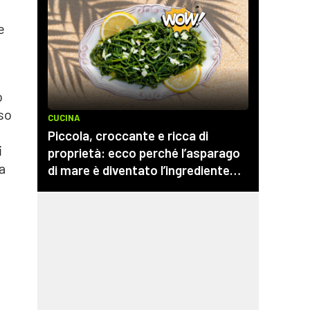
e
o
rso
i
na