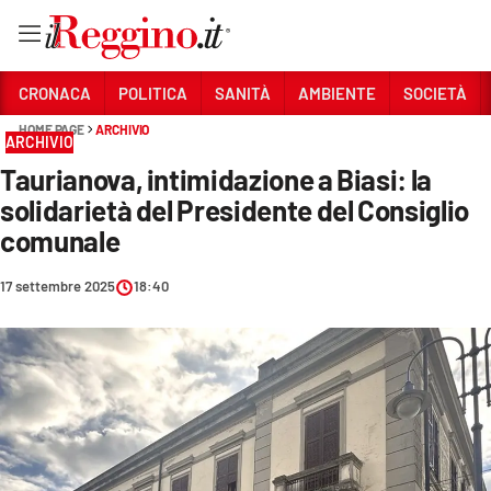
Vai
CRONACA
POLITICA
SANITÀ
AMBIENTE
SOCIETÀ
HOME PAGE
ARCHIVIO
ARCHIVIO
Sezioni
Taurianova, intimidazione a Biasi: la
CRONACA
solidarietà del Presidente del Consiglio
POLITICA
comunale
SANITÀ
17 settembre 2025
18:40
AMBIENTE
SOCIETÀ
CULTURA
ECONOMIA E LAVORO