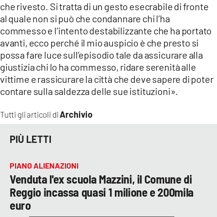
che rivesto. Si tratta di un gesto esecrabile di fronte
LACITYMAG.IT
al quale non si può che condannare chi l’ha
commesso e l’intento destabilizzante che ha portato
ILREGGINO.IT
avanti, ecco perché il mio auspicio è che presto si
possa fare luce sull’episodio tale da assicurare alla
COSENZACHANNEL.IT
giustizia chi lo ha commesso, ridare serenità alle
vittime e rassicurare la città che deve sapere di poter
ILVIBONESE.IT
contare sulla saldezza delle sue istituzioni».
CATANZAROCHANNEL.IT
Archivio
Tutti gli articoli di
LACAPITALENEWS.IT
PIÙ LETTI
App
PIANO ALIENAZIONI
ANDROID
Venduta l'ex scuola Mazzini, il Comune di
APPLE
Reggio incassa quasi 1 milione e 200mila
euro