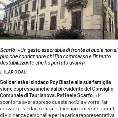
EVENTI
SPORT
Streaming
LAC TV
Scarfò: «Un gesto esecrabile di fronte al quale non si
LAC NETWORK
può che condannare chi l’ha commesso e l’intento
destabilizzante che ha portato avanti»
LAC ONAIR
ILARIO BALÌ
LaC
Solidarietà al sindaco Roy Biasi e alla sua famiglia
Network
viene espressa anche dal presidente del Consiglio
LACPLAY.IT
Comunale di Taurianova, Raffaele Scarfò
. «Mi
sconforta aver appreso questa notizia e vorrei far
LACTV.IT
arrivare al sindaco e ai suoi familiari i miei sentimenti
di vicinanza personali e per la carica rappresentativa
LACONAIR.IT