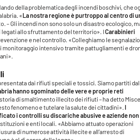
lando della problematica degli incendi boschivi, che o
labria. «
La nostra regione è purtroppo al centro di u
o. – Gli incendi non sono solo un disastro ecologico, m
legati allo sfruttamento del territorio». I
Carabinieri
prevenzione e nel controllo. «Colleghiamo le segnalazio
i monitoraggio intensivo tramite pattugliamenti e dron
mani».
li
esentata dai rifiuti speciali e tossici. Siamo partiti dal
bria hanno sgominato delle vere e proprie reti
toria di smaltimento illecito dei rifiuti – ha detto Misc
sto fenomeno e tutelare la salute dei cittadini».
I
ficato i controlli su discariche abusive e aziende non
istituzioni e enti locali. «Abbiamo attuato operazioni
sura di numerose attività illecite e all’arresto di
no è al di sopra della legge».