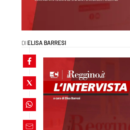
laconair.it
lacitymag.it
ilreggino.it
ELISA BARRESI
cosenzachannel.it
ilvibonese.it
catanzarochannel.it
lacapitalenews.it
App
Android