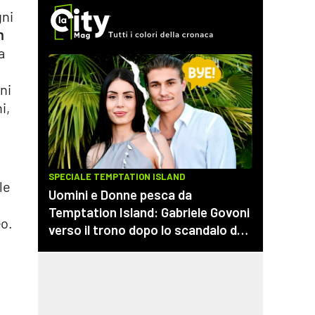
gni
n
a
ni
i,
le
eo.