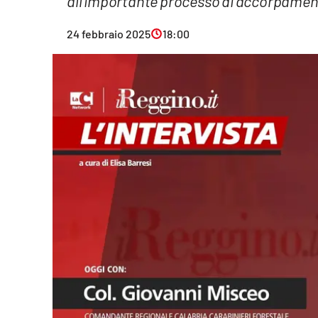
all'importante processo di accorpamen
Eventi
24 febbraio 2025
18:00
Sport
Streaming
LaC TV
Lac Network
LaC OnAir
LaC
Network
lacplay.it
lactv.it