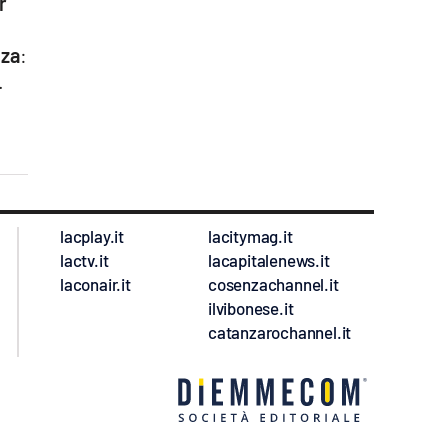
r
nza
:
.
lacplay.it
lacitymag.it
lactv.it
lacapitalenews.it
laconair.it
cosenzachannel.it
ilvibonese.it
catanzarochannel.it