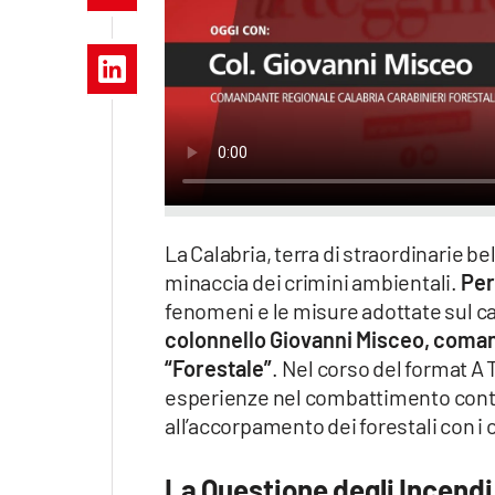
Apple
Vai
La Calabria, terra di straordinarie be
minaccia dei crimini ambientali.
Per
fenomeni e le misure adottate sul ca
colonnello Giovanni Misceo,
comand
“Forestale”
. Nel corso del format A
esperienze nel combattimento contro 
all’accorpamento dei forestali con i 
La Questione degli Incendi