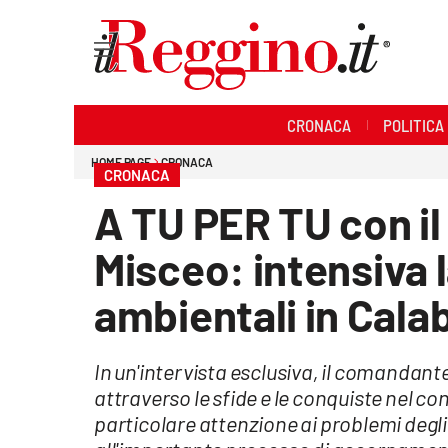
Sezioni
CRONACA
POLITICA
Cronaca
HOME PAGE
CRONACA
CRONACA
Politica
A TU PER TU con il
Sanità
Misceo: intensiva l
Ambiente
ambientali in Cala
Società
In un'intervista esclusiva, il comandante
Cultura
attraverso le sfide e le conquiste nel co
particolare attenzione ai problemi degli i
Economia e lavoro