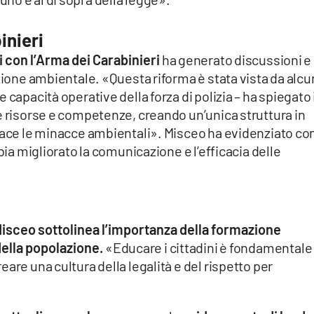
inieri
 con l’Arma dei Carabinieri
ha generato discussioni e
zione ambientale. «Questa riforma è stata vista da alcu
capacità operative della forza di polizia – ha spiegato 
e risorse e competenze, creando un’unica struttura in
icace le minacce ambientali». Misceo ha evidenziato c
bia migliorato la comunicazione e l’efficacia delle
Misceo sottolinea l’importanza della formazione
della popolazione.
«Educare i cittadini è fondamentale
are una cultura della legalità e del rispetto per