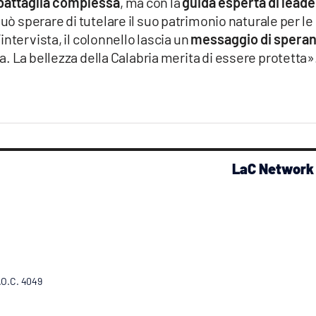
a battaglia complessa
, ma con la
guida esperta di leade
 può sperare di tutelare il suo patrimonio naturale per le
ntervista, il colonnello lascia un
messaggio di spera
. La bellezza della Calabria merita di essere protetta»
LaC Network
R.O.C. 4049