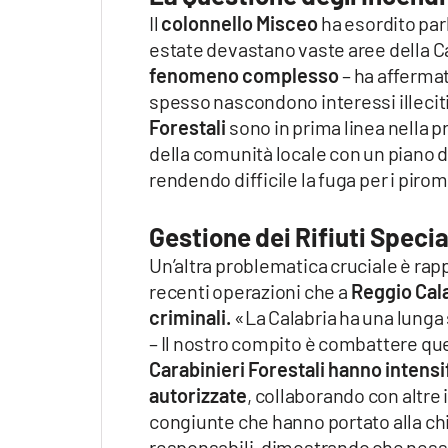
Il
colonnello Misceo
ha esordito par
estate devastano vaste aree della Ca
fenomeno complesso
– ha affermat
spesso nascondono interessi illeciti 
Forestali
sono in prima linea nella 
della comunità locale con un piano d
rendendo difficile la fuga per i piro
Gestione dei Rifiuti Specia
Un’altra problematica cruciale è rappr
recenti operazioni che a
Reggio Cala
criminali.
«La Calabria ha una lunga s
– Il nostro compito è combattere que
Carabinieri Forestali hanno intensi
autorizzate
, collaborando con altre 
congiunte che hanno portato alla chiu
responsabili, dimostrando che nessu