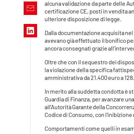
alcuna validazione da parte delle Au
Apple
certificazione CE, posti in vendita a
ulteriore disposizione di legge.
Dalla documentazione acquisita nel c
Vai
avevano già effettuato il bonifico p
ancora consegnati grazie all’interve
Oltre che con il sequestro dei disposi
la violazione della specifica fattispe
amministrativa da 21.400 euro a 128
In merito alla suddetta condotta è st
Guardia di Finanza, per avanzare un
all’Autorità Garante della Concorrenz
Codice di Consumo, con l’inibizione
Comportamenti come quelli in esame, 