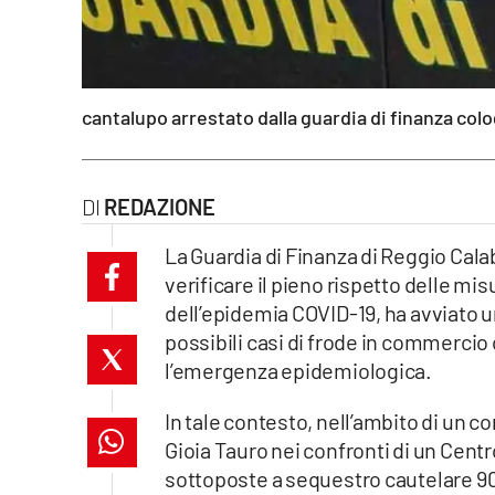
laconair.it
lacitymag.it
cantalupo arrestato dalla guardia di finanza colo
ilreggino.it
cosenzachannel.it
REDAZIONE
ilvibonese.it
La Guardia di Finanza di Reggio Calabr
verificare il pieno rispetto delle m
catanzarochannel.it
dell’epidemia COVID-19, ha avviato un
possibili casi di frode in commercio o
lacapitalenews.it
l’emergenza epidemiologica.
App
In tale contesto, nell’ambito di un co
Gioia Tauro nei confronti di un Cent
Android
sottoposte a sequestro cautelare 900 