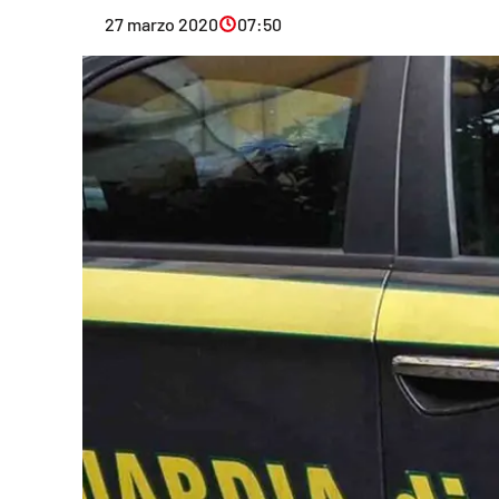
Eventi
27 marzo 2020
07:50
Sport
Streaming
LaC TV
Lac Network
LaC OnAir
LaC
Network
lacplay.it
lactv.it