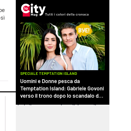
bbe
sì
lacplay.it
lacitymag.it
lactv.it
lacapitalenews.it
laconair.it
cosenzachannel.it
ilvibonese.it
catanzarochannel.it