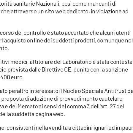
torità sanitarie Nazionali, così come mancanti di
nche attraverso un sito web dedicato, in violazione ad
orso del controllo è stato accertato che alcuni utenti
er l’acquisto on line dei suddetti prodotti, comunque no
nto.
tivi medici, al titolare del Laboratorio è stata contesta
cie prevista dalle Direttive CE, punita con la sanzione
.400 euro.
ato peraltro interessato il Nucleo Speciale Antitrust de
a proposta di adozione di provvedimento cautelare
a e del Mercato ai sensi del comma 3 dell’art. 27 del
 della suddetta pagina web.
consistenti nella vendita a cittadini ignari ed impaur