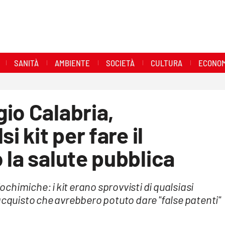
SANITÀ
AMBIENTE
SOCIETÀ
CULTURA
ECONOM
io Calabria,
i kit per fare il
 la salute pubblica
iochimiche: i kit erano sprovvisti di qualsiasi
 l'acquisto che avrebbero potuto dare "false patenti"