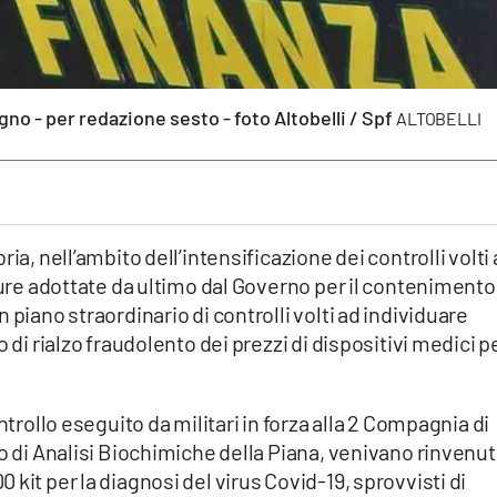
gno - per redazione sesto - foto Altobelli / Spf
ALTOBELLI
ia, nell’ambito dell’intensificazione dei controlli volti 
isure adottate da ultimo dal Governo per il contenimento
 piano straordinario di controlli volti ad individuare
 di rialzo fraudolento dei prezzi di dispositivi medici p
ntrollo eseguito da militari in forza alla 2 Compagnia di
ro di Analisi Biochimiche della Piana, venivano rinvenut
kit per la diagnosi del virus Covid-19, sprovvisti di