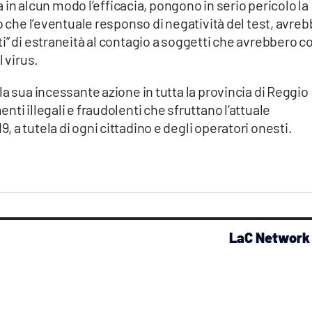
ta in alcun modo l’efficacia, pongono in serio pericolo la
o che l’eventuale responso di negatività del test, avre
i” di estraneità al contagio a soggetti che avrebbero co
l virus.
a sua incessante azione in tutta la provincia di Reggio
ti illegali e fraudolenti che sfruttano l’attuale
a tutela di ogni cittadino e degli operatori onesti.
LaC Network