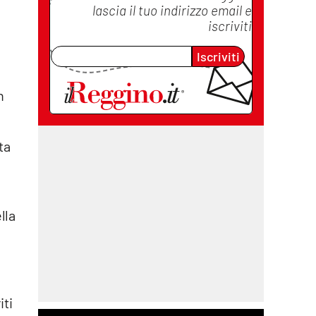
lascia il tuo indirizzo email e
iscriviti
Iscriviti
n
ta
lla
iti