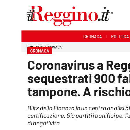
Sezioni
CRONACA
POLITICA
Cronaca
HOME PAGE
CRONACA
CRONACA
Politica
Coronavirus a Regg
Sanità
sequestrati 900 fals
Ambiente
tampone. A rischio
Società
Blitz della Finanza in un centro analisi b
Cultura
certificazione. Già partiti i bonifici per
di negatività
Economia e lavoro