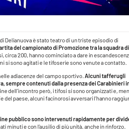
di Delianuova è stato teatro di un triste episodio di
artita del campionato di Promozione tra la squadra d
fosi, circa 200, hanno cominciato a dare in escandescenz
imi si sono agitati e le tifoserie sono venute a contatto.
 nelle adiacenze del campo sportivo.
Alcuni tafferugli
ara, sempre contenuti dalla presenza dei Carabinieri i
ine dell’incontro però, i tifosi si sono organizzati e, me
vie del paese, alcuni facinorosi avversari l’hanno raggiu
 ordine pubblico sono intervenuti rapidamente per divi
ti minuti e con l’ausilio di più unità, anche in rinforzo.