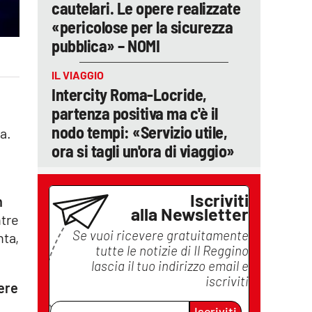
cautelari. Le opere realizzate
«pericolose per la sicurezza
pubblica» – NOMI
IL VIAGGIO
Intercity Roma-Locride,
partenza positiva ma c'è il
i
nodo tempi: «Servizio utile,
a.
ora si tagli un'ora di viaggio»
Iscriviti
n
alla Newsletter
ntre
Se vuoi ricevere gratuitamente
nta,
tutte le notizie di
Il Reggino
lascia il tuo indirizzo email e
iscriviti
dere
Iscriviti