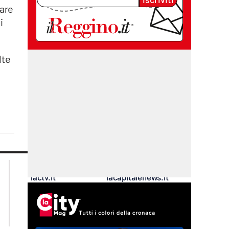
uare
i
lte
lacplay.it
lacitymag.it
lactv.it
lacapitalenews.it
laconair.it
cosenzachannel.it
ilvibonese.it
catanzarochannel.it