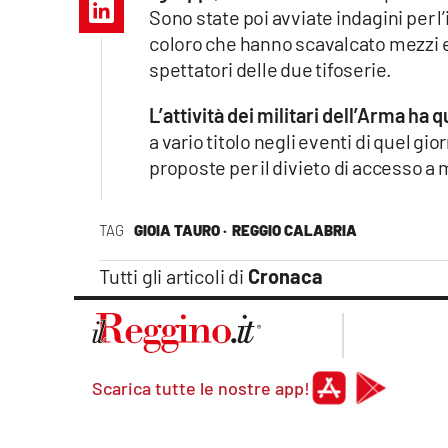
Apple
Sono state poi avviate indagini per l’
coloro che hanno scavalcato mezzi e 
spettatori delle due tifoserie.
L’attività dei militari dell’Arma ha
Vai
a vario titolo negli eventi di quel gi
proposte per il divieto di accesso a
TAG
GIOIA TAURO ·
REGGIO CALABRIA
Tutti gli articoli di
Cronaca
Scarica tutte le nostre app!