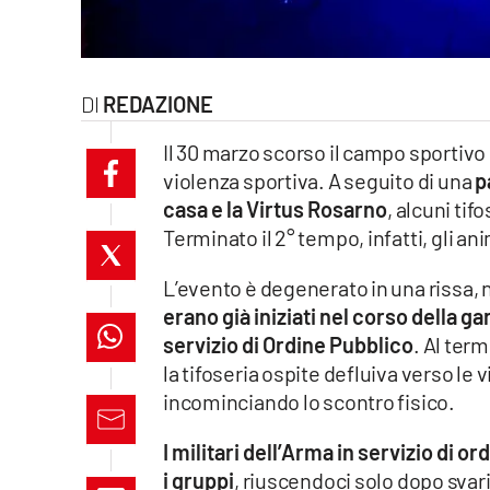
laconair.it
lacitymag.it
REDAZIONE
ilreggino.it
Il 30 marzo scorso il campo sportivo 
violenza sportiva. A seguito di una
p
cosenzachannel.it
casa e la Virtus Rosarno
, alcuni ti
Terminato il 2° tempo, infatti, gli an
ilvibonese.it
L’evento è degenerato in una rissa,
catanzarochannel.it
erano già iniziati nel corso della g
servizio di Ordine Pubblico
. Al term
lacapitalenews.it
la tifoseria ospite defluiva verso le 
incominciando lo scontro fisico.
App
I militari dell’Arma in servizio di
Android
i gruppi
, riuscendoci solo dopo svaria