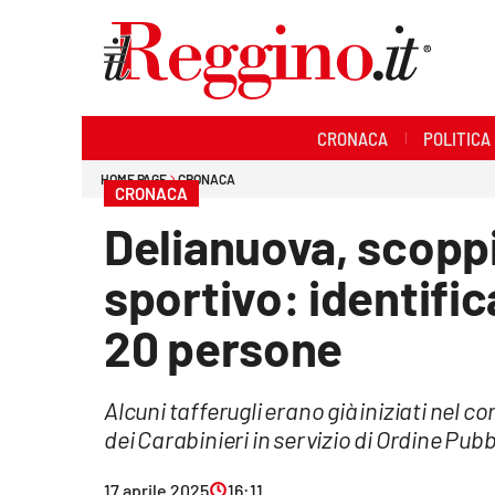
Sezioni
CRONACA
POLITICA
Cronaca
HOME PAGE
CRONACA
CRONACA
Politica
Delianuova, scoppi
Sanità
sportivo: identifi
Ambiente
20 persone
Società
Alcuni tafferugli erano già iniziati nel 
Cultura
dei Carabinieri in servizio di Ordine Pub
Economia e lavoro
17 aprile 2025
16:11