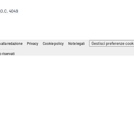
R.O.C. 4049
Gestisci preferenze cook
 alla redazione
Privacy
Cookie policy
Note legali
 riservati