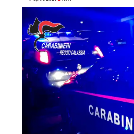
Eventi
Sport
Streaming
LaC TV
Lac Network
LaC OnAir
LaC
Network
lacplay.it
lactv.it