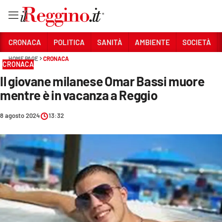
Vai
CRONACA
POLITICA
SANITÀ
AMBIENTE
SOCIETÀ
HOME PAGE
CRONACA
CRONACA
Sezioni
Il giovane milanese Omar Bassi muore
CRONACA
mentre è in vacanza a Reggio
POLITICA
8 agosto 2024
13:32
SANITÀ
AMBIENTE
SOCIETÀ
CULTURA
ECONOMIA E LAVORO