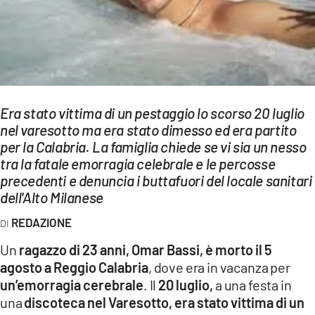
EVENTI
SPORT
Streaming
Era stato vittima di un pestaggio lo scorso 20 luglio
LAC TV
nel varesotto ma era stato dimesso ed era partito
LAC NETWORK
per la Calabria. La famiglia chiede se vi sia un nesso
tra la fatale emorragia celebrale e le percosse
LAC ONAIR
precedenti e denuncia i buttafuori del locale sanitari
dell'Alto Milanese
LaC
REDAZIONE
Network
Un
ragazzo di 23 anni, Omar Bassi, è morto il 5
LACPLAY.IT
agosto a Reggio Calabria
, dove era in vacanza per
LACTV.IT
un’emorragia cerebrale
. Il
20 luglio,
a una festa in
una
discoteca nel Varesotto, era stato vittima di un
LACONAIR.IT