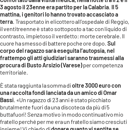
3 agosto il 23enne era partito per la Calabria
.
Il 5
mattina, i genitori lo hanno trovato accasciato a
terra
. Trasportato in elicottero all’ospedale di Reggio,
il ventitreenne è stato sottoposto a tac con liquido di
contrasto, impietoso il verdetto: morte cerebrale. Il
cuore ha smesso di battere poche ore dopo.
Sul
corpo del ragazzo sarà eseguita l’autopsia, nel
frattempo gli atti giudiziari saranno trasmessi alla
procura di Busto Arsizio (Varese)
per competenza
territoriale.
È stata raggiunta la somma di
oltre 3000 euro con
una raccolta fondi lanciata da un amico di Omar
Bassi
. «Un ragazzo di 23 anni è stato picchiato
brutalmente fuori da una discoteca da più di 5
buttafuori! Senza motivo in modo continuativo mio
fratello perché per me era un fratello siamo cresciuti
insieme! Vi chiedo di
donare quanto vi sentite se