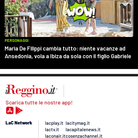
Scarica tutte le nostre app!
LaC Network
lacplay.it
lacitymag.it
lactv.it
lacapitalenews.it
laconair.it
cosenzachannel.it