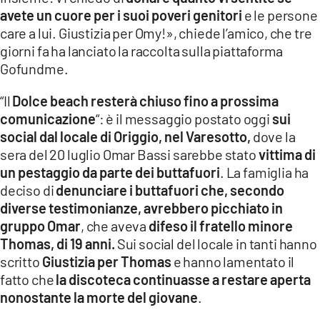
avete un cuore per i suoi poveri genitori
e le persone
care a lui. Giustizia per Omy!», chiede l’amico, che tre
giorni fa ha lanciato la raccolta sulla piattaforma
Gofundme.
“Il
Dolce beach resterà chiuso fino a prossima
comunicazione
“: è il messaggio postato oggi
sui
social dal locale di Origgio, nel Varesotto,
dove la
sera del 20 luglio Omar Bassi sarebbe stato
vittima di
un pestaggio da parte dei buttafuori
. La famiglia ha
deciso di
denunciare i buttafuori che, secondo
diverse testimonianze, avrebbero picchiato in
gruppo Omar
, che aveva
difeso il fratello minore
Thomas, di 19 anni.
Sui social del locale in tanti hanno
scritto
Giustizia per Thomas
e hanno lamentato il
fatto che
la discoteca continuasse a restare aperta
nonostante la morte del giovane
.