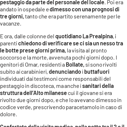
pestaggio da parte del personale del locale
. Poi era
andato in ospedale e
dimesso con una prognosi di
LACITYMAG.IT
tre giorni,
tanto che era partito serenamente per le
ILREGGINO.IT
vacanze.
COSENZACHANNEL.IT
E ora, dalle colonne del
quotidiano La Prealpina
, i
parenti
chiedono di verificare se ci sia un nesso tra
ILVIBONESE.IT
le botte prese giorni prima,
la visita al pronto
soccorso e la morte, avvenuta pochi giorni dopo. I
CATANZAROCHANNEL.IT
genitori di Omar, residenti a
Bollate,
si sono rivolti
subito ai carabinieri,
denunciando
i
buttafuori
LACAPITALENEWS.IT
individuati dai testimoni come responsabili del
pestaggio in discoteca, ma anche i
sanitari della
App
struttura dell’Alto milanese
cui il giovane si era
ANDROID
rivolto due giorni dopo, e che lo avevano dimesso in
codice verde, prescrivendo paracetamolo in caso di
APPLE
dolore.
Confortato dalla visita medica, nella notte tra il 2 e il