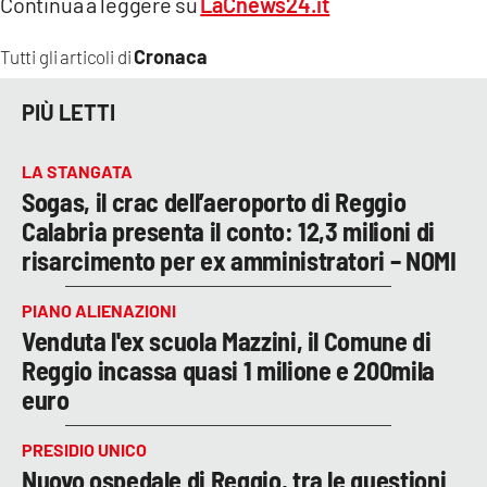
Continua a leggere su
LaCnews24.it
Cronaca
Tutti gli articoli di
PIÙ LETTI
LA STANGATA
Sogas, il crac dell’aeroporto di Reggio
Calabria presenta il conto: 12,3 milioni di
risarcimento per ex amministratori – NOMI
PIANO ALIENAZIONI
Venduta l'ex scuola Mazzini, il Comune di
Reggio incassa quasi 1 milione e 200mila
euro
PRESIDIO UNICO
Nuovo ospedale di Reggio, tra le questioni