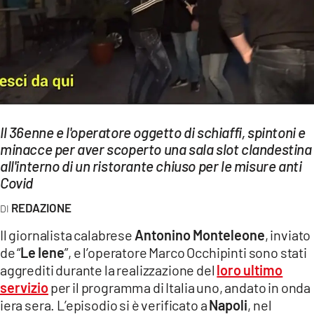
EVENTI
SPORT
Streaming
LAC TV
Il 36enne e l'operatore oggetto di schiaffi, spintoni e
LAC NETWORK
minacce per aver scoperto una sala slot clandestina
all'interno di un ristorante chiuso per le misure anti
LAC ONAIR
Covid
REDAZIONE
LaC
Network
Il giornalista calabrese
Antonino Monteleone
, inviato
LACPLAY.IT
de “
Le Iene
”, e l’operatore Marco Occhipinti sono stati
aggrediti durante la realizzazione del
loro ultimo
LACTV.IT
servizio
per il programma di Italia uno, andato in onda
iera sera. L’episodio si è verificato a
Napoli
, nel
LACONAIR.IT