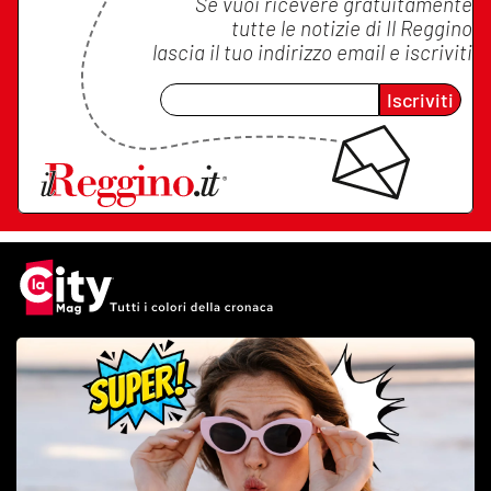
Se vuoi ricevere gratuitamente
tutte le notizie di
Il Reggino
lascia il tuo indirizzo email e iscriviti
Iscriviti