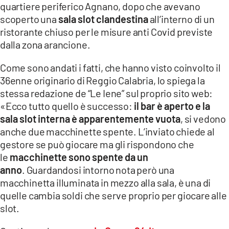
quartiere periferico Agnano, dopo che avevano
scoperto una
sala slot clandestina
all’interno di un
LACITYMAG.IT
ristorante chiuso per le misure anti Covid previste
ILREGGINO.IT
dalla zona arancione.
COSENZACHANNEL.IT
Come sono andati i fatti, che hanno visto coinvolto il
36enne originario di Reggio Calabria, lo spiega la
ILVIBONESE.IT
stessa redazione de “Le Iene” sul proprio sito web:
«Ecco tutto quello è successo:
il bar è aperto e la
CATANZAROCHANNEL.IT
sala slot interna è apparentemente vuota
, si vedono
LACAPITALENEWS.IT
anche due macchinette spente. L’inviato chiede al
gestore se può giocare ma gli rispondono che
le
macchinette sono spente da un
App
anno
. Guardandosi intorno nota però una
ANDROID
macchinetta illuminata in mezzo alla sala, è una di
quelle cambia soldi che serve proprio per giocare alle
APPLE
slot.