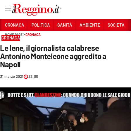
Vai
CRONACA
POLITICA
SANITÀ
AMBIENTE
SOCIETÀ
HOME PAGE
CRONACA
CRONACA
Sezioni
Le Iene, il giornalista calabrese
CRONACA
Antonino Monteleone aggredito a
POLITICA
Napoli
SANITÀ
31 marzo 2021
22:00
AMBIENTE
SOCIETÀ
CULTURA
ECONOMIA E LAVORO