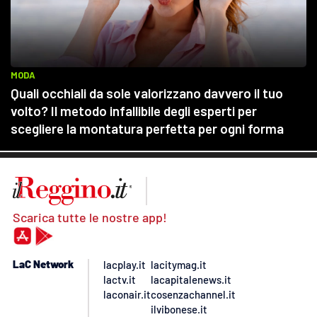
Scarica tutte le nostre app!
LaC Network
lacplay.it
lacitymag.it
lactv.it
lacapitalenews.it
laconair.it
cosenzachannel.it
ilvibonese.it