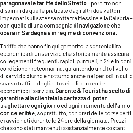
paragonava le tariffe dello Stretto
– peraltro non
dissimili da quelle praticate dagli altri due vettori
impegnati sulla stessa rotta tra Messina e la Calabria –
con quelle di una compagnia di navigazione che
opera in Sardegna e in regime di convenzione.
Tariffe che hanno fin qui garantito la sostenibilità
economica di un servizio che storicamente assicura
collegamenti frequenti, rapidi, puntuali, h 24 e in ogni
condizione meteomarina, garantendo un alto livello
di servizio diurno e notturno anche nei periodi in cui lo
scarso traffico degli autoveicoli non rende
economico il servizio.
Caronte & Tourist ha scelto di
garantire alla clientela la certezza di poter
traghettare ogni giorno ed ogni momento dell’anno
con celerità
e, soprattutto, con orari delle corse certi
e ravvicinati durante le 24 ore della giornata. Prezzi
che sono stati mantenuti sostanzialmente costanti