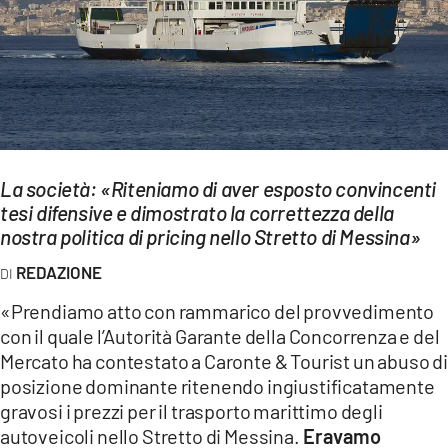
EVENTI
SPORT
Streaming
LAC TV
La società: «Riteniamo di aver esposto convincenti
LAC NETWORK
tesi difensive e dimostrato la correttezza della
nostra politica di pricing nello Stretto di Messina»
LAC ONAIR
REDAZIONE
LaC
«Prendiamo atto con rammarico del provvedimento
Network
con il quale l’Autorità Garante della Concorrenza e del
LACPLAY.IT
Mercato ha contestato a Caronte & Tourist un abuso di
posizione dominante ritenendo ingiustificatamente
LACTV.IT
gravosi i prezzi per il trasporto marittimo degli
autoveicoli nello Stretto di Messina.
Eravamo
LACONAIR.IT