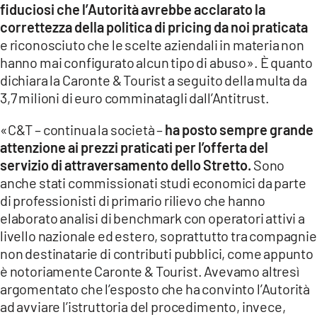
fiduciosi che l’Autorità avrebbe acclarato la
LACITYMAG.IT
correttezza della politica di pricing da noi praticata
e riconosciuto che le scelte aziendali in materia non
ILREGGINO.IT
hanno mai configurato alcun tipo di abuso». È quanto
dichiara la Caronte & Tourist a seguito della multa da
COSENZACHANNEL.IT
3,7 milioni di euro comminatagli dall’Antitrust.
ILVIBONESE.IT
«C&T – continua la società –
ha posto sempre grande
attenzione ai prezzi praticati per l’offerta del
CATANZAROCHANNEL.IT
servizio di attraversamento dello Stretto.
Sono
LACAPITALENEWS.IT
anche stati commissionati studi economici da parte
di professionisti di primario rilievo che hanno
elaborato analisi di benchmark con operatori attivi a
App
livello nazionale ed estero, soprattutto tra compagnie
ANDROID
non destinatarie di contributi pubblici, come appunto
è notoriamente Caronte & Tourist. Avevamo altresì
APPLE
argomentato che l’esposto che ha convinto l’Autorità
ad avviare l’istruttoria del procedimento, invece,