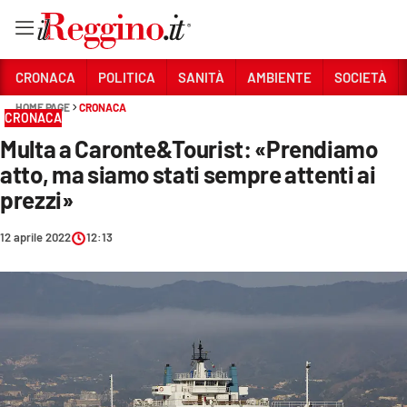
Vai
CRONACA
POLITICA
SANITÀ
AMBIENTE
SOCIETÀ
HOME PAGE
CRONACA
CRONACA
Sezioni
Multa a Caronte&Tourist: «Prendiamo
CRONACA
atto, ma siamo stati sempre attenti ai
POLITICA
prezzi»
SANITÀ
12 aprile 2022
12:13
AMBIENTE
SOCIETÀ
CULTURA
ECONOMIA E LAVORO