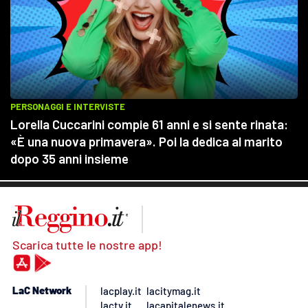
Scarica tutte le nostre app!
LaC Network
lacplay.it
lacitymag.it
lactv.it
lacapitalenews.it