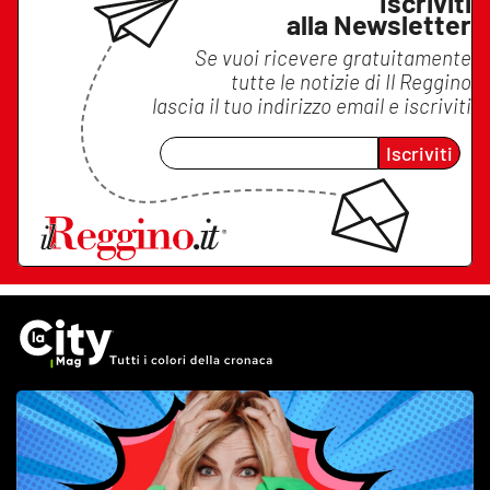
Iscriviti
alla Newsletter
Se vuoi ricevere gratuitamente
tutte le notizie di
Il Reggino
lascia il tuo indirizzo email e iscriviti
Iscriviti