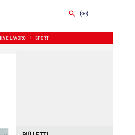
IA E LAVORO
SPORT
PIÙ LETTI