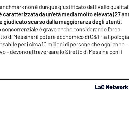
l benchmark non è dunque giustificato dal livello qualita
 è caratterizzata da un’età media molto elevata (27 an
ne giudicato scarso dalla maggioranza degli utenti.
ito concorrenziale è grave anche considerando l’area
tto di Messina; il potere economico di C&T; la tipologia
nsabile per i circa 10 milioni di persone che ogni anno –
vo – devono attraversare lo Stretto di Messina con il
LaC Network