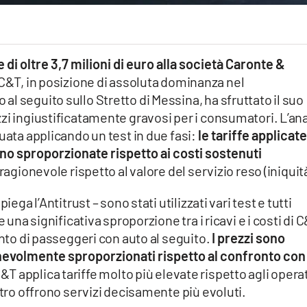
 di oltre 3,7 milioni di euro alla società Caronte &
 C&T, in posizione di assoluta dominanza nel
l seguito sullo Stretto di Messina, ha sfruttato il suo
zi ingiustificatamente gravosi per i consumatori. L’ana
uata applicando un test in due fasi:
le tariffe applicate
no sproporzionate rispetto ai costi sostenuti
ragionevole rispetto al valore del servizio reso (iniquità
ega l’Antitrust – sono stati utilizzati vari test e tutti
 una significativa sproporzione tra i ricavi e i costi di 
ento di passeggeri con auto al seguito.
I prezzi sono
ionevolmente sproporzionati rispetto al confronto con
C&T applica tariffe molto più elevate rispetto agli opera
ltro offrono servizi decisamente più evoluti.