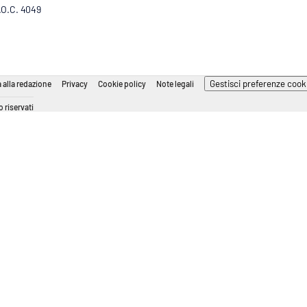
R.O.C. 4049
Gestisci preferenze cook
 alla redazione
Privacy
Cookie policy
Note legali
 riservati