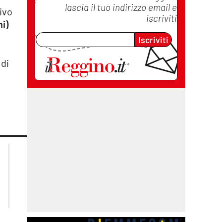
lascia il tuo indirizzo email e
tivo
iscriviti
ni)
Iscriviti
 di
lacplay.it
lacitymag.it
lactv.it
lacapitalenews.it
laconair.it
cosenzachannel.it
ilvibonese.it
catanzarochannel.it