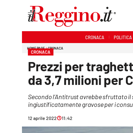
Sezioni
CRONACA
POLITICA
Cronaca
HOME PAGE
CRONACA
CRONACA
Politica
Prezzi per traghett
Sanità
da 3,7 milioni per
Ambiente
Secondo l’Antitrust avrebbe sfruttato il
Società
ingiustificatamente gravose per i cons
Cultura
12 aprile 2022
11:42
Economia e lavoro