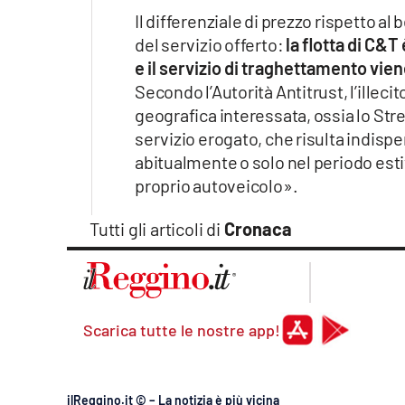
Apple
Il differenziale di prezzo rispetto a
del servizio offerto:
la flotta di C&T
e il servizio di traghettamento vie
Secondo l’Autorità Antitrust, l’illec
Vai
geografica interessata, ossia lo Stre
servizio erogato, che risulta indispe
abitualmente o solo nel periodo esti
proprio autoveicolo».
Tutti gli articoli di
Cronaca
Scarica tutte le nostre app!
ilReggino.it © – La notizia è più vicina