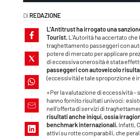
laconair.it
REDAZIONE
lacitymag.it
L’Antitrust ha irrogato una sanzione
Tourist.
L’Autorità ha accertato che
ilreggino.it
traghettamento passeggeri con auto a
potere di mercato per applicare prez
cosenzachannel.it
di eccessiva onerosità è stata effett
ilvibonese.it
passeggeri con autoveicolo risulta
(eccessività) e tale sproporzione è ir
catanzarochannel.it
«Per la valutazione di eccessività – spi
lacapitalenews.it
hanno fornito risultati univoci: esiste
nell’offerta di servizi di traghettam
risultati anche iniqui, ossia irrag
App
benchmark internazionali.
Infatti, 
Android
attivi su rotte comparabili, che pera