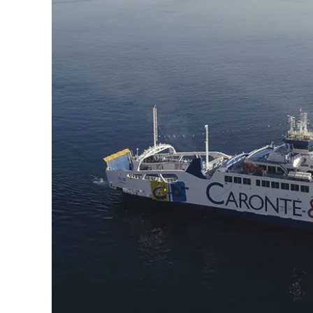
Eventi
Sport
Streaming
LaC TV
Lac Network
LaC OnAir
LaC
Network
lacplay.it
lactv.it