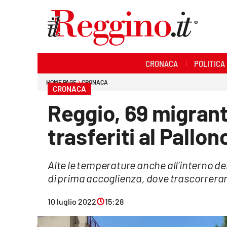
Sezioni
CRONACA
POLITICA
Cronaca
HOME PAGE
CRONACA
CRONACA
Politica
Reggio, 69 migranti
Sanità
trasferiti al Pallon
Ambiente
Alte le temperature anche all'interno d
Società
di prima accoglienza, dove trascorrera
Cultura
10 luglio 2022
15:28
Economia e lavoro