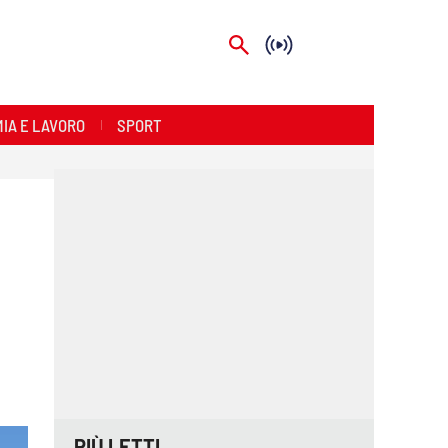
IA E LAVORO
SPORT
PIÙ LETTI