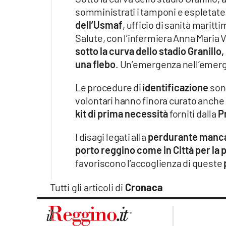
Apple
somministrati i tamponi e espletate
dell’Usmaf
, ufficio di sanità maritt
Salute, con l’infermiera Anna Maria
sotto la curva dello stadio Granillo
Vai
una flebo
. Un’emergenza nell’emer
Le procedure di
identificazione
sono
volontari hanno finora curato anche 
kit di prima necessità
forniti dalla
P
I disagi legati alla
perdurante manc
porto reggino come in Città per la
favoriscono l’accoglienza di queste
Tutti gli articoli di
Cronaca