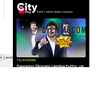
laconair.it
cosenzachannel.it
ilvibonese.it
catanzarochannel.it
ie
Lavora con noi