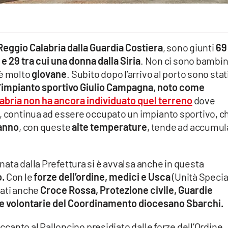
Reggio Calabria dalla Guardia Costiera
, sono giunti
69
 e 29 tra cui una donna dalla Siria
. Non ci sono bambin
 è molto
giovane
. Subito dopo l’arrivo al porto sono stat
’
impianto sportivo Giulio Campagna, noto come
bria non ha ancora individuato quel terreno
dove
e, continua ad essere occupato un impianto sportivo, c
’anno
, con queste
alte temperature
, tende ad accumul
ata dalla Prefettura si è avvalsa anche in questa
o.
Con le
forze dell’ordine, medici e Usca
(Unità Specia
nati anche
Croce Rossa, Protezione civile, Guardie
 e volontarie del Coordinamento diocesano Sbarchi.
accanto al Palloncino presidiato dalle forze dell’Ordine,