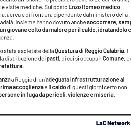
 le visite mediche. Sul posto
Enzo Romeo medico
ima, aerea e di frontiera dipendente dal ministero della
 Vadalà. Insieme hanno dovuto anche
soccorrere, sem
, un giovane colto da malore per il caldo, idratandolo 
genza.
 state espletate della
Questura di Reggio Calabria
. I
la distribuzione dei
pasti,
di cui si occupa il
Comune,
e 
refettura.
anza
a Reggio di un’
adeguata infrastrutturazione al
 prima accoglienza
e il
caldo
di questi giorni certo non
persone in fuga da pericoli, violenze e miseria.
LaC Network