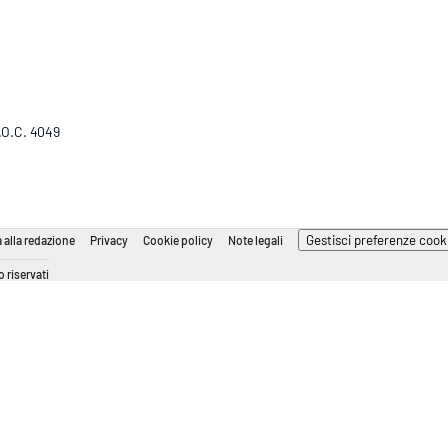
R.O.C. 4049
Gestisci preferenze cook
 alla redazione
Privacy
Cookie policy
Note legali
 riservati