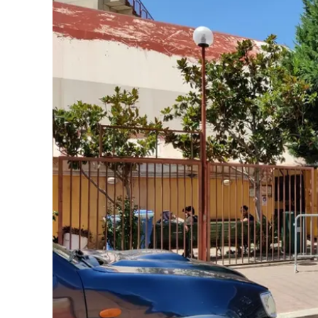
Eventi
Sport
Streaming
LaC TV
Lac Network
LaC OnAir
LaC
Network
lacplay.it
lactv.it