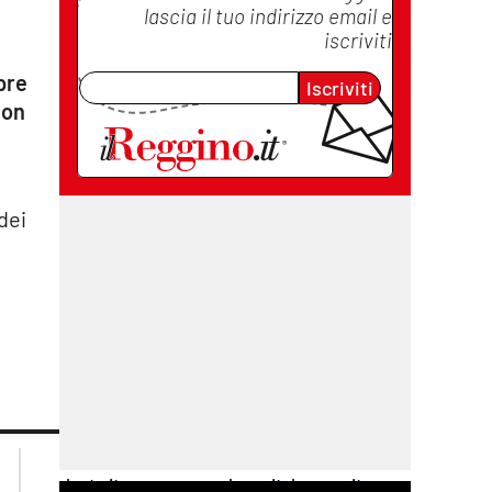
lascia il tuo indirizzo email e
iscriviti
pre
Iscriviti
con
dei
lacplay.it
lacitymag.it
lactv.it
lacapitalenews.it