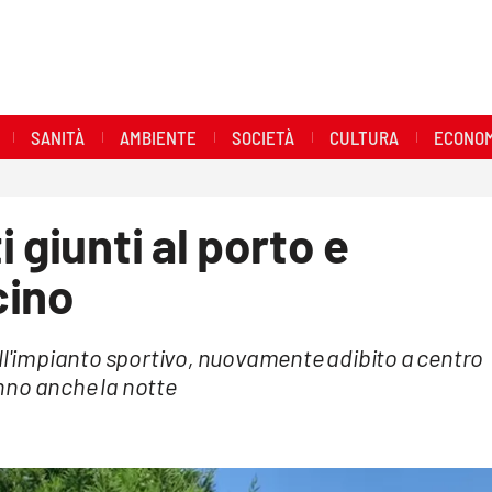
SANITÀ
AMBIENTE
SOCIETÀ
CULTURA
ECONOM
 giunti al porto e
cino
ell'impianto sportivo, nuovamente adibito a centro
nno anche la notte