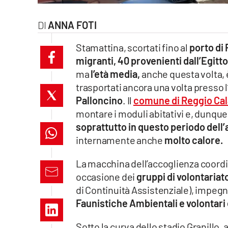
laconair.it
ANNA FOTI
lacitymag.it
Stamattina, scortati fino al
porto di 
migranti, 40 provenienti dall’Egitto
ilreggino.it
ma
l’età media,
anche questa volta,
trasportati ancora una volta presso l
cosenzachannel.it
Palloncino
. Il
comune di Reggio Cala
ilvibonese.it
montare i moduli abitativi e, dunqu
soprattutto in questo periodo dell
catanzarochannel.it
internamente anche
molto calore.
lacapitalenews.it
La macchina dell’accoglienza coordin
occasione dei
gruppi di volontariat
di Continuità Assistenziale), impeg
App
Faunistiche Ambientali e volontari
Android
Sotto la curva dello stadio Granillo, 