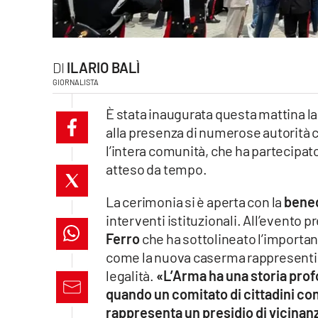
laconair.it
lacitymag.it
ILARIO BALÌ
GIORNALISTA
ilreggino.it
È stata inaugurata questa mattina l
cosenzachannel.it
alla presenza di numerose autorità ci
l’intera comunità, che ha partecipa
ilvibonese.it
atteso da tempo.
catanzarochannel.it
La cerimonia si è aperta con la
bened
interventi istituzionali. All’evento pre
lacapitalenews.it
Ferro
che ha sottolineato l’importanz
come la nuova caserma rappresenti u
App
legalità.
«L’Arma ha una storia profo
Android
quando un comitato di cittadini co
rappresenta un presidio di vicinanz