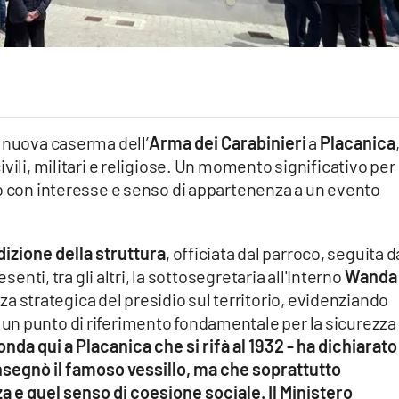
a nuova caserma dell’
Arma dei Carabinieri
a
Placanica
vili, militari e religiose. Un momento significativo per
to con interesse e senso di appartenenza a un evento
izione della struttura
, officiata dal parroco, seguita d
senti, tra gli altri, la sottosegretaria all'Interno
Wanda
a strategica del presidio sul territorio, evidenziando
n punto di riferimento fondamentale per la sicurezza 
nda qui a Placanica che si rifà al 1932 - ha dichiarato
nsegnò il famoso vessillo, ma che soprattutto
a e quel senso di coesione sociale. Il Ministero