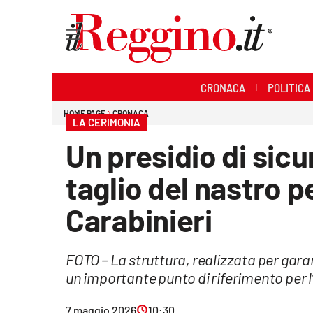
Sezioni
CRONACA
POLITICA
Cronaca
HOME PAGE
CRONACA
LA CERIMONIA
Politica
Un presidio di sicu
Sanità
taglio del nastro 
Ambiente
Carabinieri
Società
FOTO – La struttura, realizzata per gara
Cultura
un importante punto di riferimento per l
Economia e lavoro
7 maggio 2026
10:30