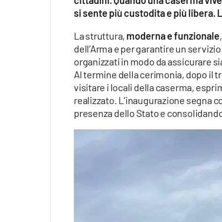
cittadini. Quando una caserma vive
si sente più custodita e più libera
La struttura,
moderna e funzionale
dell’Arma e per garantire un servizio 
organizzati in modo da assicurare sia
Al termine della cerimonia, dopo il t
visitare i locali della caserma, esp
realizzato. L’inaugurazione segna co
presenza dello Stato e consolidando il