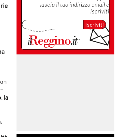
lascia il tuo indirizzo email e
erie
iscriviti
Iscriviti
ha
con
 –
, la
,