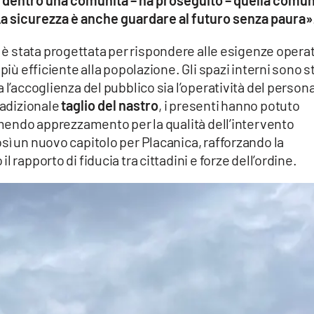
 dentro una comunità – ha proseguito – quella comun
. La sicurezza è anche guardare al futuro senza paura»
, è stata progettata per rispondere alle esigenze opera
più efficiente alla popolazione. Gli spazi interni sono st
 l’accoglienza del pubblico sia l’operatività del persona
radizionale
taglio del nastro
, i presenti hanno potuto
rimendo apprezzamento per la qualità dell’intervento
sì un nuovo capitolo per Placanica, rafforzando la
 rapporto di fiducia tra cittadini e forze dell’ordine.