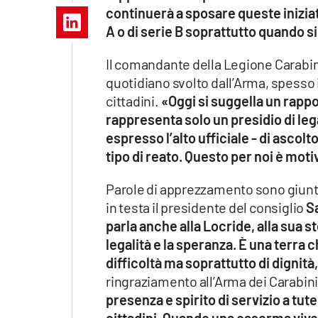
Apple
continuerà a sposare queste iniziat
A o di serie B soprattutto quando si
Il comandante della Legione Carabin
quotidiano svolto dall’Arma, spesso 
Vai
cittadini.
«Oggi si suggella un rapp
rappresenta solo un presidio di lega
espresso l’alto ufficiale - di ascol
tipo di reato. Questo per noi è mot
Parole di apprezzamento sono giunte 
in testa il presidente del consiglio
Sa
parla anche alla Locride, alla sua st
legalità e la speranza. È una terr
difficoltà ma soprattutto di dignità,
ringraziamento all’Arma dei Carabin
presenza e spirito di servizio a tutel