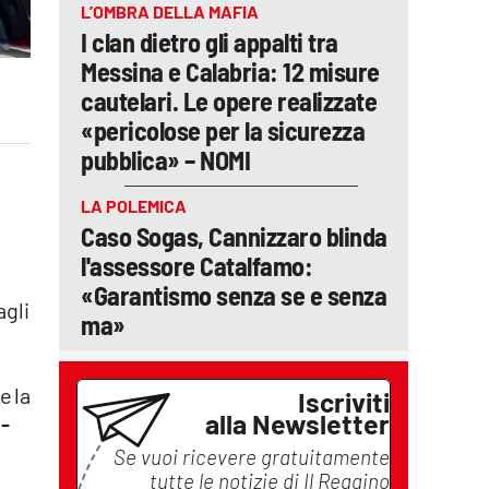
L’OMBRA DELLA MAFIA
I clan dietro gli appalti tra
Messina e Calabria: 12 misure
cautelari. Le opere realizzate
«pericolose per la sicurezza
pubblica» – NOMI
,
LA POLEMICA
Caso Sogas, Cannizzaro blinda
l'assessore Catalfamo:
«Garantismo senza se e senza
agli
ma»
e la
Iscriviti
alla Newsletter
 -
Se vuoi ricevere gratuitamente
tutte le notizie di
Il Reggino