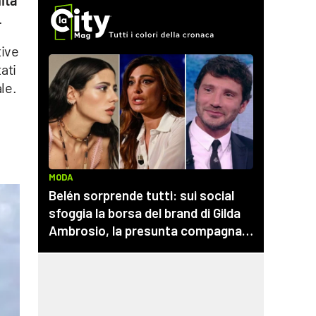
ità
.
tive
ati
le.