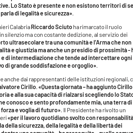
ive. Lo Stato è presente e non esistono territori di s
 parla di legalità e sicurezza»
.
ieri Calabria
Riccardo Sciuto
ha rimarcato il ruolo
in silenzio ma con costante dedizione, al servizio dei
orto ultrasecolare tra una comunità e l’Arma che non
lità e giustizia ma anche un presidio di prossimità - 
to e di intermediazione che tende ad intercettare ogni
ivo di grande soddisfazione e orgoglio»
.
anche dai rappresentanti delle istituzioni regionali, 
lvatore Cirillo
.
«Questa giornata – ha aggiunto Cirillo
oria e alla sua capacità di rialzarsi scegliendo lo Stato
a che conosco e sento profondamente mia, una terra di
 forza e voglia di futuro»
. Il Presidente ha rivolto un
ieri
«per il lavoro quotidiano svolto con responsabilità
a della sicurezza, della legalità e della libertà dei