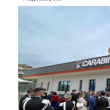
Eventi
Sport
Streaming
LaC TV
Lac Network
LaC OnAir
LaC
Network
lacplay.it
lactv.it