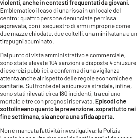
violenti, anche in contesti frequentati da giovani.
Emblematico il caso di una rissa in un locale del
centro: quattro persone denunciate per rissa
aggravata, con il sequestro di armi improprie come
due mazze chiodate, due coltelli, una mini katana e un
tirapugni acuminato.
Dal punto di vista amministrativo e commerciale,
sono state elevate 104 sanzioni e disposte 4 chiusure
di esercizi pubblici, a conferma di una vigilanza
attenta anche al rispetto delle regole economiche e
sanitarie. Sul fronte della sicurezza stradale, infine,
sono stati rilevati circa 180 incidenti, tra cui uno
mortale e tre con prognosi riservata.
Episodi che
sottolineano quanto la prevenzione, soprattutto nei
fine settimana, sia ancora una sfida aperta.
Non è mancata l’attività investigativa: la Polizia
Locale ha seguito due casi delicati legati al decesso