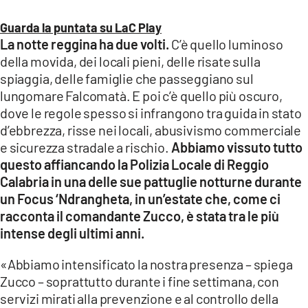
LACITYMAG.IT
Guarda la puntata su LaC Play
La notte reggina ha due volti.
C’è quello luminoso
ILREGGINO.IT
della movida, dei locali pieni, delle risate sulla
spiaggia, delle famiglie che passeggiano sul
COSENZACHANNEL.IT
lungomare Falcomatà. E poi c’è quello più oscuro,
dove le regole spesso si infrangono tra guida in stato
ILVIBONESE.IT
d’ebbrezza, risse nei locali, abusivismo commerciale
CATANZAROCHANNEL.IT
e sicurezza stradale a rischio.
Abbiamo vissuto tutto
questo affiancando la Polizia Locale di Reggio
LACAPITALENEWS.IT
Calabria in una delle sue pattuglie notturne durante
un Focus ‘Ndrangheta, in un’estate che, come ci
App
racconta il comandante Zucco, è stata tra le più
intense degli ultimi anni.
ANDROID
«Abbiamo intensificato la nostra presenza – spiega
APPLE
Zucco – soprattutto durante i fine settimana, con
servizi mirati alla prevenzione e al controllo della