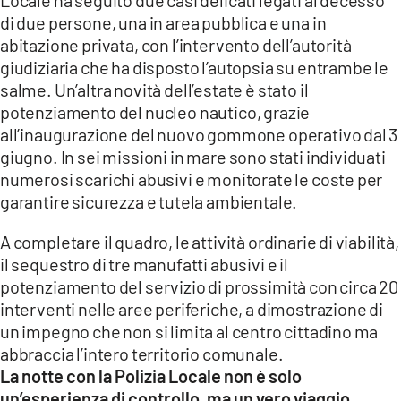
di due persone, una in area pubblica e una in
abitazione privata, con l’intervento dell’autorità
giudiziaria che ha disposto l’autopsia su entrambe le
salme. Un’altra novità dell’estate è stato il
potenziamento del nucleo nautico, grazie
all’inaugurazione del nuovo gommone operativo dal 3
giugno. In sei missioni in mare sono stati individuati
numerosi scarichi abusivi e monitorate le coste per
garantire sicurezza e tutela ambientale.
A completare il quadro, le attività ordinarie di viabilità,
il sequestro di tre manufatti abusivi e il
potenziamento del servizio di prossimità con circa 20
interventi nelle aree periferiche, a dimostrazione di
un impegno che non si limita al centro cittadino ma
abbraccia l’intero territorio comunale.
La notte con la Polizia Locale non è solo
un’esperienza di controllo, ma un vero viaggio