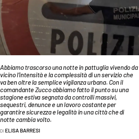
EVENTI
SPORT
Streaming
LAC TV
LAC NETWORK
Abbiamo trascorso una notte in pattuglia vivendo da
vicino l’intensità e la complessità di un servizio che
LAC ONAIR
va ben oltre la semplice vigilanza urbana. Con il
comandante Zucco abbiamo fatto il punto su una
LaC
stagione estiva segnata da controlli massivi,
Network
sequestri, denunce e un lavoro costante per
LACPLAY.IT
garantire sicurezza e legalità in una città che di
notte cambia volto.
LACTV.IT
ELISA BARRESI
LACONAIR.IT