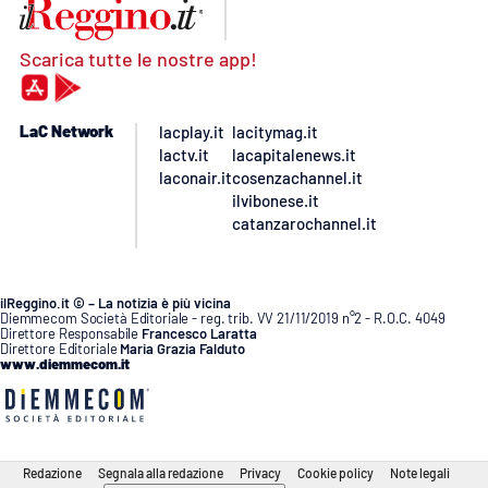
Scarica tutte le nostre app!
LaC Network
lacplay.it
lacitymag.it
lactv.it
lacapitalenews.it
laconair.it
cosenzachannel.it
ilvibonese.it
catanzarochannel.it
ilReggino.it © – La notizia è più vicina
Diemmecom Società Editoriale - reg. trib. VV 21/11/2019 n°2 - R.O.C. 4049
Direttore Responsabile
Francesco Laratta
Direttore Editoriale
Maria Grazia Falduto
www.diemmecom.it
Redazione
Segnala alla redazione
Privacy
Cookie policy
Note legali