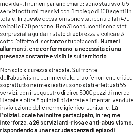
movida». I numeri parlano chiaro: sono stati svolti 5
servizi notturni massivi con l’impiego di 100 agenti in
totale. In queste occasioni sono stati controllati 470
veicoli e 630 persone. Ben 31 conducenti sono stati
sorpresi alla guida in stato di ebbrezza alcolica e 3
sotto l’effetto di sostanze stupefacenti.
Numeri
allarmanti, che confermano la necessità di una
presenza costante e visibile sul territorio.
Non solo sicurezza stradale. Sul fronte
dell’abusivismo commerciale, altro fenomeno critico
soprattutto nei mesi estivi, sono stati effettuati 55
servizi, con il sequestro di circa 5000 pezzi di merce
illegale e oltre 8 quintali di derrate alimentari vendute
in violazione delle norme igienico-sanitarie.
La
Polizia Locale ha inoltre partecipato, in regime
interforze, a 26 servizi anti-rissa e anti-abusivismo,
rispondendo a una recrudescenza di episodi