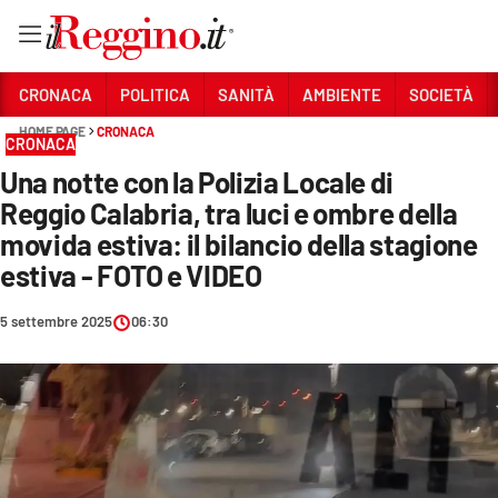
Vai
CRONACA
POLITICA
SANITÀ
AMBIENTE
SOCIETÀ
HOME PAGE
CRONACA
CRONACA
Sezioni
Una notte con la Polizia Locale di
CRONACA
Reggio Calabria, tra luci e ombre della
POLITICA
movida estiva: il bilancio della stagione
estiva - FOTO e VIDEO
SANITÀ
5 settembre 2025
06:30
AMBIENTE
SOCIETÀ
CULTURA
ECONOMIA E LAVORO