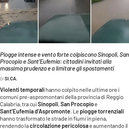
EVENTI
SPORT
Streaming
LAC TV
Piogge intense e vento forte colpiscono Sinopoli, San
LAC NETWORK
Procopio e Sant’Eufemia: cittadini invitati alla
massima prudenza e a limitare gli spostamenti
LAC ONAIR
SI.CA.
LaC
Violenti temporali
hanno colpito nelle ultime ore i
Network
comuni pre-aspromontani della provincia di Reggio
LACPLAY.IT
Calabria, tra cui
Sinopoli
,
San Procopio
e
Sant’Eufemia d’Aspromonte
. Le
piogge torrenziali
LACTV.IT
hanno trasformato le strade in fiumi in piena,
rendendo la
circolazione pericolosa
e aumentando il
LACONAIR.IT