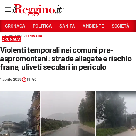
Vai
CRONACA
POLITICA
SANITÀ
AMBIENTE
SOCIETÀ
HOME PAGE
CRONACA
CRONACA
Sezioni
Violenti temporali nei comuni pre-
CRONACA
aspromontani: strade allagate e rischio
POLITICA
frane, uliveti secolari in pericolo
SANITÀ
1 aprile 2025
18:40
AMBIENTE
SOCIETÀ
CULTURA
ECONOMIA E LAVORO