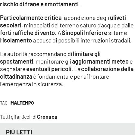
rischio di frane e smottamenti
.
LACITYMAG.IT
Particolarmente critica
la condizione degli
uliveti
ILREGGINO.IT
secolari
, minacciati dal terreno saturo d’acqua e dalle
forti raffiche di vento
. A
Sinopoli Inferiore
si teme
COSENZACHANNEL.IT
l’
isolamento
a causa di possibili interruzioni stradali.
ILVIBONESE.IT
Le autorità raccomandano di
limitare gli
spostamenti
, monitorare gli
aggiornamenti meteo
e
CATANZAROCHANNEL.IT
segnalare
eventuali pericoli
. La
collaborazione della
LACAPITALENEWS.IT
cittadinanza
è fondamentale per affrontare
l’emergenza in sicurezza.
App
TAG
MALTEMPO
ANDROID
Cronaca
APPLE
Tutti gli articoli di
PIÙ LETTI