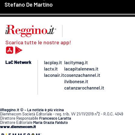
Scarica tutte le nostre app!
LaC Network
lacplay.it
lacitymag.it
lactv.it
lacapitalenews.it
laconair.it
cosenzachannel.it
ilvibonese.it
catanzarochannel.it
ilReggino.it © – La notizia è più vicina
Diemmecom Società Editoriale - reg. trib. VV 21/11/2019 n°2 - R.O.C. 4049
Direttore Responsabile
Francesco Laratta
Direttore Editoriale
Maria Grazia Falduto
www.diemmecom.it