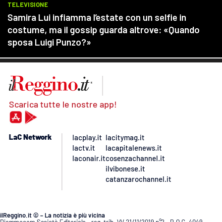
Scarica tutte le nostre app!
LaC Network
lacplay.it
lacitymag.it
lactv.it
lacapitalenews.it
laconair.it
cosenzachannel.it
ilvibonese.it
catanzarochannel.it
ilReggino.it © – La notizia è più vicina
Diemmecom Società Editoriale - reg. trib. VV 21/11/2019 n°2 - R.O.C. 4049