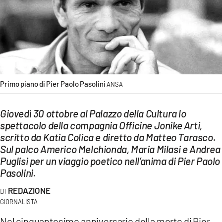
EVENTI
SPORT
Streaming
LAC TV
Primo piano di Pier Paolo Pasolini
ANSA
LAC NETWORK
Giovedì 30 ottobre al Palazzo della Cultura lo
LAC ONAIR
spettacolo della compagnia Officine Jonike Arti,
scritto da Katia Colica e diretto da Matteo Tarasco.
Sul palco Americo Melchionda, Maria Milasi e Andrea
LaC
Network
Puglisi per un viaggio poetico nell’anima di Pier Paolo
Pasolini.
LACPLAY.IT
REDAZIONE
LACTV.IT
GIORNALISTA
LACONAIR.IT
Nel cinquantesimo anniversario della morte di Pier