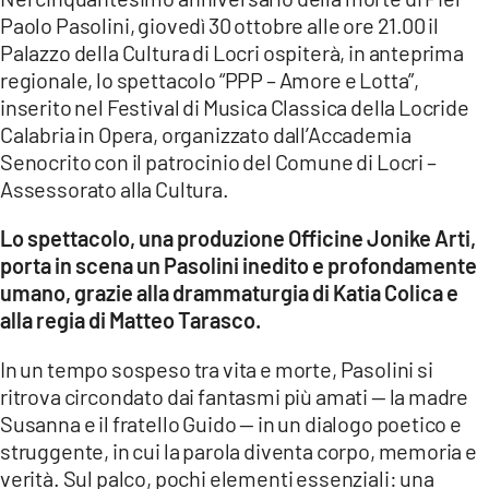
Paolo Pasolini, giovedì 30 ottobre alle ore 21.00 il
LACITYMAG.IT
Palazzo della Cultura di Locri ospiterà, in anteprima
regionale, lo spettacolo “PPP – Amore e Lotta”,
ILREGGINO.IT
inserito nel Festival di Musica Classica della Locride
Calabria in Opera, organizzato dall’Accademia
COSENZACHANNEL.IT
Senocrito con il patrocinio del Comune di Locri –
ILVIBONESE.IT
Assessorato alla Cultura.
CATANZAROCHANNEL.IT
Lo spettacolo, una produzione Officine Jonike Arti,
porta in scena un Pasolini inedito e profondamente
LACAPITALENEWS.IT
umano, grazie alla drammaturgia di Katia Colica e
alla regia di Matteo Tarasco.
App
In un tempo sospeso tra vita e morte, Pasolini si
ANDROID
ritrova circondato dai fantasmi più amati — la madre
Susanna e il fratello Guido — in un dialogo poetico e
APPLE
struggente, in cui la parola diventa corpo, memoria e
verità. Sul palco, pochi elementi essenziali: una