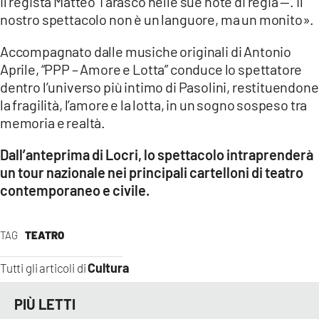
il regista Matteo Tarasco nelle sue note di regia —. Il
nostro spettacolo non è un languore, ma un monito».
Accompagnato dalle musiche originali di Antonio
Aprile, “PPP – Amore e Lotta” conduce lo spettatore
dentro l’universo più intimo di Pasolini, restituendone
la fragilità, l’amore e la lotta, in un sogno sospeso tra
memoria e realtà.
Dall’anteprima di Locri, lo spettacolo intraprenderà
un tour nazionale nei principali cartelloni di teatro
contemporaneo e civile.
TAG
TEATRO
Cultura
Tutti gli articoli di
PIÙ LETTI