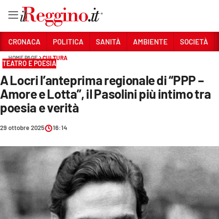
Vai
CRONACA
POLITICA
SANITÀ
AMBIENTE
SOCIETÀ
HOME PAGE
CULTURA
TEATRO E POESIA
Sezioni
A Locri l’anteprima regionale di “PPP –
CRONACA
Amore e Lotta”, il Pasolini più intimo tra
POLITICA
poesia e verità
SANITÀ
29 ottobre 2025
16:14
AMBIENTE
SOCIETÀ
CULTURA
ECONOMIA E LAVORO