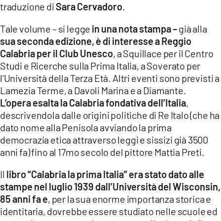
traduzione di
Sara Cervadoro
.
LACITYMAG.IT
Tale volume – si legge
in una nota stampa –
già alla
ILREGGINO.IT
sua seconda edizione, è di interesse a Reggio
Calabria per il Club Unesco
, a Squillace per il Centro
COSENZACHANNEL.IT
Studi e Ricerche sulla Prima Italia, a Soverato per
l’Università della Terza Età. Altri eventi sono previsti a
ILVIBONESE.IT
Lamezia Terme, a Davoli Marina e a Diamante.
L’opera esalta la Calabria fondativa dell’Italia
,
CATANZAROCHANNEL.IT
descrivendola dalle origini politiche di Re Italo (che ha
LACAPITALENEWS.IT
dato nome alla Penisola avviando la prima
democrazia etica attraverso leggi e sissizi già 3500
anni fa) fino al 17mo secolo del pittore Mattia Preti.
App
ANDROID
Il
libro “Calabria la prima Italia” era stato dato alle
stampe nel luglio 1939 dall’Università del Wisconsin,
APPLE
85 anni fa e
, per la sua enorme importanza storica e
identitaria, dovrebbe essere studiato nelle scuole ed