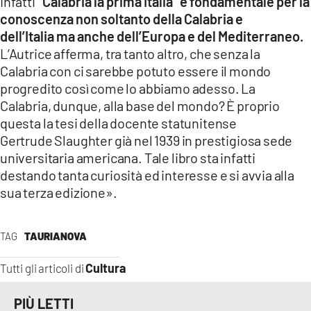
Infatti
“Calabria la prima Italia” è fondamentale per la
conoscenza non soltanto della Calabria e
dell’Italia ma anche dell’Europa e del Mediterraneo.
L’Autrice afferma, tra tanto altro, che senza la
Calabria con ci sarebbe potuto essere il mondo
progredito così come lo abbiamo adesso. La
Calabria, dunque, alla base del mondo? È proprio
questa la tesi della docente statunitense
Gertrude Slaughter già nel 1939 in prestigiosa sede
universitaria americana. Tale libro sta infatti
destando tanta curiosità ed interesse e si avvia alla
sua terza edizione».
TAG
TAURIANOVA
Cultura
Tutti gli articoli di
PIÙ LETTI