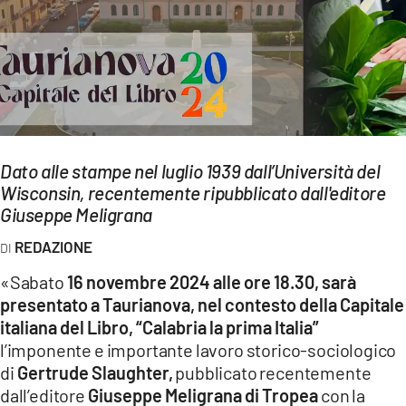
EVENTI
SPORT
Streaming
LAC TV
Dato alle stampe nel luglio 1939 dall’Università del
LAC NETWORK
Wisconsin, recentemente ripubblicato dall'editore
Giuseppe Meligrana
LAC ONAIR
REDAZIONE
LaC
«Sabato
16 novembre 2024 alle ore 18.30, sarà
Network
presentato a Taurianova, nel contesto della Capitale
LACPLAY.IT
italiana del Libro, “Calabria la prima Italia”
l’imponente e importante lavoro storico-sociologico
LACTV.IT
di
Gertrude Slaughter,
pubblicato recentemente
dall’editore
Giuseppe Meligrana di Tropea
con la
LACONAIR.IT