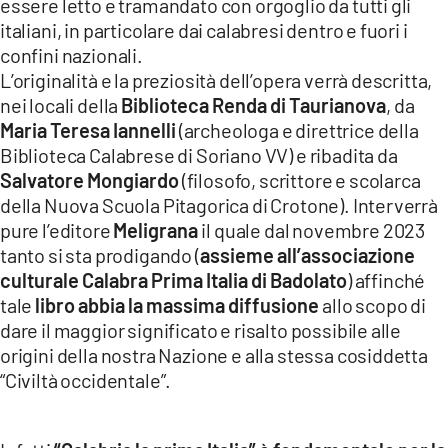
essere letto e tramandato con orgoglio da tutti gli
italiani, in particolare dai calabresi dentro e fuori i
confini nazionali.
L’originalità e la preziosità dell’opera verrà descritta,
nei locali della
Biblioteca Renda di Taurianova
, da
Maria Teresa Iannelli
(archeologa e direttrice della
Biblioteca Calabrese di Soriano VV) e ribadita da
Salvatore Mongiardo
(filosofo, scrittore e scolarca
della Nuova Scuola Pitagorica di Crotone). Interverrà
pure l’editore
Meligrana
il quale dal novembre 2023
tanto si sta prodigando (
assieme all’associazione
culturale Calabra Prima Italia di Badolato
) affinché
tale
libro abbia la massima diffusione
allo scopo di
dare il maggior significato e risalto possibile alle
origini della nostra Nazione e alla stessa cosiddetta
“Civiltà occidentale”.