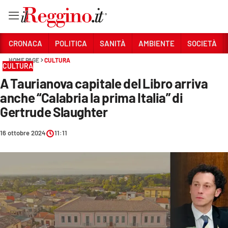
Vai
CRONACA
POLITICA
SANITÀ
AMBIENTE
SOCIETÀ
HOME PAGE
CULTURA
CULTURA
Sezioni
A Taurianova capitale del Libro arriva
CRONACA
anche “Calabria la prima Italia” di
POLITICA
Gertrude Slaughter
SANITÀ
16 ottobre 2024
11:11
AMBIENTE
SOCIETÀ
CULTURA
ECONOMIA E LAVORO