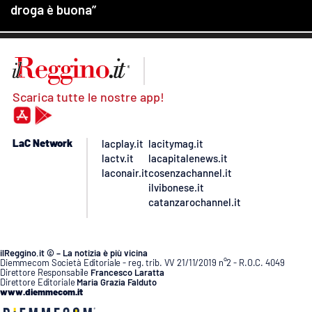
Scarica tutte le nostre app!
LaC Network
lacplay.it
lacitymag.it
lactv.it
lacapitalenews.it
laconair.it
cosenzachannel.it
ilvibonese.it
catanzarochannel.it
ilReggino.it © – La notizia è più vicina
Diemmecom Società Editoriale - reg. trib. VV 21/11/2019 n°2 - R.O.C. 4049
Direttore Responsabile
Francesco Laratta
Direttore Editoriale
Maria Grazia Falduto
www.diemmecom.it