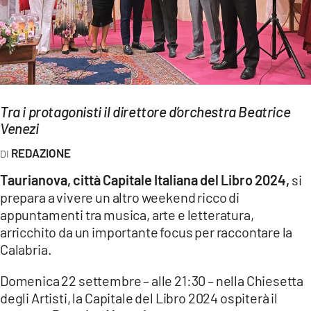
EVENTI
SPORT
Streaming
Tra i protagonisti il direttore d’orchestra Beatrice
LAC TV
Venezi
LAC NETWORK
REDAZIONE
LAC ONAIR
Taurianova, città Capitale Italiana del Libro 2024,
si
prepara a vivere un altro weekend ricco di
LaC
appuntamenti tra musica, arte e letteratura,
Network
arricchito da un importante focus per raccontare la
LACPLAY.IT
Calabria.
LACTV.IT
Domenica 22 settembre – alle 21:30 – nella Chiesetta
degli Artisti, la Capitale del Libro 2024 ospiterà il
LACONAIR.IT