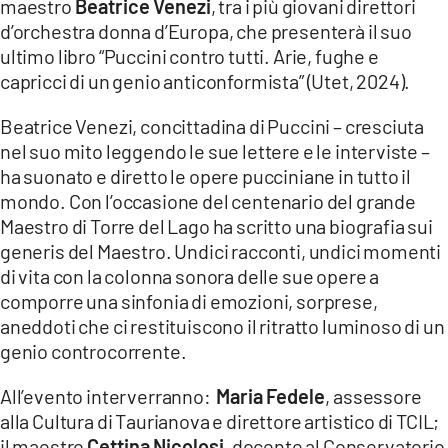
maestro
Beatrice Venezi
, tra i più giovani direttori
d’orchestra donna d’Europa, che presenterà il suo
LACITYMAG.IT
ultimo libro “Puccini contro tutti. Arie, fughe e
ILREGGINO.IT
capricci di un genio anticonformista” (Utet, 2024).
COSENZACHANNEL.IT
Beatrice Venezi, concittadina di Puccini – cresciuta
nel suo mito leggendo le sue lettere e le interviste –
ILVIBONESE.IT
ha suonato e diretto le opere pucciniane in tutto il
mondo. Con l’occasione del centenario del grande
CATANZAROCHANNEL.IT
Maestro di Torre del Lago ha scritto una biografia sui
generis del Maestro. Undici racconti, undici momenti
LACAPITALENEWS.IT
di vita con la colonna sonora delle sue opere a
comporre una sinfonia di emozioni, sorprese,
App
aneddoti che ci restituiscono il ritratto luminoso di un
ANDROID
genio controcorrente.
APPLE
All’evento interverranno:
Maria Fedele
, assessore
alla Cultura di Taurianova e direttore artistico di TCIL;
il maestro
Cettina Nicolosi
, docente al Conservatorio