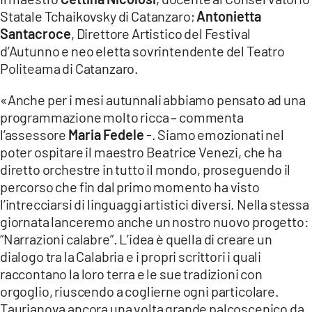
Statale Tchaikovsky di Catanzaro;
Antonietta
Santacroce
, Direttore Artistico del Festival
d’Autunno e neo eletta sovrintendente del Teatro
Politeama di Catanzaro.
«Anche per i mesi autunnali abbiamo pensato ad una
programmazione molto ricca – commenta
l’assessore
Maria Fedele
-. Siamo emozionati nel
poter ospitare il maestro Beatrice Venezi, che ha
diretto orchestre in tutto il mondo, proseguendo il
percorso che fin dal primo momento ha visto
l’intrecciarsi di linguaggi artistici diversi. Nella stessa
giornata lanceremo anche un nostro nuovo progetto:
“Narrazioni calabre”. L’idea è quella di creare un
dialogo tra la Calabria e i propri scrittori i quali
raccontano la loro terra e le sue tradizioni con
orgoglio, riuscendo a coglierne ogni particolare.
Taurianova ancora una volta grande palcoscenico da