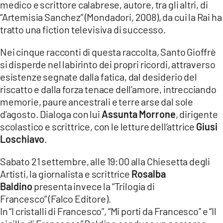
medico e scrittore calabrese, autore, tra gli altri, di
“Artemisia Sanchez” (Mondadori, 2008), da cui la Rai ha
tratto una fiction televisiva di successo.
Nei cinque racconti di questa raccolta, Santo Gioffrè
si disperde nel labirinto dei propri ricordi, attraverso
esistenze segnate dalla fatica, dal desiderio del
riscatto e dalla forza tenace dell’amore, intrecciando
memorie, paure ancestrali e terre arse dal sole
d’agosto. Dialoga con lui
Assunta Morrone
, dirigente
scolastico e scrittrice, con le letture dell’attrice
Giusi
Loschiavo
.
Sabato 21 settembre, alle 19:00 alla Chiesetta degli
Artisti, la giornalista e scrittrice
Rosalba
Baldino
presenta invece la “Trilogia di
Francesco” (Falco Editore).
In “I cristalli di Francesco”, “Mi porti da Francesco” e “Il