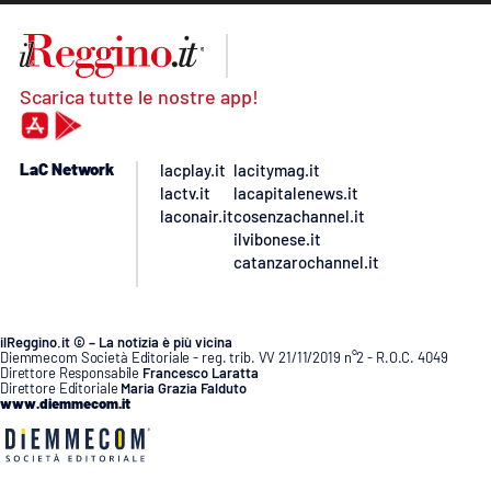
Scarica tutte le nostre app!
LaC Network
lacplay.it
lacitymag.it
lactv.it
lacapitalenews.it
laconair.it
cosenzachannel.it
ilvibonese.it
catanzarochannel.it
ilReggino.it © – La notizia è più vicina
Diemmecom Società Editoriale - reg. trib. VV 21/11/2019 n°2 - R.O.C. 4049
Direttore Responsabile
Francesco Laratta
Direttore Editoriale
Maria Grazia Falduto
www.diemmecom.it