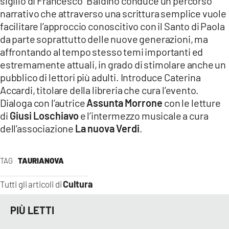
sigillo di Francesco” Baldino conduce un percorso
narrativo che attraverso una scrittura semplice vuole
facilitare l’approccio conoscitivo con il Santo di Paola
da parte soprattutto delle nuove generazioni, ma
affrontando al tempo stesso temi importanti ed
estremamente attuali, in grado di stimolare anche un
pubblico di lettori più adulti. Introduce Caterina
Accardi, titolare della libreria che cura l’evento.
Dialoga con l’autrice
Assunta Morrone
con le letture
di
Giusi Loschiavo
e l’intermezzo musicale a cura
dell’associazione
La nuova Verdi
.
TAG
TAURIANOVA
Cultura
Tutti gli articoli di
PIÙ LETTI