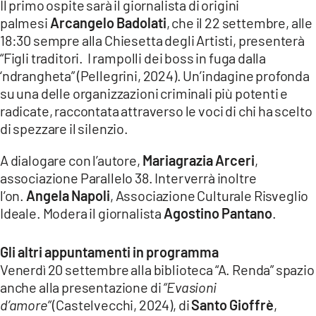
Il primo ospite sarà il giornalista di origini
palmesi
Arcangelo Badolati
, che il 22 settembre, alle
18:30 sempre alla Chiesetta degli Artisti, presenterà
“Figli traditori. I rampolli dei boss in fuga dalla
‘ndrangheta” (Pellegrini, 2024). Un’indagine profonda
su una delle organizzazioni criminali più potenti e
radicate, raccontata attraverso le voci di chi ha scelto
di spezzare il silenzio.
A dialogare con l’autore,
Mariagrazia Arceri
,
associazione Parallelo 38. Interverrà inoltre
l’on.
Angela Napoli
, Associazione Culturale Risveglio
Ideale. Modera il giornalista
Agostino Pantano
.
Gli altri appuntamenti in programma
Venerdì 20 settembre alla biblioteca “A. Renda” spazio
anche alla presentazione di
“Evasioni
d’amore”
(Castelvecchi, 2024), di
Santo Gioffrè
,