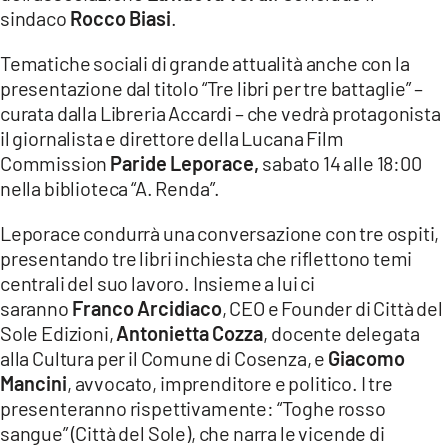
sindaco
Rocco Biasi
.
Tematiche sociali di grande attualità anche con la
presentazione dal titolo “Tre libri per tre battaglie” –
curata dalla Libreria Accardi – che vedrà protagonista
il giornalista e direttore della Lucana Film
Commission
Paride Leporace,
sabato 14 alle 18:00
nella biblioteca “A. Renda”.
Leporace condurrà una conversazione con tre ospiti,
presentando tre libri inchiesta che riflettono temi
centrali del suo lavoro. Insieme a lui ci
saranno
Franco Arcidiaco
, CEO e Founder di Città del
Sole Edizioni,
Antonietta Cozza
, docente delegata
alla Cultura per il Comune di Cosenza, e
Giacomo
Mancini
, avvocato, imprenditore e politico. I tre
presenteranno rispettivamente: “Toghe rosso
sangue” (Città del Sole), che narra le vicende di