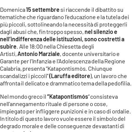
Domenica
15 settembre
si riaccende il dibattito su
LACITYMAG.IT
tematiche che riguardano l’educazione e la tutela dei
ILREGGINO.IT
più piccoli, sottolineando la necessità di proteggerli
dagli abusi che, fin troppo spesso,
nel silenzio e
COSENZACHANNEL.IT
nell’indifferenza delle istituzioni, sono costretti a
subire
. Alle 18:00 nella Chiesetta degli
ILVIBONESE.IT
Artisti,
Antonio Marziale
, docente universitario e
Garante per l’Infanzia e l’Adolescenza della Regione
CATANZAROCHANNEL.IT
Calabria, presenta “Katapontismòs. Chiunque
LACAPITALENEWS.IT
scandalizzi i piccoli”
(Laruffa editore
), un lavoro che
affronta il delicato e drammatico tema della pedofilia.
App
Nel mondo greco il
“Katapontismós
” consisteva
ANDROID
nell’annegamento rituale di persone o cose,
impiegato per infliggere punizioni e in caso di ordalie.
APPLE
In titolo di questo lavoro vuole essere il simbolo del
degrado morale e delle conseguenze devastanti di