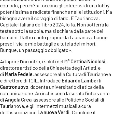
comodo, perché si toccano gli interessi di una lobby
potentissima e radicata finanche nelle istituzioni. Ma
bisogna avere il coraggio di farlo. E Taurianova,
Capitale Italiana del libro 2024, lo fa. Non sotterra la
testa sotto la sabbia, ma si schiera dalla parte dei
bambini. D’altro canto proprio da Taurianova hanno
preso il via le mie battaglie a tutela dei minori.
Dunque, un passaggio obbligato».
Ad aprire l’incontro, i saluti del M°
Cettina Nicolosi
,
direttore artistico della Chiesetta degli Artisti, e
di
Maria Fedele
, assessore alla Cultura di Taurianova
e direttore di TCIL. Introduce
Eduardo Lamberti
Castronuovo
, docente universitario di etica della
comunicazione. Arricchiscono la serata l’intervento
di
Angela Crea
, assessore alle Politiche Sociali di
Taurianova, e gli intermezzi musicali a cura
dell’associazione
La nuova Verdi
. Conclude il