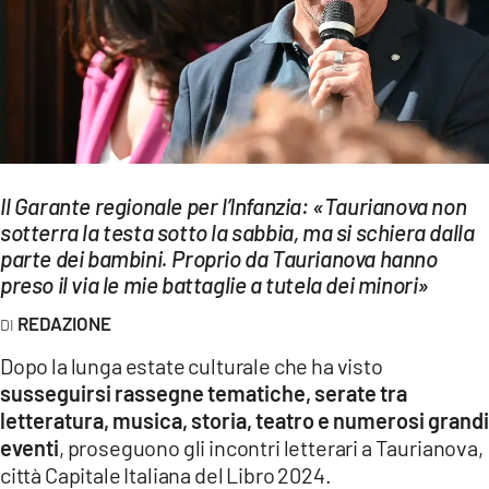
EVENTI
SPORT
Streaming
LAC TV
Il Garante regionale per l’Infanzia: «Taurianova non
LAC NETWORK
sotterra la testa sotto la sabbia, ma si schiera dalla
parte dei bambini. Proprio da Taurianova hanno
LAC ONAIR
preso il via le mie battaglie a tutela dei minori»
REDAZIONE
LaC
Network
Dopo la lunga estate culturale che ha visto
LACPLAY.IT
susseguirsi rassegne tematiche, serate tra
letteratura, musica, storia, teatro e numerosi grandi
LACTV.IT
eventi
, proseguono gli incontri letterari a Taurianova,
città Capitale Italiana del Libro 2024.
LACONAIR.IT