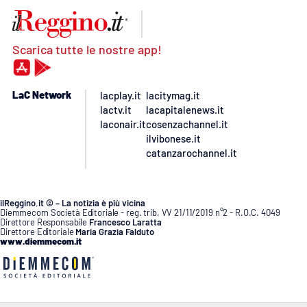
Scarica tutte le nostre app!
LaC Network
lacplay.it
lacitymag.it
lactv.it
lacapitalenews.it
laconair.it
cosenzachannel.it
ilvibonese.it
catanzarochannel.it
ilReggino.it © – La notizia è più vicina
Diemmecom Società Editoriale - reg. trib. VV 21/11/2019 n°2 - R.O.C. 4049
Direttore Responsabile
Francesco Laratta
Direttore Editoriale
Maria Grazia Falduto
www.diemmecom.it