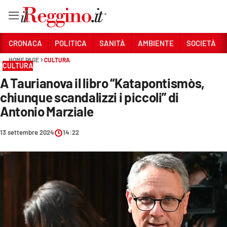
Vai
CRONACA
POLITICA
SANITÀ
AMBIENTE
SOCIETÀ
HOME PAGE
CULTURA
CULTURA
Sezioni
A Taurianova il libro “Katapontismòs,
CRONACA
chiunque scandalizzi i piccoli” di
POLITICA
Antonio Marziale
SANITÀ
13 settembre 2024
14:22
AMBIENTE
SOCIETÀ
CULTURA
ECONOMIA E LAVORO