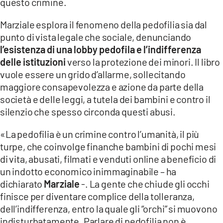
questo crimine.
Marziale esplora il fenomeno della pedofilia sia dal
punto di vista legale che sociale, denunciando
l’esistenza di una lobby pedofila e l’indifferenza
delle istituzioni
verso la protezione dei minori. Il libro
vuole essere un grido d’allarme, sollecitando
maggiore consapevolezza e azione da parte della
società e delle leggi, a tutela dei bambini e contro il
silenzio che spesso circonda questi abusi.
«La pedofilia è un crimine contro l’umanità, il più
turpe, che coinvolge finanche bambini di pochi mesi
di vita, abusati, filmati e venduti online a beneficio di
un indotto economico inimmaginabile – ha
dichiarato
Marziale
-. La gente che chiude gli occhi
finisce per diventare complice della tolleranza,
dell’indifferenza, entro la quale gli “orchi” si muovono
indisturbatamente. Parlare di pedofilia non è