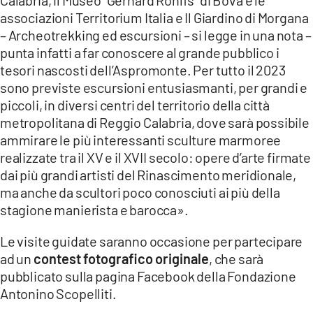
associazioni Territorium Italia e Il Giardino di Morgana
– Archeotrekking ed escursioni – si legge in una nota –
punta infatti a far conoscere al grande pubblico i
tesori nascosti dell’Aspromonte. Per tutto il 2023
sono previste escursioni entusiasmanti, per grandi e
piccoli, in diversi centri del territorio della città
metropolitana di Reggio Calabria, dove sarà possibile
ammirare le più interessanti sculture marmoree
realizzate tra il XV e il XVII secolo: opere d’arte firmate
dai più grandi artisti del Rinascimento meridionale,
ma anche da scultori poco conosciuti ai più della
stagione manierista e barocca».
Le visite guidate saranno occasione per partecipare
ad un
contest fotografico originale
, che sarà
pubblicato sulla pagina Facebook della Fondazione
Antonino Scopelliti.