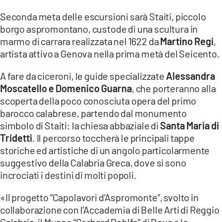
Seconda meta delle escursioni sarà Staiti, piccolo
LACITYMAG.IT
borgo aspromontano, custode di una scultura in
ILREGGINO.IT
marmo di carrara realizzata nel 1622 da
Martino Regi
,
artista attivo a Genova nella prima metà del Seicento.
COSENZACHANNEL.IT
A fare da ciceroni, le guide specializzate
Alessandra
ILVIBONESE.IT
Moscatello e Domenico Guarna
, che porteranno alla
scoperta della poco conosciuta opera del primo
CATANZAROCHANNEL.IT
barocco calabrese, partendo dal monumento
LACAPITALENEWS.IT
simbolo di Staiti: la chiesa abbaziale di
Santa Maria di
Tridetti
. Il percorso toccherà le principali tappe
storiche ed artistiche di un angolo particolarmente
App
suggestivo della Calabria Greca, dove si sono
ANDROID
incrociati i destini di molti popoli.
APPLE
«Il progetto “Capolavori d’Aspromonte”, svolto in
collaborazione con l’Accademia di Belle Arti di Reggio
Calabria, il Museo “Gerhard Rohlfs” di Bova e le