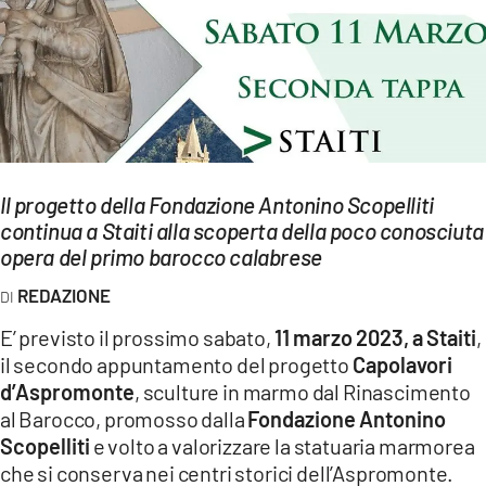
EVENTI
SPORT
Streaming
LAC TV
Il progetto della Fondazione Antonino Scopelliti
LAC NETWORK
continua a Staiti alla scoperta della poco conosciuta
opera del primo barocco calabrese
LAC ONAIR
REDAZIONE
LaC
E’ previsto il prossimo sabato,
11 marzo 2023, a Staiti
,
Network
il secondo appuntamento del progetto
Capolavori
LACPLAY.IT
d’Aspromonte
, sculture in marmo dal Rinascimento
al Barocco, promosso dalla
Fondazione Antonino
LACTV.IT
Scopelliti
e volto a valorizzare la statuaria marmorea
che si conserva nei centri storici dell’Aspromonte.
LACONAIR.IT