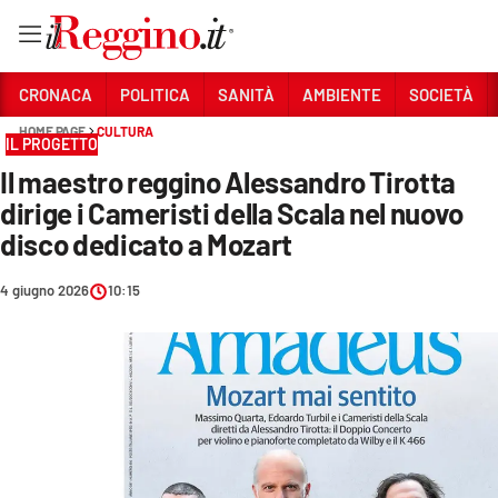
Vai
CRONACA
POLITICA
SANITÀ
AMBIENTE
SOCIETÀ
HOME PAGE
CULTURA
IL PROGETTO
Sezioni
Il maestro reggino Alessandro Tirotta
CRONACA
dirige i Cameristi della Scala nel nuovo
POLITICA
disco dedicato a Mozart
SANITÀ
4 giugno 2026
10:15
AMBIENTE
SOCIETÀ
CULTURA
ECONOMIA E LAVORO