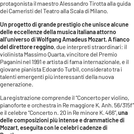
protagonista il maestro Alessandro Tirotta alla guida
dei Cameristi del Teatro alla Scala di Milano.
LACITYMAG.IT
ILREGGINO.IT
Un progetto di grande prestigio che unisce alcune
delle eccellenze della musica italiana attorno
COSENZACHANNEL.IT
all’universo di Wolfgang Amadeus Mozart. A fianco
del direttore reggino
, due interpreti straordinari: il
ILVIBONESE.IT
violinista Massimo Quarta, vincitore del Premio
Paganini nel 1991 e artista di fama internazionale, e il
CATANZAROCHANNEL.IT
giovane pianista Edoardo Turbil, considerato tra i
LACAPITALENEWS.IT
talenti emergenti più interessanti della nuova
generazione.
App
La registrazione comprende il “Concerto per violino,
ANDROID
pianoforte e orchestra in Re maggiore K. Anh. 56/315f”
e il celebre “Concerto n. 20 in Re minore K. 466”,
una
APPLE
delle composizioni più intense e drammatiche di
Mozart, eseguita con le celebri cadenze di