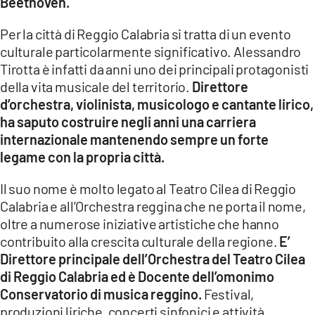
Beethoven.
Per la città di Reggio Calabria si tratta di un evento
culturale particolarmente significativo. Alessandro
Tirotta è infatti da anni uno dei principali protagonisti
della vita musicale del territorio.
Direttore
d’orchestra, violinista, musicologo e cantante lirico,
ha saputo costruire negli anni una carriera
internazionale mantenendo sempre un forte
legame con la propria città.
Il suo nome è molto legato al Teatro Cilea di Reggio
Calabria e all’Orchestra reggina che ne porta il nome,
oltre a numerose iniziative artistiche che hanno
contribuito alla crescita culturale della regione.
E’
Direttore principale dell’Orchestra del Teatro Cilea
di Reggio Calabria ed è Docente dell’omonimo
Conservatorio di musica reggino.
Festival,
produzioni liriche, concerti sinfonici e attività