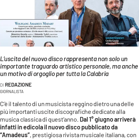
EVENTI
SPORT
Streaming
LAC TV
L’uscita del nuovo disco rappresenta non solo un
LAC NETWORK
importante traguardo artistico personale, ma anche
un motivo di orgoglio per tutta la Calabria
LAC ONAIR
REDAZIONE
GIORNALISTA
LaC
Network
C’è il talento di un musicista reggino dietro una delle
LACPLAY.IT
più importanti uscite discografiche dedicate alla
musica classica di quest’anno.
Dal 1° giugno arriverà
LACTV.IT
infatti in edicola il nuovo disco pubblicato da
“Amadeus”
, prestigiosa rivista musicale italiana, con
LACONAIR.IT