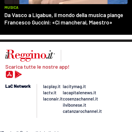
Scarica tutte le nostre app!
LaC Network
lacplay.it
lacitymag.it
lactv.it
lacapitalenews.it
laconair.it
cosenzachannel.it
ilvibonese.it
catanzarochannel.it