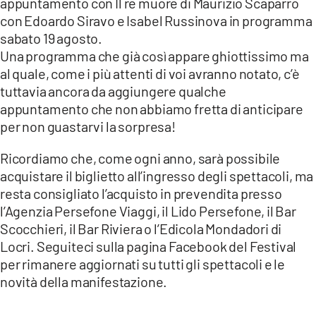
appuntamento con Il re muore di Maurizio Scaparro
con Edoardo Siravo e Isabel Russinova in programma
sabato 19 agosto.
Una programma che già così appare ghiottissimo ma
al quale, come i più attenti di voi avranno notato, c’è
tuttavia ancora da aggiungere qualche
appuntamento che non abbiamo fretta di anticipare
per non guastarvi la sorpresa!
Ricordiamo che, come ogni anno, sarà possibile
acquistare il biglietto all’ingresso degli spettacoli, ma
resta consigliato l’acquisto in prevendita presso
l’Agenzia Persefone Viaggi, il Lido Persefone, il Bar
Scocchieri, il Bar Riviera o l’Edicola Mondadori di
Locri. Seguiteci sulla pagina Facebook del Festival
per rimanere aggiornati su tutti gli spettacoli e le
novità della manifestazione.