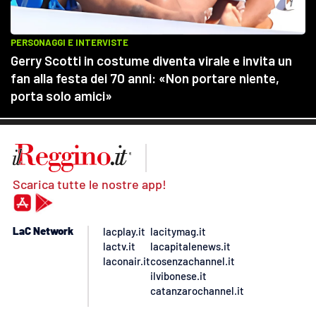
Scarica tutte le nostre app!
LaC Network
lacplay.it
lacitymag.it
lactv.it
lacapitalenews.it
laconair.it
cosenzachannel.it
ilvibonese.it
catanzarochannel.it