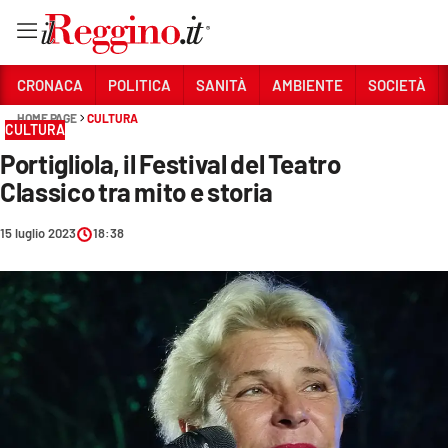
Vai
CRONACA
POLITICA
SANITÀ
AMBIENTE
SOCIETÀ
HOME PAGE
CULTURA
CULTURA
Sezioni
Portigliola, il Festival del Teatro
CRONACA
Classico tra mito e storia
POLITICA
15 luglio 2023
18:38
SANITÀ
AMBIENTE
SOCIETÀ
CULTURA
ECONOMIA E LAVORO