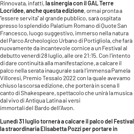
Rinnovata, infatti,
la sinergia con il GAL Terre
Locridee, anche questa edizione
, ormai pronta a
LACITYMAG.IT
“essere servita” al grande pubblico, sarà ospitata
ILREGGINO.IT
presso lo splendido Palatium Romano di Quote San
Francesco, luogo suggestivo, immerso nella natura
COSENZACHANNEL.IT
del Parco Archeologico Urbano di Portigliola, che farà
nuovamente da incantevole cornice a un Festival al
ILVIBONESE.IT
debutto venerdì 28 luglio, alle ore 21:15. Con l’intento
CATANZAROCHANNEL.IT
di dare continuità alla manifestazione, a calcare il
palco nella serata inaugurale sarà l’immensa Pamela
LACAPITALENEWS.IT
Villoresi, Premio Tessalo 2022 con la quale avevamo
chiuso la scorsa edizione, che porterà in scena Il
canto di Shakespeare, spettacolo che unirà la musica
App
dal vivo di Antiqua Latina ai versi
ANDROID
immortali del Bardo dell’Avon.
APPLE
Lunedì 31 luglio tornerà a calcare il palco del Festival
la straordinaria Elisabetta Pozzi per portare in