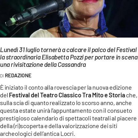
EVENTI
SPORT
Streaming
Lunedì 31 luglio tornerà a calcare il palco del Festival
LAC TV
la straordinaria Elisabetta Pozzi per portare in scena
LAC NETWORK
una rivisitazione della Cassandra
REDAZIONE
LAC ONAIR
È iniziato il conto alla rovescia per la nuova edizione
LaC
del
Festival del Teatro Classico Tra Mito e Storia
che,
Network
sulla scia di quanto realizzato lo scorso anno, anche
LACPLAY.IT
questa estate unirà l’appuntamento con il consueto
prestigioso calendario di spettacoli teatrali al piacere
LACTV.IT
della (ri)scoperta e della valorizzazione dei siti
archeologici dell’antica Locri.
LACONAIR.IT