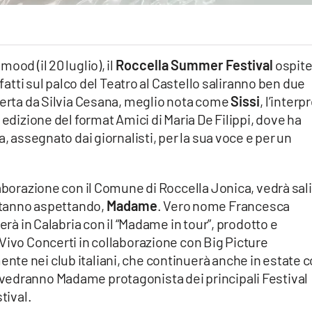
ood (il 20 luglio), il
Roccella Summer Festival
ospite
nfatti sul palco del Teatro al Castello saliranno ben due
perta da Silvia Cesana, meglio nota come
Sissi
, l’interp
 edizione del format Amici di Maria De Filippi, dove ha
a, assegnato dai giornalisti, per la sua voce e per un
laborazione con il Comune di Roccella Jonica, vedrà sal
 stanno aspettando,
Madame
. Vero nome Francesca
erà in Calabria con il “Madame in tour”, prodotto e
Vivo Concerti in collaborazione con Big Picture
te nei club italiani, che continuerà anche in estate 
vedranno Madame protagonista dei principali Festival
tival.