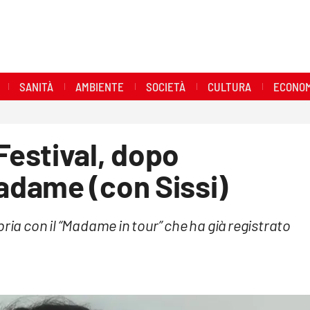
SANITÀ
AMBIENTE
SOCIETÀ
CULTURA
ECONOM
estival, dopo
dame (con Sissi)
ria con il “Madame in tour” che ha già registrato