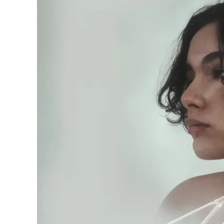
Eventi
Sport
Streaming
LaC TV
Lac Network
LaC OnAir
LaC
Network
lacplay.it
lactv.it