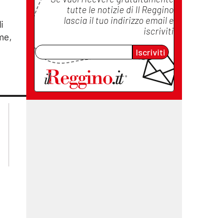
tutte le notizie di
Il Reggino
lascia il tuo indirizzo email e
i
iscriviti
ame,
Iscriviti
lacplay.it
lacitymag.it
lactv.it
lacapitalenews.it
laconair.it
cosenzachannel.it
ilvibonese.it
catanzarochannel.it