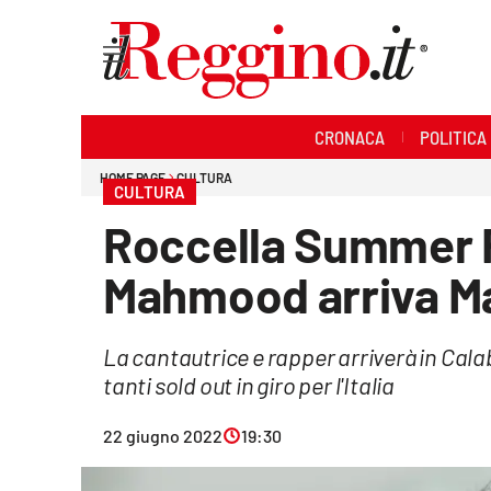
Sezioni
CRONACA
POLITICA
Cronaca
HOME PAGE
CULTURA
CULTURA
Politica
Roccella Summer F
Sanità
Mahmood arriva Ma
Ambiente
La cantautrice e rapper arriverà in Calab
Società
tanti sold out in giro per l'Italia
Cultura
22 giugno 2022
19:30
Economia e lavoro