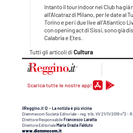
Apple
Intanto il tour indoor nei Club ha gi
all’Alcatraz di Milano, per le date al 
Torino e per i due live all’Atlantico 
con opening act di Sissi, sono già dis
Vai
Calabria e Etes.
Tutti gli articoli di
Cultura
Scarica tutte le nostre app!
ilReggino.it © – La notizia è più vicina
Diemmecom Società Editoriale - reg. trib. VV 21/11/2019 n°2 - 
Direttore Responsabile
Francesco Laratta
Direttore Editoriale
Maria Grazia Falduto
www.diemmecom.it