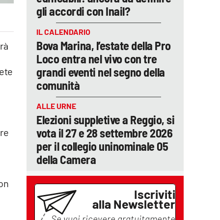
gli accordi con Inail?
IL CALENDARIO
Bova Marina, l’estate della Pro
rà
Loco entra nel vivo con tre
grandi eventi nel segno della
rete
comunità
ALLE URNE
Elezioni suppletive a Reggio, si
vota il 27 e 28 settembre 2026
ire
per il collegio uninominale 05
della Camera
con
Iscriviti
alla Newsletter
Se vuoi ricevere gratuitamente