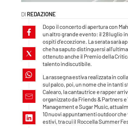
laconair.it
REDAZIONE
lacitymag.it
Dopo il concerto di apertura con Mahm
un altro grande evento: il 28 luglio i
ilreggino.it
ospiti d’eccezione. La serata sarà a
che ha saputo distinguersi all’ultima
cosenzachannel.it
ottenuto anche il Premio della Critic
ilvibonese.it
talento indiscutibile.
catanzarochannel.it
La rassegna estiva realizzata in col
sul palco, poi, un nome che in tanti
lacapitalenews.it
Calearo, la cantautrice e rapper arriv
organizzato da Friends & Partners e 
Management e Sugar Music, attualmen
App
10 nuovi appuntamenti outdoor che 
Android
estivi, tra cui il Roccella Summer Fes