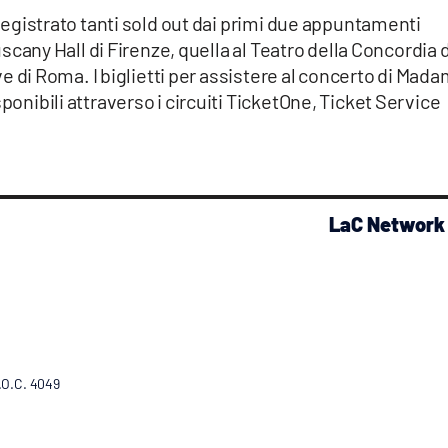
à registrato tanti sold out dai primi due appuntamenti
Tuscany Hall di Firenze, quella al Teatro della Concordia d
Live di Roma. I biglietti per assistere al concerto di Mad
ponibili attraverso i circuiti TicketOne, Ticket Service
LaC Network
R.O.C. 4049