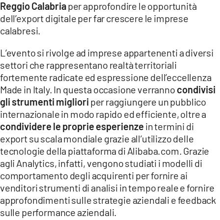
Reggio Calabria
per approfondire le opportunità
dell’export digitale per far crescere le imprese
LACITYMAG.IT
calabresi.
ILREGGINO.IT
L’evento si rivolge ad imprese appartenenti a diversi
COSENZACHANNEL.IT
settori che rappresentano realtà territoriali
fortemente radicate ed espressione dell’eccellenza
ILVIBONESE.IT
Made in Italy. In questa occasione verranno
condivisi
gli strumenti
migliori
per raggiungere un pubblico
CATANZAROCHANNEL.IT
internazionale in modo rapido ed efficiente, oltre a
LACAPITALENEWS.IT
condividere le proprie esperienze
in termini di
export su scala mondiale grazie all’utilizzo delle
tecnologie della piattaforma di Alibaba.com. Grazie
App
agli Analytics, infatti, vengono studiati i modelli di
ANDROID
comportamento degli acquirenti per fornire ai
venditori strumenti di analisi in tempo reale e fornire
APPLE
approfondimenti sulle strategie aziendali e feedback
sulle performance aziendali.