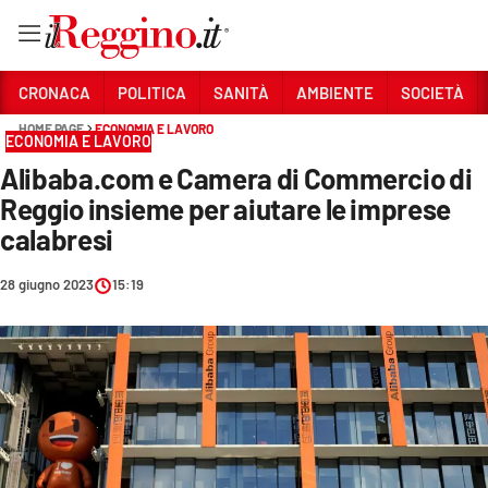
Vai
CRONACA
POLITICA
SANITÀ
AMBIENTE
SOCIETÀ
HOME PAGE
ECONOMIA E LAVORO
ECONOMIA E LAVORO
Sezioni
Alibaba.com e Camera di Commercio di
CRONACA
Reggio insieme per aiutare le imprese
POLITICA
calabresi
SANITÀ
28 giugno 2023
15:19
AMBIENTE
SOCIETÀ
CULTURA
ECONOMIA E LAVORO