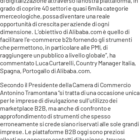
di digitalizzazione attraverso la nostra piattaforma, in
grado di coprire 40 settori e quasi 6mila categorie
merceologiche, possa diventare una reale
opportunità di crescita per aziende di ogni
dimensione. L’obiettivo di Alibaba.com è quello di
facilitare l’e-commerce b2b fornendo gli strumenti
che permettono, in particolare alle PMI, di
raggiungere un pubblico a livello globale”, ha
commentato Luca Curtarelli, Country Manager Italia,
Spagna, Portogallo di Alibaba.com.
Secondo il Presidente della Camera di Commercio
Antonino Tramontana “si tratta di una occasione unica
per le imprese di divulgazione sull’utilizzo dei
marketplace B2B, ma anche di confronto e
approfondimento di strumenti che spesso
erroneamente si crede siano riservati alle sole grandi
imprese. Le piattaforme B2B oggi sono preziosi
alleati per generare contatti di business, trovare