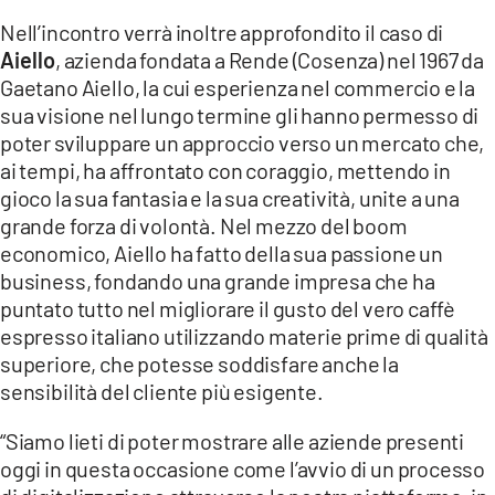
Nell’incontro verrà inoltre approfondito il caso di
Aiello
, azienda fondata a Rende (Cosenza) nel 1967 da
Gaetano Aiello, la cui esperienza nel commercio e la
sua visione nel lungo termine gli hanno permesso di
poter sviluppare un approccio verso un mercato che,
ai tempi, ha affrontato con coraggio, mettendo in
gioco la sua fantasia e la sua creatività, unite a una
grande forza di volontà. Nel mezzo del boom
economico, Aiello ha fatto della sua passione un
business, fondando una grande impresa che ha
puntato tutto nel migliorare il gusto del vero caffè
espresso italiano utilizzando materie prime di qualità
superiore, che potesse soddisfare anche la
sensibilità del cliente più esigente.
“Siamo lieti di poter mostrare alle aziende presenti
oggi in questa occasione come l’avvio di un processo