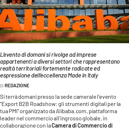
EVENTI
SPORT
Streaming
LAC TV
L’evento di domani si rivolge ad imprese
LAC NETWORK
appartenenti a diversi settori che rappresentano
realtà territoriali fortemente radicate ed
LAC ONAIR
espressione dell’eccellenza Made in Italy
REDAZIONE
LaC
Network
Si terrà domani presso la sede camerale l’evento
LACPLAY.IT
“Export B2B Roadshow: gli strumenti digitali per la
tua PMI” organizzato da Alibaba.com, piattaforma
LACTV.IT
leader nel commercio all’ingrosso globale, in
collaborazione con la
Camera di Commercio di
LACONAIR.IT