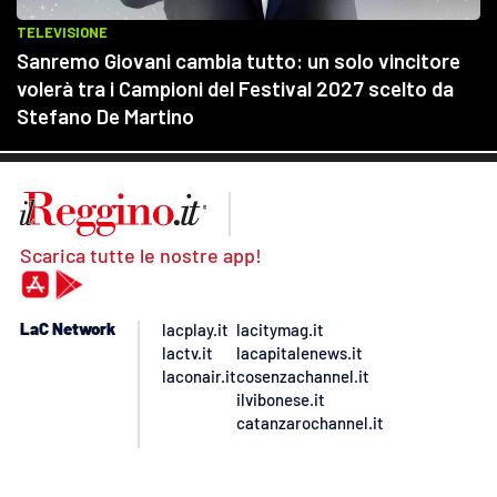
Scarica tutte le nostre app!
LaC Network
lacplay.it
lacitymag.it
lactv.it
lacapitalenews.it
laconair.it
cosenzachannel.it
ilvibonese.it
catanzarochannel.it