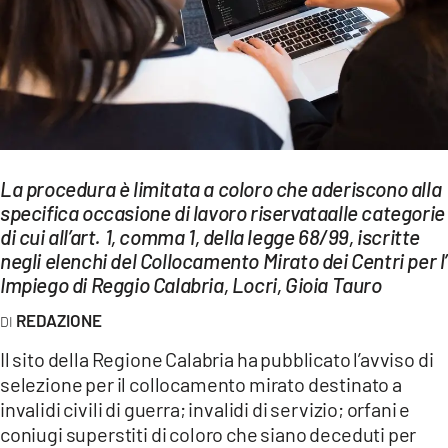
EVENTI
SPORT
Streaming
LAC TV
La procedura è limitata a coloro che aderiscono alla
LAC NETWORK
specifica occasione di lavoro riservataalle categorie
di cui all’art. 1, comma 1, della legge 68/99, iscritte
LAC ONAIR
negli elenchi del Collocamento Mirato dei Centri per l’
Impiego di Reggio Calabria, Locri, Gioia Tauro
LaC
REDAZIONE
Network
LACPLAY.IT
Il sito della Regione Calabria ha pubblicato l’avviso di
selezione per il collocamento mirato destinato a
LACTV.IT
invalidi civili di guerra; invalidi di servizio; orfani e
coniugi superstiti di coloro che siano deceduti per
LACONAIR.IT