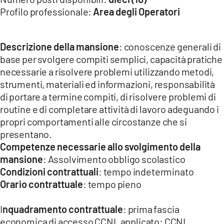
Profilo professionale:
Area degli Operatori
Descrizione della mansione
: conoscenze generali di
base per svolgere compiti semplici, capacità pratiche
necessarie a risolvere problemi utilizzando metodi,
strumenti, materiali ed informazioni, responsabilità
di portare a termine compiti, di risolvere problemi di
routine e di completare attività di lavoro adeguando i
propri comportamenti alle circostanze che si
presentano.
Competenze necessarie allo svolgimento della
mansione
: Assolvimento obbligo scolastico
Condizioni contrattuali
: tempo indeterminato
Orario contrattuale
: tempo pieno
I
nquadramento contrattuale
: prima fascia
economica di accesso CCNL applicato: CCNL