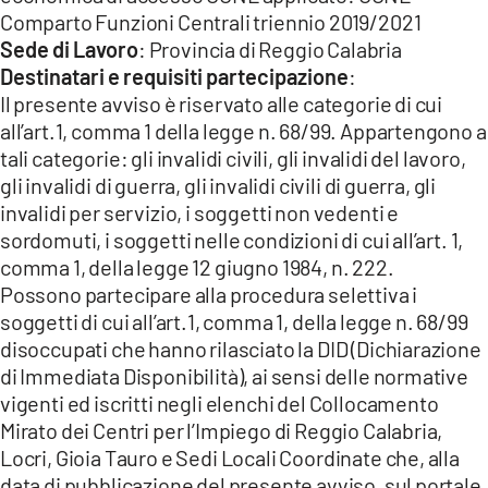
Comparto Funzioni Centrali triennio 2019/2021
Sede di Lavoro
: Provincia di Reggio Calabria
Destinatari e requisiti partecipazione
:
Il presente avviso è riservato alle categorie di cui
all’art.1, comma 1 della legge n. 68/99. Appartengono a
tali categorie: gli invalidi civili, gli invalidi del lavoro,
gli invalidi di guerra, gli invalidi civili di guerra, gli
invalidi per servizio, i soggetti non vedenti e
sordomuti, i soggetti nelle condizioni di cui all’art. 1,
comma 1, della legge 12 giugno 1984, n. 222.
Possono partecipare alla procedura selettiva i
soggetti di cui all’art.1, comma 1, della legge n. 68/99
disoccupati che hanno rilasciato la DID (Dichiarazione
di Immediata Disponibilità), ai sensi delle normative
vigenti ed iscritti negli elenchi del Collocamento
Mirato dei Centri per l’Impiego di Reggio Calabria,
Locri, Gioia Tauro e Sedi Locali Coordinate che, alla
data di pubblicazione del presente avviso, sul portale