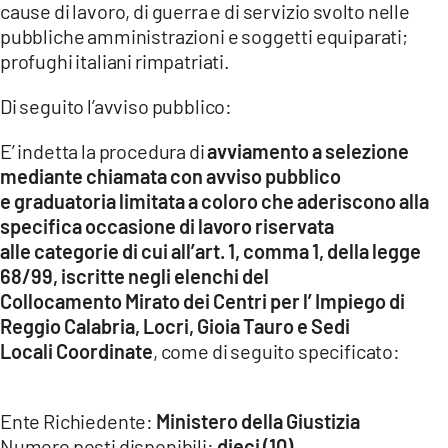
cause di lavoro, di guerra e di servizio svolto nelle
pubbliche amministrazioni e soggetti equiparati;
LACITYMAG.IT
profughi italiani rimpatriati.
ILREGGINO.IT
Di seguito l’avviso pubblico:
COSENZACHANNEL.IT
E’ indetta la procedura di
avviamento a selezione
ILVIBONESE.IT
mediante chiamata con avviso pubblico
e graduatoria limitata a coloro che aderiscono alla
CATANZAROCHANNEL.IT
specifica occasione di lavoro riservata
alle categorie di cui all’art. 1, comma 1, della legge
LACAPITALENEWS.IT
68/99, iscritte negli elenchi del
Collocamento Mirato dei Centri per l’ Impiego di
App
Reggio Calabria, Locri, Gioia Tauro e Sedi
ANDROID
Locali Coordinate
, come di seguito specificato:
APPLE
Ente Richiedente:
Ministero della Giustizia
Numero posti disponibili:
dieci (10)