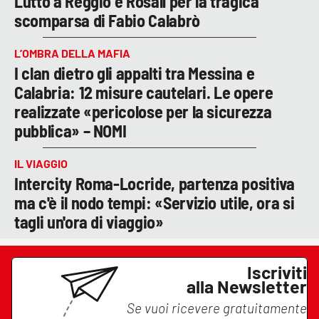
Lutto a Reggio e Rosalì per la tragica
scomparsa di Fabio Calabrò
L’OMBRA DELLA MAFIA
I clan dietro gli appalti tra Messina e
Calabria: 12 misure cautelari. Le opere
realizzate «pericolose per la sicurezza
pubblica» – NOMI
IL VIAGGIO
Intercity Roma-Locride, partenza positiva
ma c'è il nodo tempi: «Servizio utile, ora si
tagli un'ora di viaggio»
Iscriviti
alla Newsletter
Se vuoi ricevere gratuitamente