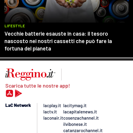
Scarica tutte le nostre app!
LaC Network
lacplay.it
lacitymag.it
lactv.it
lacapitalenews.it
laconair.it
cosenzachannel.it
ilvibonese.it
catanzarochannel.it