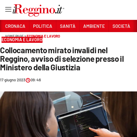
Vai
CRONACA
POLITICA
SANITÀ
AMBIENTE
SOCIETÀ
HOME PAGE
ECONOMIA E LAVORO
ECONOMIA E LAVORO
Sezioni
Collocamento mirato invalidi nel
CRONACA
Reggino, avviso di selezione presso il
POLITICA
Ministero della Giustizia
SANITÀ
17 giugno 2023
09:46
AMBIENTE
SOCIETÀ
CULTURA
ECONOMIA E LAVORO